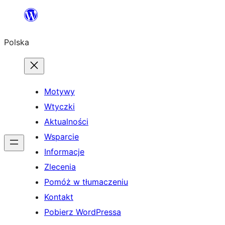
Przejdź
do
Polska
treści
Motywy
Wtyczki
Aktualności
Wsparcie
Informacje
Zlecenia
Pomóż w tłumaczeniu
Kontakt
Pobierz WordPressa