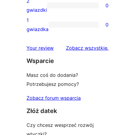
2
0
3-
0
gwiazdki
gwiazdkowych
recenzji
1
0
2-
0
gwiazdka
gwiazdkowych
recenzji
1-
recenzje
Your review
Zobacz wszystkie
.
gwiazdkowych
Wsparcie
Masz coś do dodania?
Potrzebujesz pomocy?
Zobacz forum wsparcia
Złóż datek
Czy chcesz wesprzeć rozwój
wtyczki?