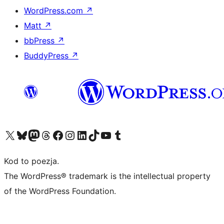
WordPress.com
↗
Matt
↗
bbPress
↗
BuddyPress
↗
Odwiedź nasze konto X (dawniej Twitter)
Odwiedź nasze konto Bluesky
Odwiedź nasze konto na Mastodoncie
Odwiedź naszego Threadsa
Odwiedź naszego Facebooka
Odwiedź nasze konto na Instagramie
Odwiedź nasze konto na LinkedIn
Odwiedź naszego TikToka
Odwiedź nasz kanał YouTube
Odwiedź naszego Tumblra
Kod to poezja.
The WordPress® trademark is the intellectual property
of the WordPress Foundation.