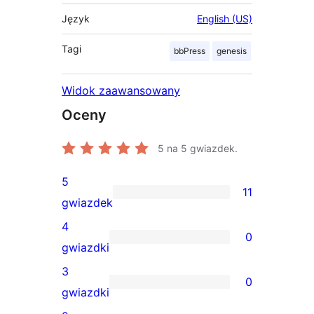
Język
English (US)
Tagi
bbPress
genesis
Widok zaawansowany
Oceny
5
na 5 gwiazdek.
5
11
11
gwiazdek
recenzji
4
0
5-
0
gwiazdki
gwiazdkowych
recenzji
3
0
4-
0
gwiazdki
gwiazdkowych
recenzji