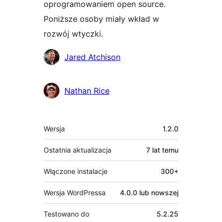
oprogramowaniem open source.
Poniższe osoby miały wkład w
rozwój wtyczki.
Zaangażowani
Jared Atchison
Nathan Rice
Meta
Wersja
1.2.0
Ostatnia aktualizacja
7 lat
temu
Włączone instalacje
300+
Wersja WordPressa
4.0.0 lub nowszej
Testowano do
5.2.25