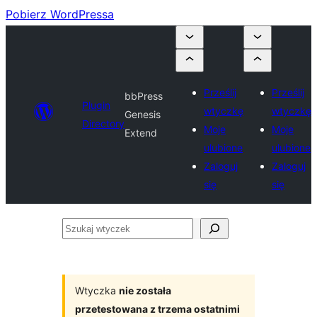
Pobierz WordPressa
Prześlij
Prześlij
bbPress
Plugin
wtyczkę
wtyczkę
Genesis
Directory
Moje
Moje
Extend
ulubione
ulubione
Zaloguj
Zaloguj
się
się
Szukaj
wtyczek
Wtyczka
nie została
przetestowana z trzema ostatnimi