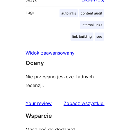
Tagi
autolinks
content audit
internal links
link building
seo
Widok zaawansowany
Oceny
Nie przesłano jeszcze żadnych
recenzji.
recenzje
Your review
Zobacz wszystkie
.
Wsparcie
Masz coś do dodania?