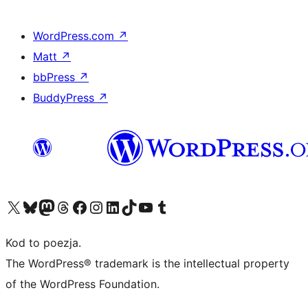
WordPress.com
↗
Matt
↗
bbPress
↗
BuddyPress
↗
Odwiedź nasze konto X (dawniej Twitter)
Odwiedź nasze konto Bluesky
Odwiedź nasze konto na Mastodoncie
Odwiedź naszego Threadsa
Odwiedź naszego Facebooka
Odwiedź nasze konto na Instagramie
Odwiedź nasze konto na LinkedIn
Odwiedź naszego TikToka
Odwiedź nasz kanał YouTube
Odwiedź naszego Tumblra
Kod to poezja.
The WordPress® trademark is the intellectual property
of the WordPress Foundation.