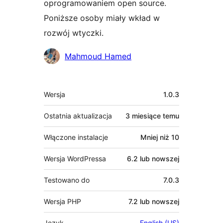
oprogramowaniem open source.
Poniższe osoby miały wkład w
rozwój wtyczki.
Zaangażowani
Mahmoud Hamed
Meta
Wersja
1.0.3
Ostatnia aktualizacja
3 miesiące
temu
Włączone instalacje
Mniej niż 10
Wersja WordPressa
6.2 lub nowszej
Testowano do
7.0.3
Wersja PHP
7.2 lub nowszej
Język
English (US)