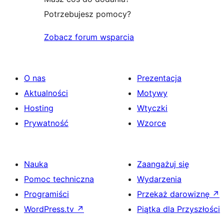
Potrzebujesz pomocy?
Zobacz forum wsparcia
O nas
Prezentacja
Aktualności
Motywy
Hosting
Wtyczki
Prywatność
Wzorce
Nauka
Zaangażuj się
Pomoc techniczna
Wydarzenia
Programiści
Przekaż darowiznę
↗
WordPress.tv
↗
Piątka dla Przyszłości