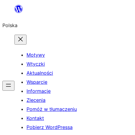
Przejdź
do
Polska
treści
Motywy
Wtyczki
Aktualności
Wsparcie
Informacje
Zlecenia
Pomóż w tłumaczeniu
Kontakt
Pobierz WordPressa