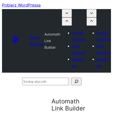
Pobierz WordPressa
Prześlij
Prześlij
Automath
Plugin
wtyczkę
wtyczkę
Link
Directory
Moje
Moje
Builder
ulubione
ulubione
Zaloguj
Zaloguj
się
się
Szukaj
wtyczek
Automath
Link Builder