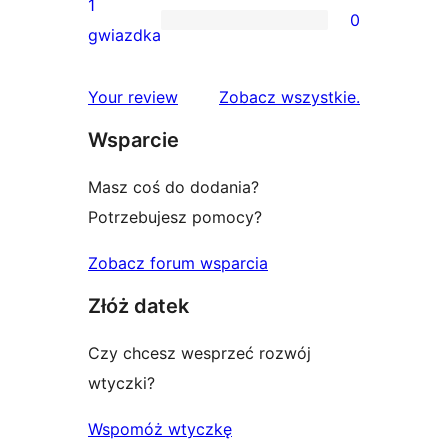
1
0
2-
0
gwiazdka
gwiazdkowych
recenzji
1-
recenzje
Your review
Zobacz wszystkie
.
gwiazdkowych
Wsparcie
Masz coś do dodania?
Potrzebujesz pomocy?
Zobacz forum wsparcia
Złóż datek
Czy chcesz wesprzeć rozwój
wtyczki?
Wspomóż wtyczkę