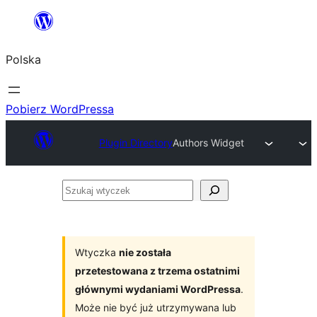
Przejdź
do
Polska
treści
Pobierz WordPressa
Plugin Directory
Authors Widget
Szukaj
wtyczek
Wtyczka
nie została
przetestowana z trzema ostatnimi
głównymi wydaniami WordPressa
.
Może nie być już utrzymywana lub