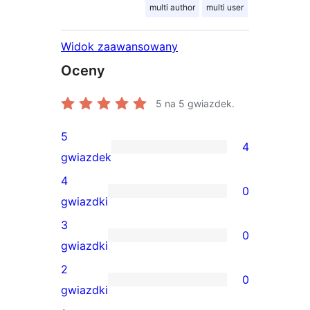
multi author
multi user
Widok zaawansowany
Oceny
5
na 5 gwiazdek.
5
4
4
gwiazdek
recenzje
4
0
5-
0
gwiazdki
gwiazdkowe
recenzji
3
0
4-
0
gwiazdki
gwiazdkowych
recenzji
2
0
3-
0
gwiazdki
gwiazdkowych
recenzji