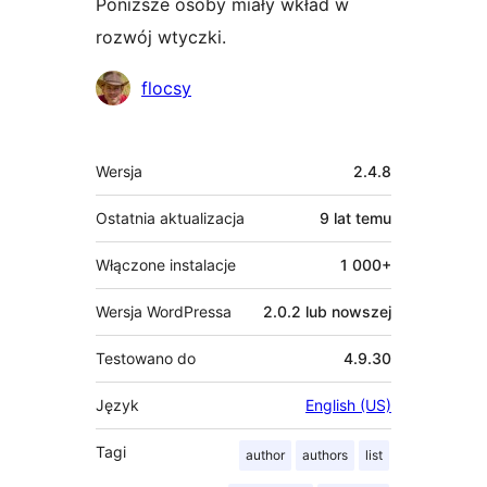
Poniższe osoby miały wkład w
rozwój wtyczki.
Zaangażowani
flocsy
Meta
Wersja
2.4.8
Ostatnia aktualizacja
9 lat
temu
Włączone instalacje
1 000+
Wersja WordPressa
2.0.2 lub nowszej
Testowano do
4.9.30
Język
English (US)
Tagi
author
authors
list