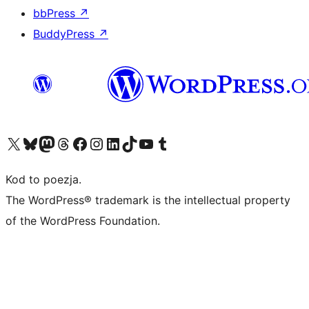
bbPress
↗
BuddyPress
↗
Odwiedź nasze konto X (dawniej Twitter)
Odwiedź nasze konto Bluesky
Odwiedź nasze konto na Mastodoncie
Odwiedź naszego Threadsa
Odwiedź naszego Facebooka
Odwiedź nasze konto na Instagramie
Odwiedź nasze konto na LinkedIn
Odwiedź naszego TikToka
Odwiedź nasz kanał YouTube
Odwiedź naszego Tumblra
Kod to poezja.
The WordPress® trademark is the intellectual property
of the WordPress Foundation.