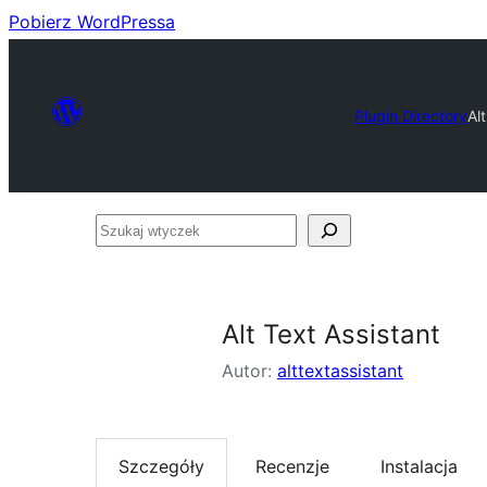
Pobierz WordPressa
Plugin Directory
Al
Szukaj
wtyczek
Alt Text Assistant
Autor:
alttextassistant
Szczegóły
Recenzje
Instalacja