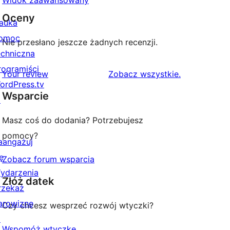
Widok zaawansowany
Oceny
auka
omoc
Nie przesłano jeszcze żadnych recenzji.
echniczna
rogramiści
recenzje
Your review
Zobacz wszystkie
.
ordPress.tv
Wsparcie
↗
Masz coś do dodania? Potrzebujesz
pomocy?
aangażuj
ę
Zobacz forum wsparcia
ydarzenia
Złóż datek
rzekaż
arowiznę
Czy chcesz wesprzeć rozwój wtyczki?
↗
Wspomóż wtyczkę