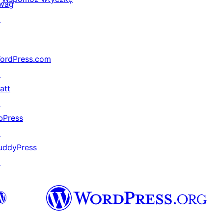
wag
↗
ordPress.com
↗
att
↗
bPress
↗
uddyPress
↗