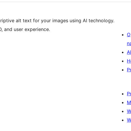
riptive alt text for your images using AI technology.
O, and user experience.
O
n
A
H
P
P
M
W
W