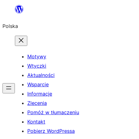
Przejdź
do
Polska
treści
Motywy
Wtyczki
Aktualności
Wsparcie
Informacje
Zlecenia
Pomóż w tłumaczeniu
Kontakt
Pobierz WordPressa