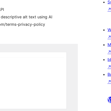
S
API
escriptive alt text using AI
com/terms-privacy-policy
W
M
b
B