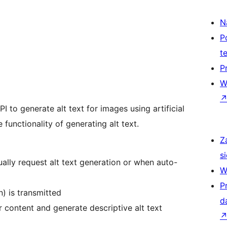
N
P
t
P
W
 to generate alt text for images using artificial
e functionality of generating alt text.
Z
si
ally request alt text generation or when auto-
W
P
) is transmitted
d
 content and generate descriptive alt text