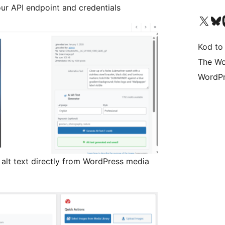
ur API endpoint and credentials
Odwiedź nasze konto X (
Odwiedź n
O
Kod to
The Wo
WordPr
 alt text directly from WordPress media