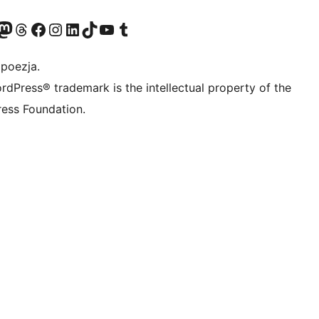
dawniej Twitter)
asze konto Bluesky
dwiedź nasze konto na Mastodoncie
Odwiedź naszego Threadsa
Odwiedź naszego Facebooka
Odwiedź nasze konto na Instagramie
Odwiedź nasze konto na LinkedIn
Odwiedź naszego TikToka
Odwiedź nasz kanał YouTube
Odwiedź naszego Tumblra
 poezja.
rdPress® trademark is the intellectual property of the
ess Foundation.