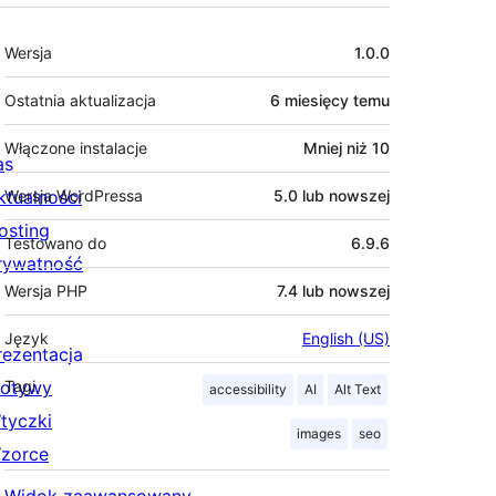
Meta
Wersja
1.0.0
Ostatnia aktualizacja
6 miesięcy
temu
Włączone instalacje
Mniej niż 10
as
ktualności
Wersja WordPressa
5.0 lub nowszej
osting
Testowano do
6.9.6
rywatność
Wersja PHP
7.4 lub nowszej
Język
English (US)
rezentacja
otywy
Tagi
accessibility
AI
Alt Text
tyczki
images
seo
zorce