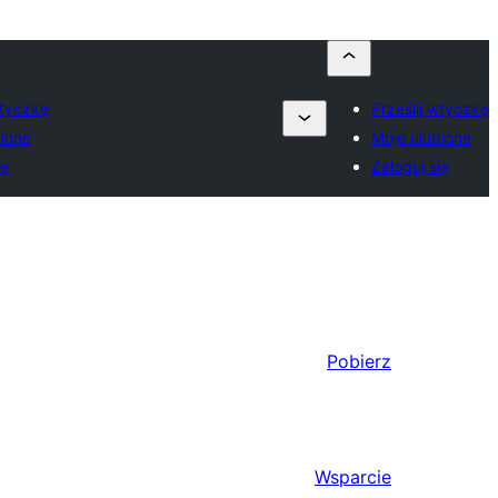
wtyczkę
Prześlij wtyczkę
ione
Moje ulubione
ię
Zaloguj się
Pobierz
Wsparcie