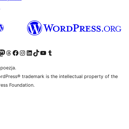
↗
dawniej Twitter)
asze konto Bluesky
dwiedź nasze konto na Mastodoncie
Odwiedź naszego Threadsa
Odwiedź naszego Facebooka
Odwiedź nasze konto na Instagramie
Odwiedź nasze konto na LinkedIn
Odwiedź naszego TikToka
Odwiedź nasz kanał YouTube
Odwiedź naszego Tumblra
 poezja.
rdPress® trademark is the intellectual property of the
ess Foundation.