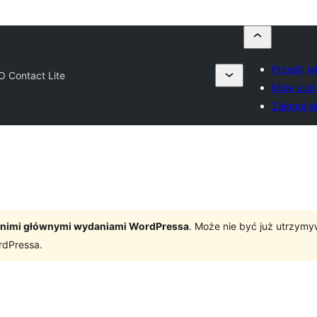
Prześlij 
O Contact Lite
Moje ulub
Zaloguj si
tatnimi głównymi wydaniami WordPressa
. Może nie być już utrzym
rdPressa.