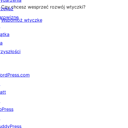
ydarzenia
Czy chcesz wesprzeć rozwój wtyczki?
rzekaż
arowiznę
Wspomóż wtyczkę
↗
iątka
la
rzyszłości
ordPress.com
↗
att
↗
bPress
↗
uddyPress