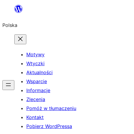
Przejdź
do
Polska
treści
Motywy
Wtyczki
Aktualności
Wsparcie
Informacje
Zlecenia
Pomóż w tłumaczeniu
Kontakt
Pobierz WordPressa