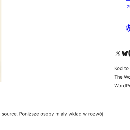
Odwiedź nasze konto X (
Odwiedź n
O
Kod to
The Wo
WordPr
 source. Poniższe osoby miały wkład w rozwój