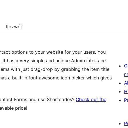
Rozwój
ntact options to your website for your users. You
 It has a very simple and unique Admin interface
O
tems with just drag-drop by grabbing the item title
n
 has a built-in font awesome icon picker which gives
A
H
 Contact Forms and use Shortcodes?
Check out the
P
evable price!
P