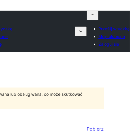
wtyczkę
Prześlij wtyczkę
ione
Moje ulubione
ę
Zaloguj się
ywana lub obsługiwana, co może skutkować
Pobierz