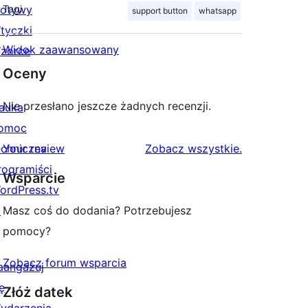
otywy
Tagi
support button
whatsapp
tyczki
Widok zaawansowany
zorce
Oceny
Nie przesłano jeszcze żadnych recenzji.
auka
omoc
recenzje
echniczna
Your review
Zobacz wszystkie
.
rogramiści
Wsparcie
ordPress.tv
↗
Masz coś do dodania? Potrzebujesz
pomocy?
Zobacz forum wsparcia
aangażuj
ę
Złóż datek