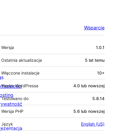
Wsparcie
Meta
Wersja
1.0.1
Ostatnia aktualizacja
5 lat
temu
Włączone instalacje
10+
as
ktualności
Wersja WordPressa
4.0 lub nowszej
osting
Testowano do
5.8.14
rywatność
Wersja PHP
5.6 lub nowszej
Język
English (US)
rezentacja