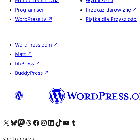
Pomoc techniczna
Wydarzenia
Programiści
Przekaż darowiznę
↗
WordPress.tv
↗
Piątka dla Przyszłości
WordPress.com
↗
Matt
↗
bbPress
↗
BuddyPress
↗
Odwiedź nasze konto X (dawniej Twitter)
Odwiedź nasze konto Bluesky
Odwiedź nasze konto na Mastodoncie
Odwiedź naszego Threadsa
Odwiedź naszego Facebooka
Odwiedź nasze konto na Instagramie
Odwiedź nasze konto na LinkedIn
Odwiedź naszego TikToka
Odwiedź nasz kanał YouTube
Odwiedź naszego Tumblra
Kod to poezja.