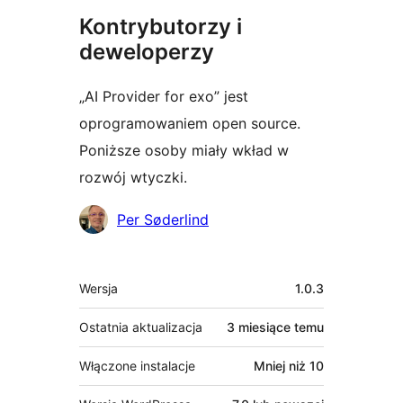
Kontrybutorzy i
deweloperzy
„AI Provider for exo” jest
oprogramowaniem open source.
Poniższe osoby miały wkład w
rozwój wtyczki.
Zaangażowani
Per Søderlind
Meta
Wersja
1.0.3
Ostatnia aktualizacja
3 miesiące
temu
Włączone instalacje
Mniej niż 10