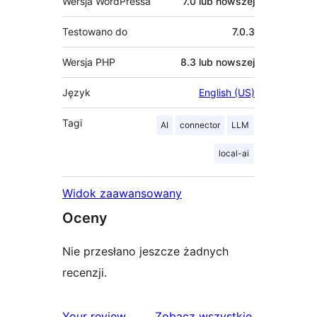
Wersja WordPressa
7.0 lub nowszej
Testowano do
7.0.3
Wersja PHP
8.3 lub nowszej
Język
English (US)
Tagi
AI
connector
LLM
local-ai
Widok zaawansowany
Oceny
Nie przesłano jeszcze żadnych
recenzji.
recenzje
Your review
Zobacz wszystkie
.