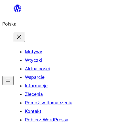
Przejdź
do
Polska
treści
Motywy
Wtyczki
Aktualności
Wsparcie
Informacje
Zlecenia
Pomóż w tłumaczeniu
Kontakt
Pobierz WordPressa