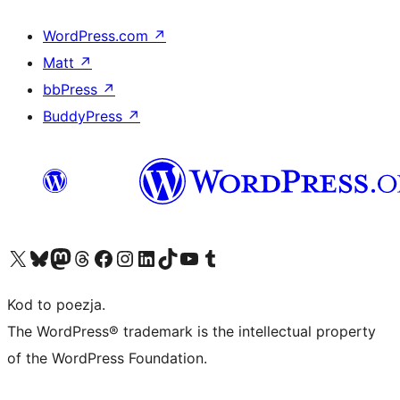
WordPress.com
↗
Matt
↗
bbPress
↗
BuddyPress
↗
Odwiedź nasze konto X (dawniej Twitter)
Odwiedź nasze konto Bluesky
Odwiedź nasze konto na Mastodoncie
Odwiedź naszego Threadsa
Odwiedź naszego Facebooka
Odwiedź nasze konto na Instagramie
Odwiedź nasze konto na LinkedIn
Odwiedź naszego TikToka
Odwiedź nasz kanał YouTube
Odwiedź naszego Tumblra
Kod to poezja.
The WordPress® trademark is the intellectual property
of the WordPress Foundation.