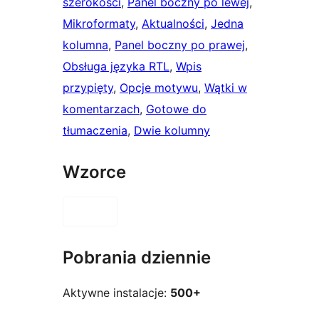
szerokości
, 
Panel boczny po lewej
, 
Mikroformaty
, 
Aktualności
, 
Jedna
kolumna
, 
Panel boczny po prawej
, 
Obsługa języka RTL
, 
Wpis
przypięty
, 
Opcje motywu
, 
Wątki w
komentarzach
, 
Gotowe do
tłumaczenia
, 
Dwie kolumny
Wzorce
Pobrania dziennie
Aktywne instalacje:
500+