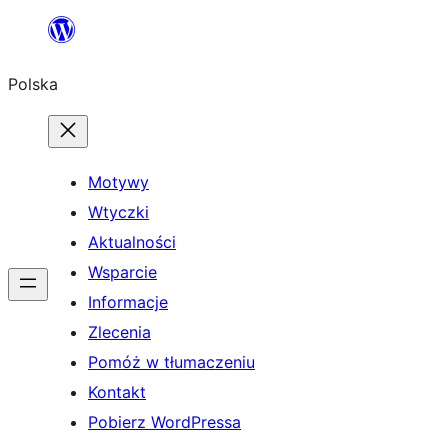
Przejdź
do
Polska
treści
Motywy
Wtyczki
Aktualności
Wsparcie
Informacje
Zlecenia
Pomóż w tłumaczeniu
Kontakt
Pobierz WordPressa