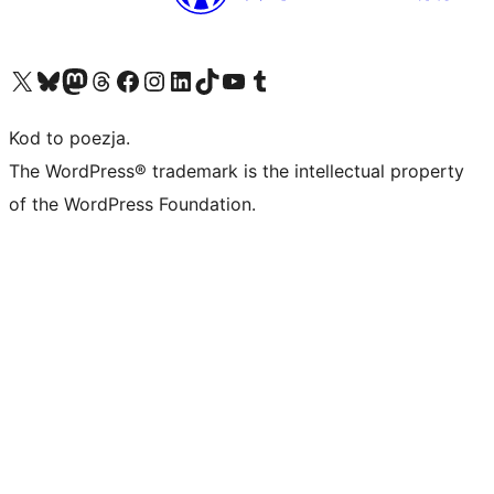
Odwiedź nasze konto X (dawniej Twitter)
Odwiedź nasze konto Bluesky
Odwiedź nasze konto na Mastodoncie
Odwiedź naszego Threadsa
Odwiedź naszego Facebooka
Odwiedź nasze konto na Instagramie
Odwiedź nasze konto na LinkedIn
Odwiedź naszego TikToka
Odwiedź nasz kanał YouTube
Odwiedź naszego Tumblra
Kod to poezja.
The WordPress® trademark is the intellectual property
of the WordPress Foundation.