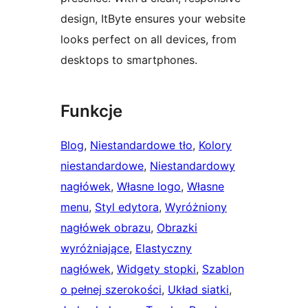
design, ItByte ensures your website
looks perfect on all devices, from
desktops to smartphones.
Funkcje
Blog
, 
Niestandardowe tło
, 
Kolory
niestandardowe
, 
Niestandardowy
nagłówek
, 
Własne logo
, 
Własne
menu
, 
Styl edytora
, 
Wyróżniony
nagłówek obrazu
, 
Obrazki
wyróżniające
, 
Elastyczny
nagłówek
, 
Widgety stopki
, 
Szablon
o pełnej szerokości
, 
Układ siatki
, 