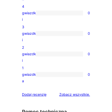
recenzja
4
5-
gwiazdk
0
gwiazdkowa
0
i
recenzji
3
4-
gwiazdk
0
gwiazdkowych
0
i
recenzji
2
3-
gwiazdk
0
gwiazdkowych
0
i
recenzji
1
2-
gwiazdk
0
gwiazdkowych
0
a
recenzji
1-
recenzje
Dodaj recenzję
Zobacz wszystkie
.
gwiazdkowych
Pomoc techniczna