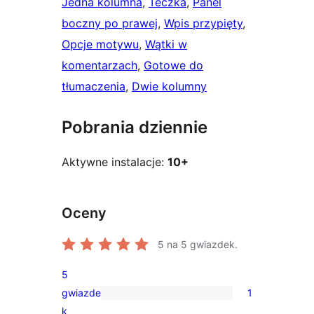
Jedna kolumna
, 
Teczka
, 
Panel
boczny po prawej
, 
Wpis przypięty
, 
Opcje motywu
, 
Wątki w
komentarzach
, 
Gotowe do
tłumaczenia
, 
Dwie kolumny
Pobrania dziennie
Aktywne instalacje:
10+
Oceny
5
na 5 gwiazdek.
5
gwiazde
1
1
k