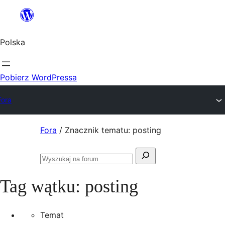
Przejdź
do
Polska
treści
Pobierz WordPressa
Fora
Przejdź
Fora
/
Znacznik tematu: posting
do
Szukaj:
treści
Przeszukaj
fora
Tag wątku:
posting
Temat