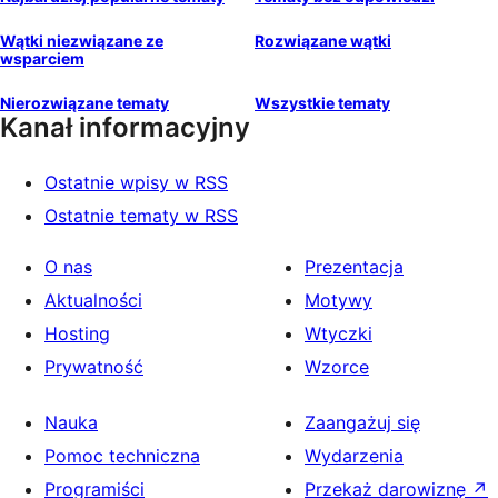
Wątki niezwiązane ze
Rozwiązane wątki
wsparciem
Nierozwiązane tematy
Wszystkie tematy
Kanał informacyjny
Ostatnie wpisy w RSS
Ostatnie tematy w RSS
O nas
Prezentacja
Aktualności
Motywy
Hosting
Wtyczki
Prywatność
Wzorce
Nauka
Zaangażuj się
Pomoc techniczna
Wydarzenia
Programiści
Przekaż darowiznę
↗