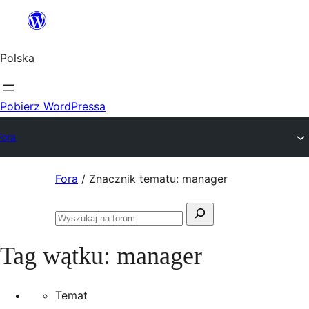
Przejdź
do
Polska
treści
Pobierz WordPressa
Fora
Przejdź
Fora
/
Znacznik tematu: manager
do
Szukaj:
treści
Przeszukaj
fora
Tag wątku:
manager
Temat