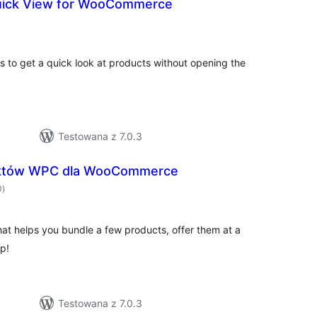
ick View for WooCommerce
wszystkich
ocen
 to get a quick look at products without opening the
Testowana z 7.0.3
uktów WPC dla WooCommerce
wszystkich
0
)
ocen
at helps you bundle a few products, offer them at a
p!
Testowana z 7.0.3