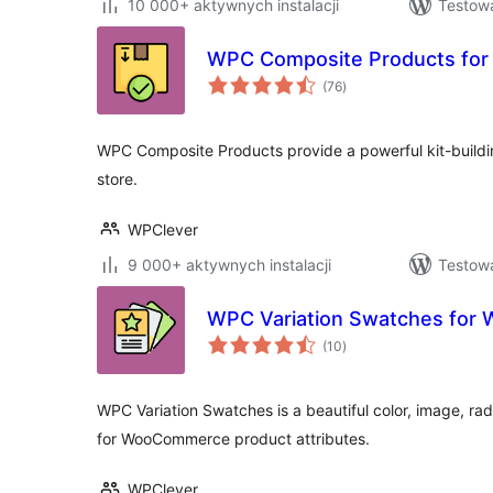
10 000+ aktywnych instalacji
Testowa
WPC Composite Products fo
wszystkich
(76
)
ocen
WPC Composite Products provide a powerful kit-build
store.
WPClever
9 000+ aktywnych instalacji
Testowa
WPC Variation Swatches fo
wszystkich
(10
)
ocen
WPC Variation Swatches is a beautiful color, image, ra
for WooCommerce product attributes.
WPClever