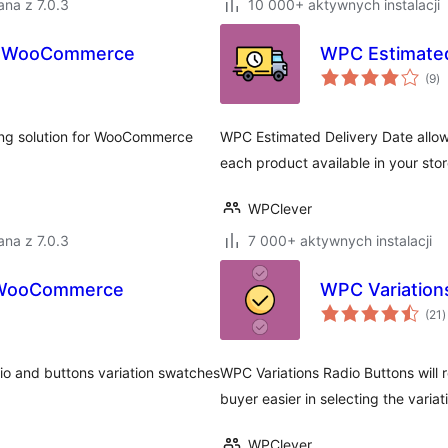
na z 7.0.3
10 000+ aktywnych instalacji
r WooCommerce
WPC Estimate
ws
(9
)
o
ing solution for WooCommerce
WPC Estimated Delivery Date allows
each product available in your stor
WPClever
na z 7.0.3
7 000+ aktywnych instalacji
r WooCommerce
WPC Variation
w
(21
)
o
dio and buttons variation swatches
WPC Variations Radio Buttons will 
buyer easier in selecting the variat
WPClever