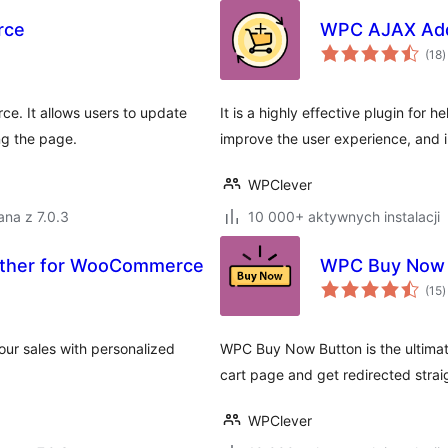
rce
WPC AJAX Add
w
(18
)
o
ce. It allows users to update
It is a highly effective plugin for h
ng the page.
improve the user experience, and i
WPClever
na z 7.0.3
10 000+ aktywnych instalacji
ether for WooCommerce
WPC Buy Now 
w
(15
)
o
ur sales with personalized
WPC Buy Now Button is the ultimat
cart page and get redirected strai
WPClever