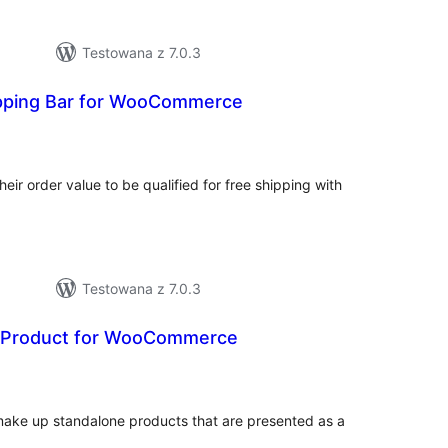
Testowana z 7.0.3
pping Bar for WooCommerce
wszystkich
ocen
ir order value to be qualified for free shipping with
Testowana z 7.0.3
Product for WooCommerce
wszystkich
ocen
ke up standalone products that are presented as a