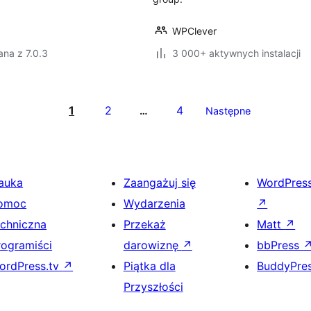
WPClever
na z 7.0.3
3 000+ aktywnych instalacji
1
2
4
…
Następne
auka
Zaangażuj się
WordPres
omoc
Wydarzenia
↗
echniczna
Przekaż
Matt
↗
rogramiści
darowiznę
↗
bbPress
ordPress.tv
↗
Piątka dla
BuddyPre
Przyszłości