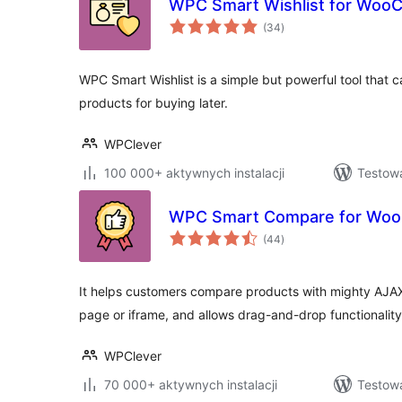
WPC Smart Wishlist for Wo
wszystkich
(34
)
ocen
WPC Smart Wishlist is a simple but powerful tool that 
products for buying later.
WPClever
100 000+ aktywnych instalacji
Testowa
WPC Smart Compare for Wo
wszystkich
(44
)
ocen
It helps customers compare products with mighty AJAX
page or iframe, and allows drag-and-drop functionality
WPClever
70 000+ aktywnych instalacji
Testowa