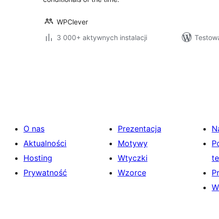
WPClever
3 000+ aktywnych instalacji
Testowa
Stronicowanie
wpisów
O nas
Prezentacja
N
Aktualności
Motywy
P
Hosting
Wtyczki
t
Prywatność
Wzorce
P
W