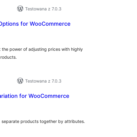
Testowana z 7.0.3
Options for WooCommerce
wszystkich
ocen
the power of adjusting prices with highly
products.
Testowana z 7.0.3
ariation for WooCommerce
szystkich
cen
nk separate products together by attributes.