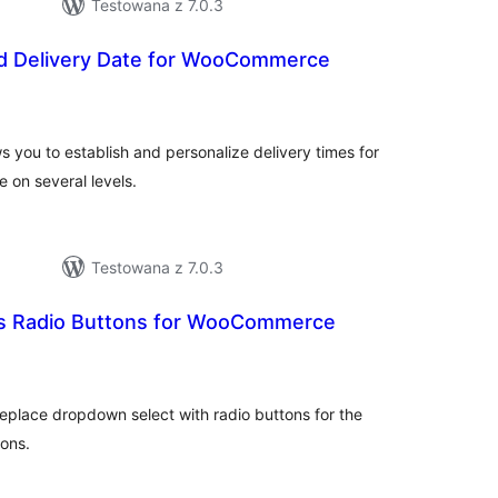
Testowana z 7.0.3
d Delivery Date for WooCommerce
zystkich
cen
 you to establish and personalize delivery times for
e on several levels.
Testowana z 7.0.3
s Radio Buttons for WooCommerce
szystkich
cen
replace dropdown select with radio buttons for the
ions.