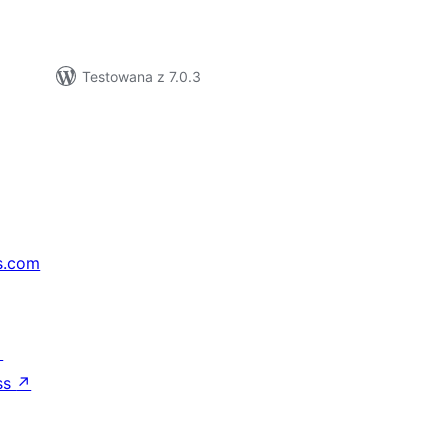
Testowana z 7.0.3
s.com
↗
ss
↗