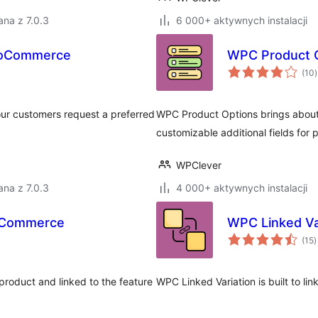
na z 7.0.3
6 000+ aktywnych instalacji
ooCommerce
WPC Product 
(10
)
your customers request a preferred
WPC Product Options brings about 
customizable additional fields for 
WPClever
na z 7.0.3
4 000+ aktywnych instalacji
oCommerce
WPC Linked V
w
(15
)
o
roduct and linked to the feature
WPC Linked Variation is built to li