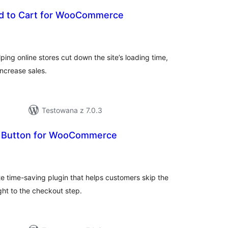
 to Cart for WooCommerce
szystkich
cen
elping online stores cut down the site’s loading time,
ncrease sales.
Testowana z 7.0.3
Button for WooCommerce
szystkich
cen
e time-saving plugin that helps customers skip the
ght to the checkout step.