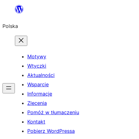
Przejdź
do
Polska
treści
Motywy
Wtyczki
Aktualności
Wsparcie
Informacje
Zlecenia
Pomóż w tłumaczeniu
Kontakt
Pobierz WordPressa