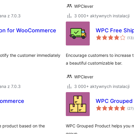
WPClever
na z 7.0.3
3 000+ aktywnych instalacji
tion for WooCommerce
WPC Free Shi
(13
)
otify the customer immediately
Encourage customers to increase the
a beautiful customizable bar.
WPClever
na z 7.0.3
3 000+ aktywnych instalacji
Commerce
WPC Grouped 
(27
)
e product based on the
WPC Grouped Product helps you ma
group.