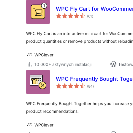
WPC Fly Cart for WooComme
wszystkich
(61
)
ocen
WPC Fly Cart is an interactive mini cart for WooCommer
product quantities or remove products without reloadi
WPClever
10 000+ aktywnych instalacji
Testowa
WPC Frequently Bought Tog
wszystkich
(84
)
ocen
WPC Frequently Bought Together helps you increase yo
product recommendations.
WPClever