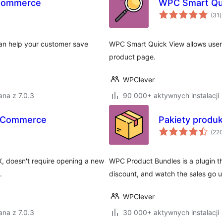
oCommerce
WPC Smart Qu
(31
)
can help your customer save
WPC Smart Quick View allows users
product page.
WPClever
na z 7.0.3
90 000+ aktywnych instalacji
oCommerce
Pakiety prod
(22
, doesn't require opening a new
WPC Product Bundles is a plugin th
.
discount, and watch the sales go u
WPClever
na z 7.0.3
30 000+ aktywnych instalacji