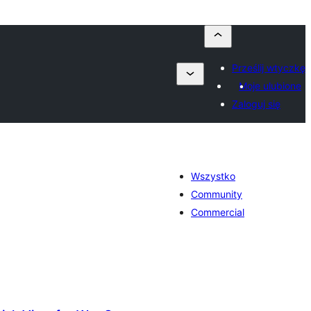
Prześlij wtyczkę
Moje ulubione
Zaloguj się
Wszystko
Community
Commercial