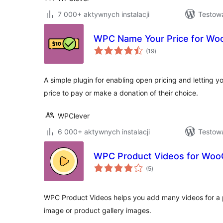
7 000+ aktywnych instalacji
Testowa
WPC Name Your Price for W
wszystkich
(19
)
ocen
A simple plugin for enabling open pricing and letting 
price to pay or make a donation of their choice.
WPClever
6 000+ aktywnych instalacji
Testowa
WPC Product Videos for Wo
wszystkich
(5
)
ocen
WPC Product Videos helps you add many videos for a p
image or product gallery images.