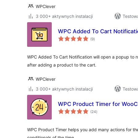
WPClever
3 000+ aktywnych instalacji
Testowa
WPC Added To Cart Notifica
wszystkich
(9
)
ocen
WPC Added To Cart Notification will open a popup to n
after adding a product to the cart.
WPClever
3 000+ aktywnych instalacji
Testowa
WPC Product Timer for Woo
wszystkich
(24
)
ocen
WPC Product Timer helps you add many actions for th
conditionals of the time.