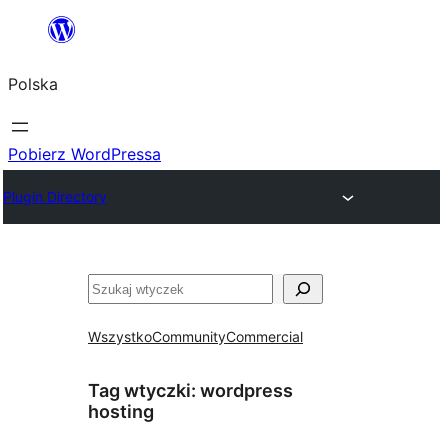
Przejdź
do
Polska
treści
Pobierz WordPressa
Plugin Directory
Szukaj
Wszystko
Community
Commercial
Tag wtyczki:
wordpress
hosting