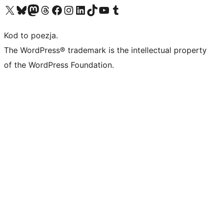
Odwiedź nasze konto X (dawniej Twitter)
Odwiedź nasze konto Bluesky
Odwiedź nasze konto na Mastodoncie
Odwiedź naszego Threadsa
Odwiedź naszego Facebooka
Odwiedź nasze konto na Instagramie
Odwiedź nasze konto na LinkedIn
Odwiedź naszego TikToka
Odwiedź nasz kanał YouTube
Odwiedź naszego Tumblra
Kod to poezja.
The WordPress® trademark is the intellectual property
of the WordPress Foundation.