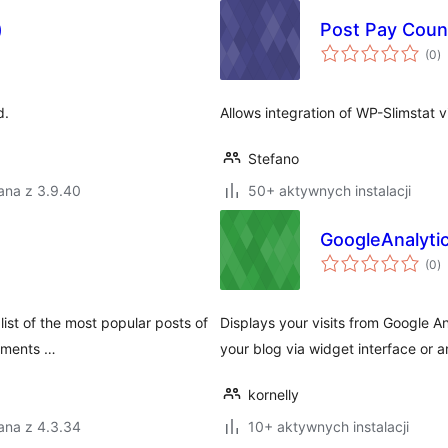
)
Post Pay Count
w
(0
)
o
d.
Allows integration of WP-Slimstat v
Stefano
ana z 3.9.40
50+ aktywnych instalacji
GoogleAnalyti
w
(0
)
o
list of the most popular posts of
Displays your visits from Google Ana
omments …
your blog via widget interface or 
kornelly
ana z 4.3.34
10+ aktywnych instalacji