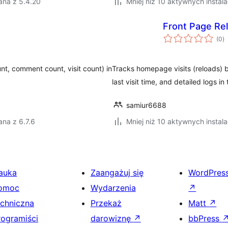
ana z 5.4.20
Mniej niż 10 aktywnych instala
Front Page Re
w
(0
)
o
unt, comment count, visit count) in
Tracks homepage visits (reloads) b
last visit time, and detailed logs 
samiur6688
na z 6.7.6
Mniej niż 10 aktywnych instala
auka
Zaangażuj się
WordPres
omoc
Wydarzenia
↗
echniczna
Przekaż
Matt
↗
rogramiści
darowiznę
↗
bbPress