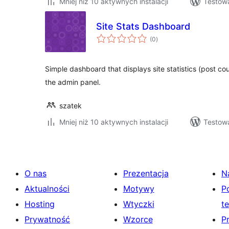
Mniej niż 10 aktywnych instalacji
Testow
Site Stats Dashboard
wszystkich
(0
)
ocen
Simple dashboard that displays site statistics (post co
the admin panel.
szatek
Mniej niż 10 aktywnych instalacji
Testowa
O nas
Prezentacja
N
Aktualności
Motywy
P
Hosting
Wtyczki
t
Prywatność
Wzorce
P