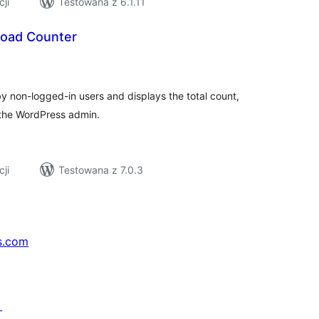
cji
Testowana z 6.1.11
load Counter
szystkich
cen
y non-logged-in users and displays the total count,
in the WordPress admin.
cji
Testowana z 7.0.3
s.com
↗