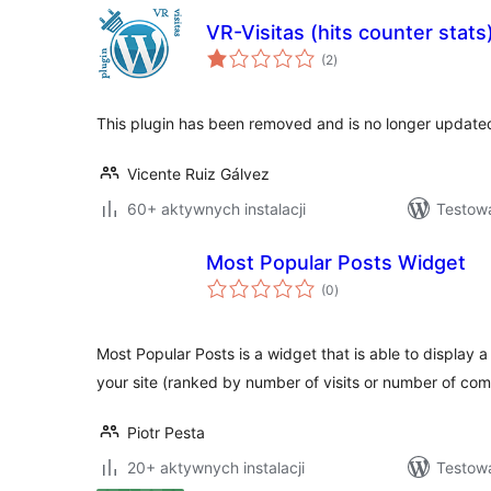
VR-Visitas (hits counter stats
wszystkich
(2
)
ocen
This plugin has been removed and is no longer update
Vicente Ruiz Gálvez
60+ aktywnych instalacji
Testow
Most Popular Posts Widget
wszystkich
(0
)
ocen
Most Popular Posts is a widget that is able to display a 
your site (ranked by number of visits or number of c
Piotr Pesta
20+ aktywnych instalacji
Testow