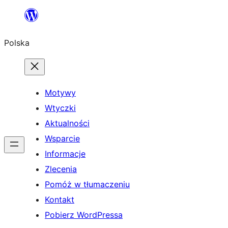
Przejdź
do
Polska
treści
Motywy
Wtyczki
Aktualności
Wsparcie
Informacje
Zlecenia
Pomóż w tłumaczeniu
Kontakt
Pobierz WordPressa