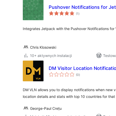
Pushover Notifications for Je
wszystkich
(1
)
ocen
Integrates Jetpack with the Pushover Notifications for
Chris Klosowski
10+ aktywnych instalacji
Testow
DM Visitor Location Notificati
wszystkich
(0
)
ocen
DM VLN allows you to display notifications when new v
location details and stats with top 10 countries for tha
George-Paul Crețu