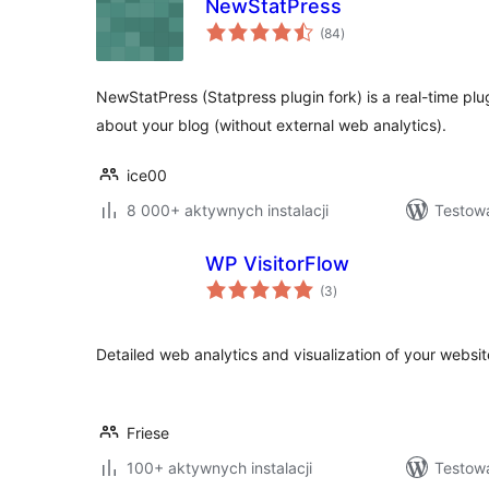
NewStatPress
wszystkich
(84
)
ocen
NewStatPress (Statpress plugin fork) is a real-time plug
about your blog (without external web analytics).
ice00
8 000+ aktywnych instalacji
Testow
WP VisitorFlow
wszystkich
(3
)
ocen
Detailed web analytics and visualization of your website'
Friese
100+ aktywnych instalacji
Testow