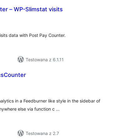
er – WP-Slimstat visits
szystkich
cen
isits data with Post Pay Counter.
Testowana z 6.1.11
csCounter
szystkich
cen
lytics in a Feedburner like style in the sidebar of
anywhere else via function c …
Testowana z 2.7