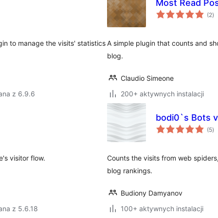
Most Read Pos
ws
(2
)
o
in to manage the visits' statistics
A simple plugin that counts and s
blog.
Claudio Simeone
ana z 6.9.6
200+ aktywnych instalacji
bodi0`s Bots v
ws
(5
)
o
s visitor flow.
Counts the visits from web spiders,
blog rankings.
Budiony Damyanov
ana z 5.6.18
100+ aktywnych instalacji