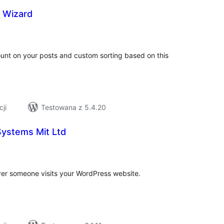
s Wizard
zystkich
en
count on your posts and custom sorting based on this
cji
Testowana z 5.4.20
 Systems Mit Ltd
zystkich
cen
ver someone visits your WordPress website.