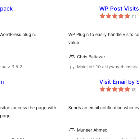
tpack
WP Post Visit
ws
(1
)
oc
 WordPress plugin.
WP Plugin to easily handle visits 
value
Chris Baltazar
ana z 3.5.2
Mniej niż 10 aktywnych instala
on
Visit Email by
ws
(2
)
o
isitors access the page with
Sends an email notification whene
t page.
Muneer Ahmed