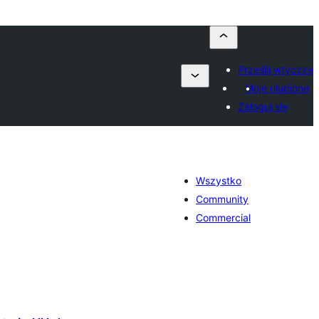
Prześlij wtyczkę
Moje ulubione
Zaloguj się
Wszystko
Community
Commercial