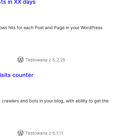
ts in XX days
zystkich
cen
hows hits for each Post and Page in your WordPress
Testowana z 5.2.25
isits counter
zystkich
cen
 crawlers and bots in your blog, with ability to get the
Testowana z 6.1.11