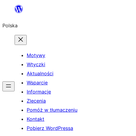
Przejdź
do
Polska
treści
Motywy
Wtyczki
Aktualności
Wsparcie
Informacje
Zlecenia
Pomóż w tłumaczeniu
Kontakt
Pobierz WordPressa