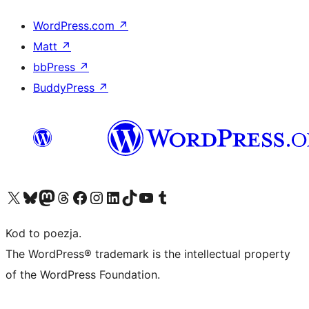
WordPress.com
↗
Matt
↗
bbPress
↗
BuddyPress
↗
Odwiedź nasze konto X (dawniej Twitter)
Odwiedź nasze konto Bluesky
Odwiedź nasze konto na Mastodoncie
Odwiedź naszego Threadsa
Odwiedź naszego Facebooka
Odwiedź nasze konto na Instagramie
Odwiedź nasze konto na LinkedIn
Odwiedź naszego TikToka
Odwiedź nasz kanał YouTube
Odwiedź naszego Tumblra
Kod to poezja.
The WordPress® trademark is the intellectual property
of the WordPress Foundation.