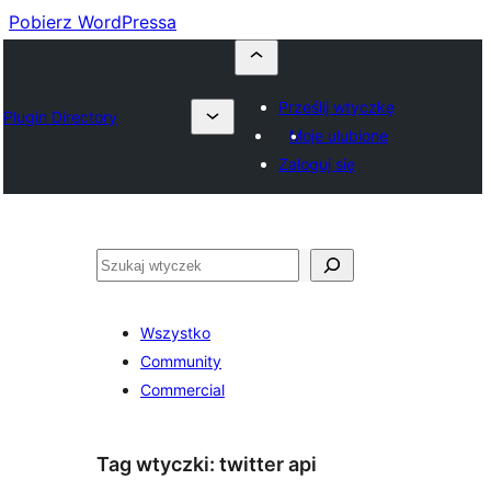
Pobierz WordPressa
Prześlij wtyczkę
Plugin Directory
Moje ulubione
Zaloguj się
Szukaj
Wszystko
Community
Commercial
Tag wtyczki:
twitter api