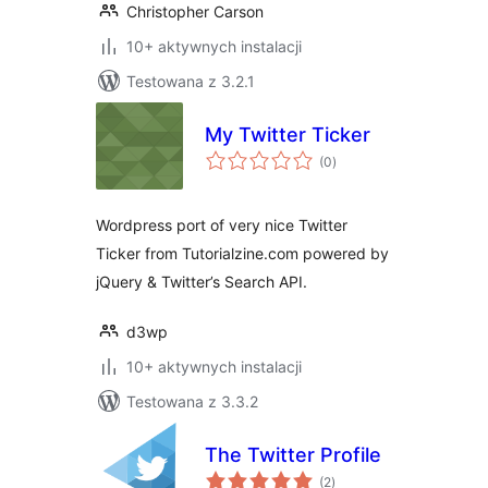
Christopher Carson
10+ aktywnych instalacji
Testowana z 3.2.1
My Twitter Ticker
wszystkich
(0
)
ocen
Wordpress port of very nice Twitter
Ticker from Tutorialzine.com powered by
jQuery & Twitter’s Search API.
d3wp
10+ aktywnych instalacji
Testowana z 3.3.2
The Twitter Profile
wszystkich
(2
)
ocen