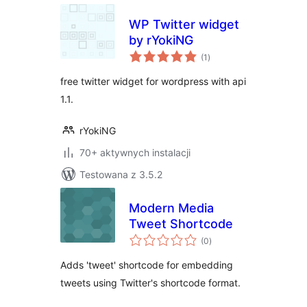
WP Twitter widget
by rYokiNG
wszystkich
(1
)
ocen
free twitter widget for wordpress with api
1.1.
rYokiNG
70+ aktywnych instalacji
Testowana z 3.5.2
Modern Media
Tweet Shortcode
wszystkich
(0
)
ocen
Adds 'tweet' shortcode for embedding
tweets using Twitter's shortcode format.