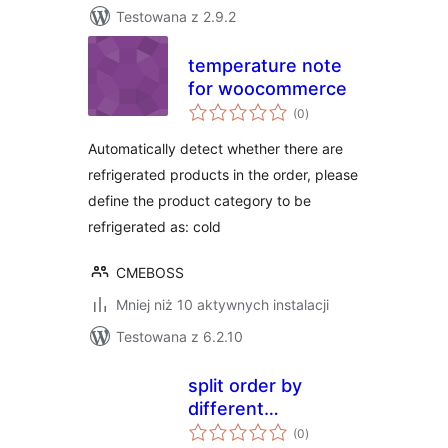
Testowana z 2.9.2
temperature note
for woocommerce
wszystkich
(0
)
ocen
Automatically detect whether there are
refrigerated products in the order, please
define the product category to be
refrigerated as: cold
CMEBOSS
Mniej niż 10 aktywnych instalacji
Testowana z 6.2.10
split order by
different
wszystkich
thermospheric
(0
)
ocen