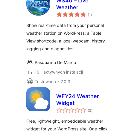
WS40 – Live
Weather
wszystkich
(1
)
ocen
Show real-time data from your personal
weather station on WordPress: a Table
View shortcode, a local webcam, history
logging and diagnostics.
Pasqualino De Marco
10+ aktywnych instalacji
Testowana z 7.0.3
WFY24 Weather
Widget
wszystkich
(0
)
ocen
Free, lightweight, embeddable weather
widget for your WordPress site. One-click