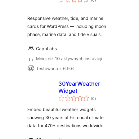
(0
)
ocen
Responsive weather, tide, and marine
cards for WordPress — including moon
phase, marine data, and tide visuals.
CaphLabs
Mniej niż 10 aktywnych instalacji
Testowana z 6.9.6
30YearWeather
Widget
wszystkich
(0
)
ocen
Embed beautiful weather widgets
showing 30 years of historical climate
data for 470+ destinations worldwide.