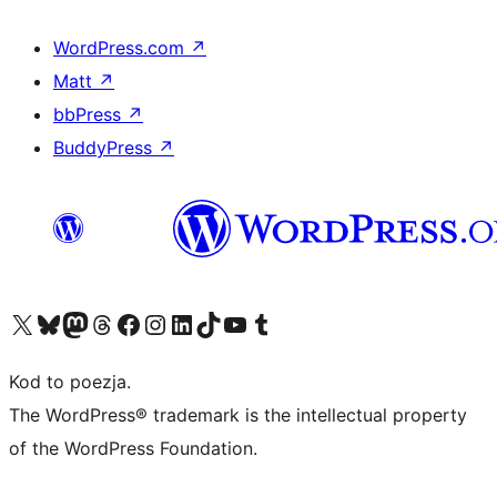
WordPress.com
↗
Matt
↗
bbPress
↗
BuddyPress
↗
Odwiedź nasze konto X (dawniej Twitter)
Odwiedź nasze konto Bluesky
Odwiedź nasze konto na Mastodoncie
Odwiedź naszego Threadsa
Odwiedź naszego Facebooka
Odwiedź nasze konto na Instagramie
Odwiedź nasze konto na LinkedIn
Odwiedź naszego TikToka
Odwiedź nasz kanał YouTube
Odwiedź naszego Tumblra
Kod to poezja.
The WordPress® trademark is the intellectual property
of the WordPress Foundation.