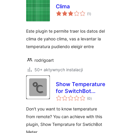
Clima
wszystkich
(1
)
ocen
Este plugin te permite traer los datos del
clima de yahoo clima, vas a levantar la
temperatura pudiendo eleigir entre
rodrigoart
50+ aktywnych instalacji
Show Temperature
for SwitchBot
wszystkich
Meter
(0
)
ocen
Don't you want to know temperature
from remote? You can achieve with this
plugin, Show Temprature for SwtichBot
Meter.