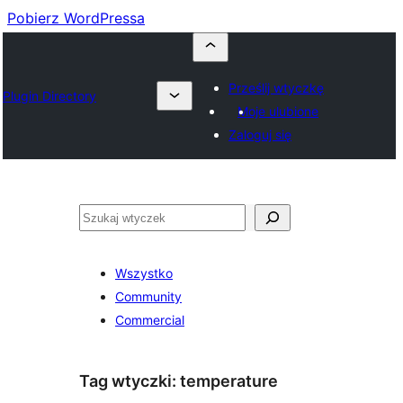
Pobierz WordPressa
Prześlij wtyczkę
Plugin Directory
Moje ulubione
Zaloguj się
Szukaj
Wszystko
Community
Commercial
Tag wtyczki:
temperature