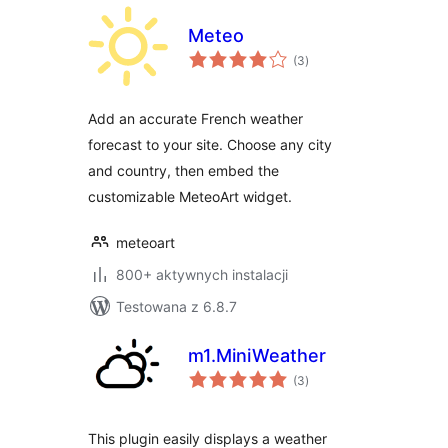
Meteo
wszystkich
(3
)
ocen
Add an accurate French weather
forecast to your site. Choose any city
and country, then embed the
customizable MeteoArt widget.
meteoart
800+ aktywnych instalacji
Testowana z 6.8.7
m1.MiniWeather
wszystkich
(3
)
ocen
This plugin easily displays a weather