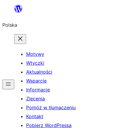
Przejdź
do
Polska
treści
Motywy
Wtyczki
Aktualności
Wsparcie
Informacje
Zlecenia
Pomóż w tłumaczeniu
Kontakt
Pobierz WordPressa