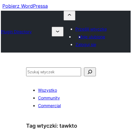
Pobierz WordPressa
Prześlij wtyczkę
Plugin Directory
Moje ulubione
Zaloguj się
Szukaj
Wszystko
Community
Commercial
Tag wtyczki:
tawkto