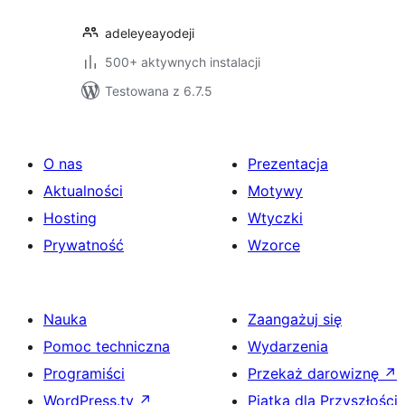
adeleyeayodeji
500+ aktywnych instalacji
Testowana z 6.7.5
O nas
Prezentacja
Aktualności
Motywy
Hosting
Wtyczki
Prywatność
Wzorce
Nauka
Zaangażuj się
Pomoc techniczna
Wydarzenia
Programiści
Przekaż darowiznę
↗
WordPress.tv
↗
Piątka dla Przyszłości