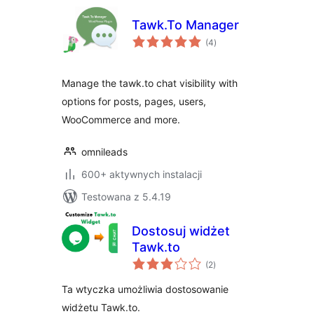
Tawk.To Manager
wszystkich
(4
)
ocen
Manage the tawk.to chat visibility with
options for posts, pages, users,
WooCommerce and more.
omnileads
600+ aktywnych instalacji
Testowana z 5.4.19
Dostosuj widżet
Tawk.to
wszystkich
(2
)
ocen
Ta wtyczka umożliwia dostosowanie
widżetu Tawk.to.