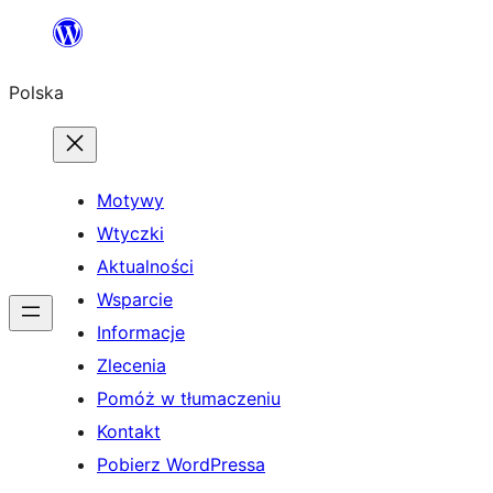
Przejdź
do
Polska
treści
Motywy
Wtyczki
Aktualności
Wsparcie
Informacje
Zlecenia
Pomóż w tłumaczeniu
Kontakt
Pobierz WordPressa