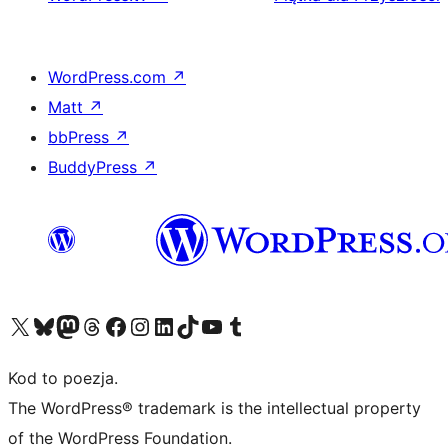
WordPress.com
↗
Matt
↗
bbPress
↗
BuddyPress
↗
Odwiedź nasze konto X (dawniej Twitter)
Odwiedź nasze konto Bluesky
Odwiedź nasze konto na Mastodoncie
Odwiedź naszego Threadsa
Odwiedź naszego Facebooka
Odwiedź nasze konto na Instagramie
Odwiedź nasze konto na LinkedIn
Odwiedź naszego TikToka
Odwiedź nasz kanał YouTube
Odwiedź naszego Tumblra
Kod to poezja.
The WordPress® trademark is the intellectual property
of the WordPress Foundation.