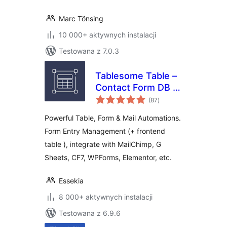
Marc Tönsing
10 000+ aktywnych instalacji
Testowana z 7.0.3
Tablesome Table –
Contact Form DB –
wszystkich
WPForms, CF7,
(87
)
ocen
Gravity, Forminator,
Powerful Table, Form & Mail Automations.
Fluent
Form Entry Management (+ frontend
table ), integrate with MailChimp, G
Sheets, CF7, WPForms, Elementor, etc.
Essekia
8 000+ aktywnych instalacji
Testowana z 6.9.6