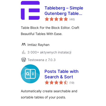
Tableberg – Simple
Gutenberg Table
wszystkich
Block
(46
)
ocen
Table Block For the Block Editor. Craft
Beautiful Tables With Ease.
Imtiaz Rayhan
3 000+ aktywnych instalacji
Testowana z 7.0.3
Posts Table with
Search & Sort
wszystkich
(19
)
ocen
Automatically create searchable and
sortable tables of your posts.