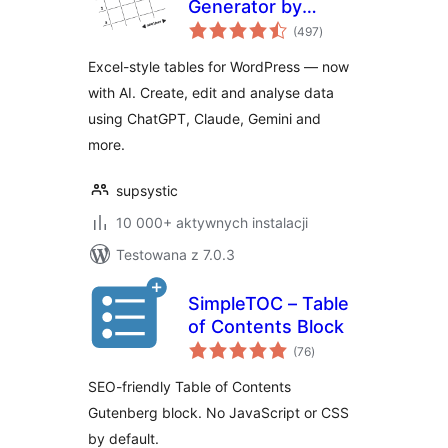
Generator by
wszystkich
Supsystic
(497
)
ocen
Excel-style tables for WordPress — now
with AI. Create, edit and analyse data
using ChatGPT, Claude, Gemini and
more.
supsystic
10 000+ aktywnych instalacji
Testowana z 7.0.3
SimpleTOC – Table
of Contents Block
wszystkich
(76
)
ocen
SEO-friendly Table of Contents
Gutenberg block. No JavaScript or CSS
by default.