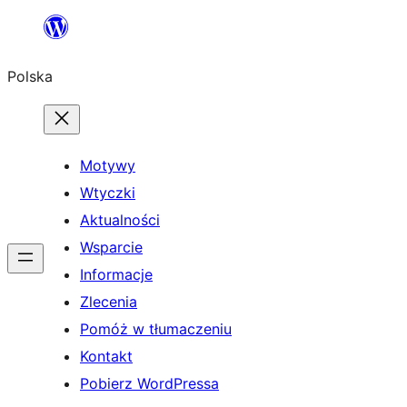
Przejdź
do
Polska
treści
Motywy
Wtyczki
Aktualności
Wsparcie
Informacje
Zlecenia
Pomóż w tłumaczeniu
Kontakt
Pobierz WordPressa