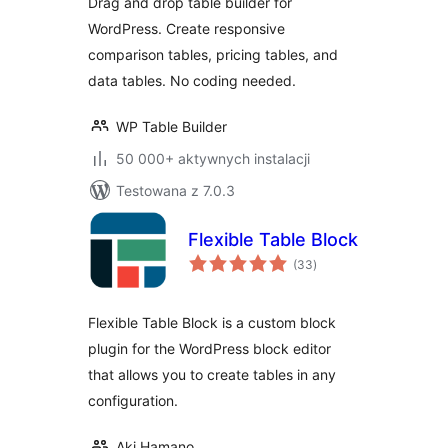
Drag and drop table builder for
WordPress. Create responsive
comparison tables, pricing tables, and
data tables. No coding needed.
WP Table Builder
50 000+ aktywnych instalacji
Testowana z 7.0.3
Flexible Table Block
wszystkich
(33
)
ocen
Flexible Table Block is a custom block
plugin for the WordPress block editor
that allows you to create tables in any
configuration.
Aki Hamano