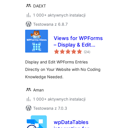
DAEXT
1 000+ aktywnych instalacji
Testowana z 6.8.7
Views for WPForms
– Display & Edit
wszystkich
WPForms Entries
(24
)
ocen
on your site
Display and Edit WPForms Entries
frontend
Directly on Your Website with No Coding
Knowledge Needed.
Aman
1 000+ aktywnych instalacji
Testowana z 7.0.3
wpDataTables