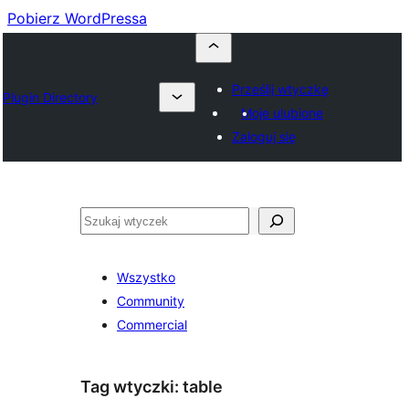
Pobierz WordPressa
Prześlij wtyczkę
Plugin Directory
Moje ulubione
Zaloguj się
Szukaj
Wszystko
Community
Commercial
Tag wtyczki:
table