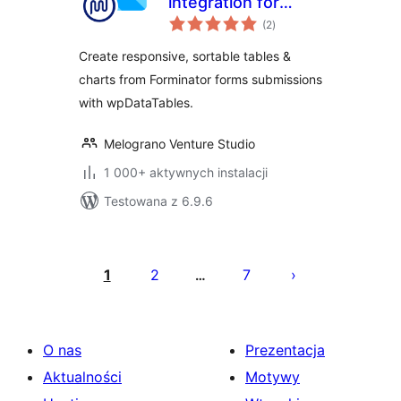
integration for
wszystkich
Forminator Forms
(2
)
ocen
Create responsive, sortable tables &
charts from Forminator forms submissions
with wpDataTables.
Melograno Venture Studio
1 000+ aktywnych instalacji
Testowana z 6.9.6
Stronicowanie
wpisów
1
2
7
…
O nas
Prezentacja
Aktualności
Motywy