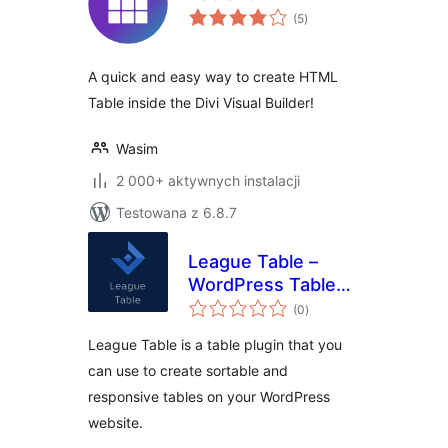
wszystkich
(5
)
ocen
A quick and easy way to create HTML
Table inside the Divi Visual Builder!
Wasim
2 000+ aktywnych instalacji
Testowana z 6.8.7
League Table –
WordPress Table
wszystkich
Plugin
(0
)
ocen
League Table is a table plugin that you
can use to create sortable and
responsive tables on your WordPress
website.