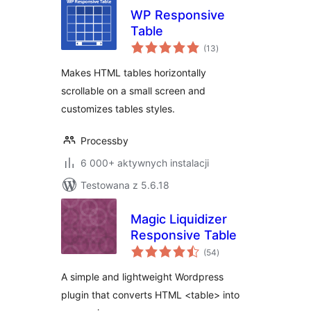
WP Responsive
Table
wszystkich
(13
)
ocen
Makes HTML tables horizontally
scrollable on a small screen and
customizes tables styles.
Processby
6 000+ aktywnych instalacji
Testowana z 5.6.18
Magic Liquidizer
Responsive Table
wszystkich
(54
)
ocen
A simple and lightweight Wordpress
plugin that converts HTML <table> into