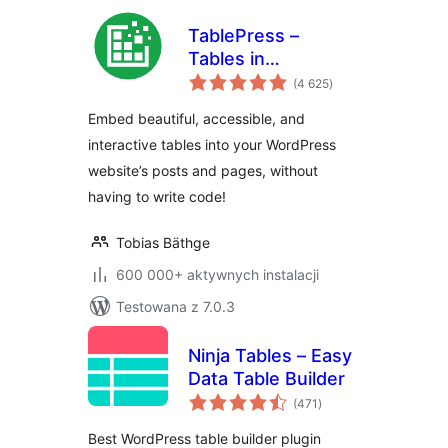
TablePress –
Tables in
wszystkich
WordPress made
(4 625
)
ocen
easy
Embed beautiful, accessible, and
interactive tables into your WordPress
website’s posts and pages, without
having to write code!
Tobias Bäthge
600 000+ aktywnych instalacji
Testowana z 7.0.3
Ninja Tables – Easy
Data Table Builder
wszystkich
(471
)
ocen
Best WordPress table builder plugin