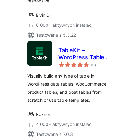
responsive.
Elvin D
6 000+ aktywnych instalacji
Testowana z 5.3.22
TableKit –
WordPress Table
wszystkich
Builder for Data
(3
)
ocen
Tables,
Visually build any type of table in
WooCommerce
WordPress data tables, WooCommerce
Product Tables &
product tables, and post tables from
Post Tables
scratch or use table templates.
Roxnor
4 000+ aktywnych instalacji
Testowana z 7.0.3