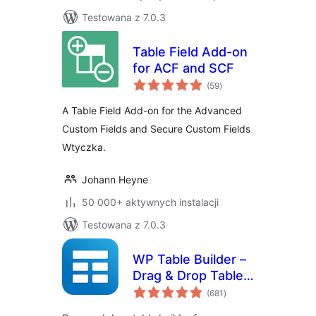
Testowana z 7.0.3
Table Field Add-on
for ACF and SCF
wszystkich
(59
)
ocen
A Table Field Add-on for the Advanced
Custom Fields and Secure Custom Fields
Wtyczka.
Johann Heyne
50 000+ aktywnych instalacji
Testowana z 7.0.3
WP Table Builder –
Drag & Drop Table
wszystkich
Builder
(681
)
ocen