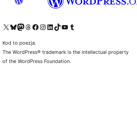
Odwiedź nasze konto X (dawniej Twitter)
Odwiedź nasze konto Bluesky
Odwiedź nasze konto na Mastodoncie
Odwiedź naszego Threadsa
Odwiedź naszego Facebooka
Odwiedź nasze konto na Instagramie
Odwiedź nasze konto na LinkedIn
Odwiedź naszego TikToka
Odwiedź nasz kanał YouTube
Odwiedź naszego Tumblra
Kod to poezja.
The WordPress® trademark is the intellectual property
of the WordPress Foundation.