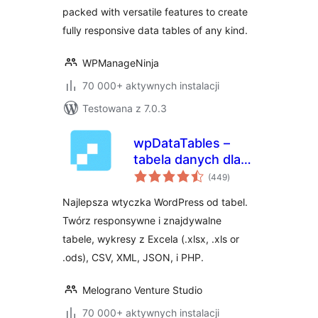
packed with versatile features to create
fully responsive data tables of any kind.
WPManageNinja
70 000+ aktywnych instalacji
Testowana z 7.0.3
wpDataTables –
tabela danych dla
wszystkich
WordPress,
(449
)
ocen
dynamiczne tabele
Najlepsza wtyczka WordPress od tabel.
danych, wtyczka do
Twórz responsywne i znajdywalne
wykresów z tabel
tabele, wykresy z Excela (.xlsx, .xls or
.ods), CSV, XML, JSON, i PHP.
Melograno Venture Studio
70 000+ aktywnych instalacji