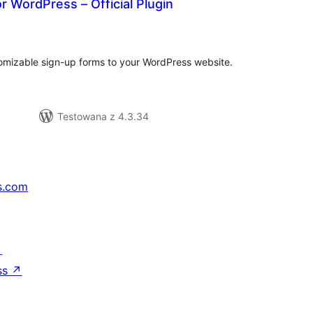
 WordPress – Official Plugin
szystkich
cen
tomizable sign-up forms to your WordPress website.
Testowana z 4.3.34
s.com
↗
ss
↗