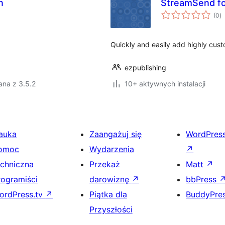
n
StreamSend for
w
(0
)
o
Quickly and easily add highly cus
ezpublishing
ana z 3.5.2
10+ aktywnych instalacji
auka
Zaangażuj się
WordPres
omoc
Wydarzenia
↗
echniczna
Przekaż
Matt
↗
rogramiści
darowiznę
↗
bbPress
ordPress.tv
↗
Piątka dla
BuddyPre
Przyszłości