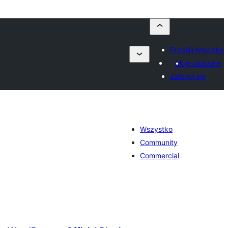
Prześlij wtyczkę
Moje ulubione
Zaloguj się
Wszystko
Community
Commercial