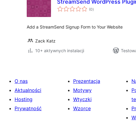
StreamSend WordPress Plugi
wszystkich
(0
)
ocen
Add a StreamSend Signup Form to Your Website
Zack Katz
10+ aktywnych instalacji
Testow
O nas
Prezentacja
N
Aktualności
Motywy
P
Hosting
Wtyczki
t
Prywatność
Wzorce
P
W