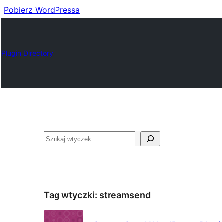
Pobierz WordPressa
Plugin Directory
Szukaj
Tag wtyczki:
streamsend