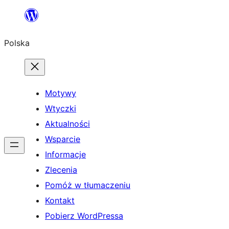
Przejdź
do
Polska
treści
Motywy
Wtyczki
Aktualności
Wsparcie
Informacje
Zlecenia
Pomóż w tłumaczeniu
Kontakt
Pobierz WordPressa