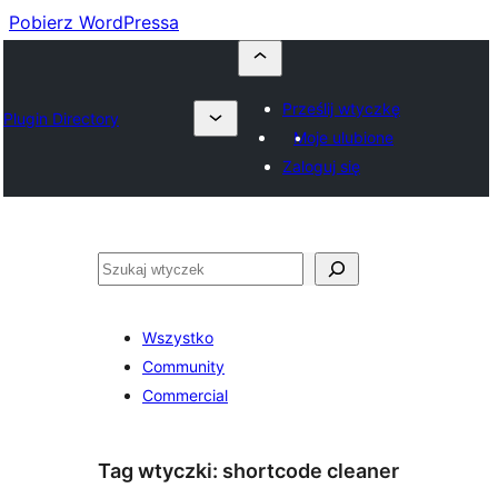
Pobierz WordPressa
Prześlij wtyczkę
Plugin Directory
Moje ulubione
Zaloguj się
Szukaj
Wszystko
Community
Commercial
Tag wtyczki:
shortcode cleaner