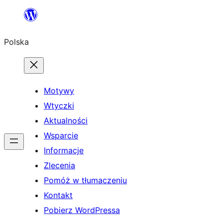
Przejdź
do
Polska
treści
Motywy
Wtyczki
Aktualności
Wsparcie
Informacje
Zlecenia
Pomóż w tłumaczeniu
Kontakt
Pobierz WordPressa