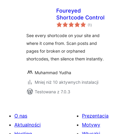
Foureyed
Shortcode Control
wszystkich
(1
)
ocen
See every shortcode on your site and
where it come from. Scan posts and
pages for broken or orphaned
shortcodes, then silence them instantly.
Muhammad Yudha
Mniej niż 10 aktywnych instalacji
Testowana z 7.0.3
O nas
Prezentacja
Aktualności
Motywy
Hosting
Wtyczki