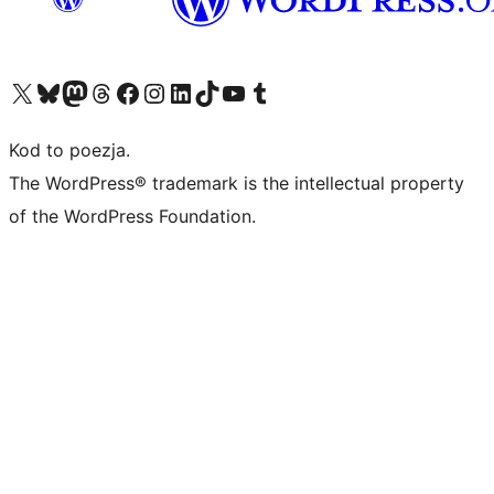
Odwiedź nasze konto X (dawniej Twitter)
Odwiedź nasze konto Bluesky
Odwiedź nasze konto na Mastodoncie
Odwiedź naszego Threadsa
Odwiedź naszego Facebooka
Odwiedź nasze konto na Instagramie
Odwiedź nasze konto na LinkedIn
Odwiedź naszego TikToka
Odwiedź nasz kanał YouTube
Odwiedź naszego Tumblra
Kod to poezja.
The WordPress® trademark is the intellectual property
of the WordPress Foundation.