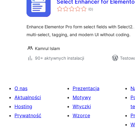
Select Enhancer for Elemento
wszystkich
(0
)
ocen
Enhance Elementor Pro form select fields with Select
multi-select, tagging, and modern UI without coding.
Kamrul Islam
90+ aktywnych instalacji
Testowa
O nas
Prezentacja
N
Aktualności
Motywy
P
Hosting
Wtyczki
t
Prywatność
Wzorce
P
W