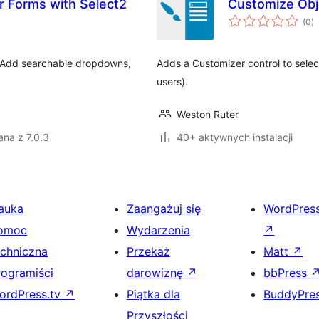
r Forms with Select2
Customize Obj
w
(0
)
o
2. Add searchable dropdowns,
Adds a Customizer control to selec
users).
Weston Ruter
na z 7.0.3
40+ aktywnych instalacji
auka
Zaangażuj się
WordPres
omoc
Wydarzenia
↗
echniczna
Przekaż
Matt
↗
rogramiści
darowiznę
↗
bbPress
ordPress.tv
↗
Piątka dla
BuddyPre
Przyszłości