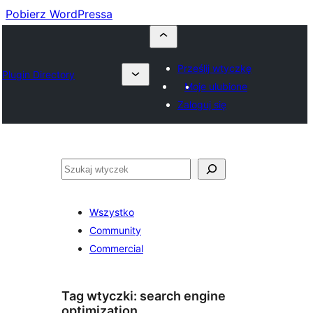
Pobierz WordPressa
Prześlij wtyczkę
Plugin Directory
Moje ulubione
Zaloguj się
Szukaj
Wszystko
Community
Commercial
Tag wtyczki:
search engine
optimization