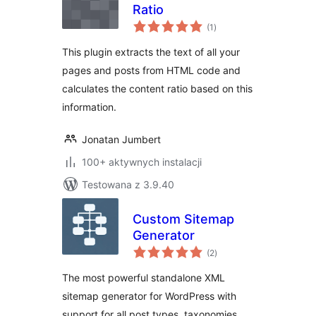
Ratio
wszystkich
(1
)
ocen
This plugin extracts the text of all your
pages and posts from HTML code and
calculates the content ratio based on this
information.
Jonatan Jumbert
100+ aktywnych instalacji
Testowana z 3.9.40
Custom Sitemap
Generator
wszystkich
(2
)
ocen
The most powerful standalone XML
sitemap generator for WordPress with
support for all post types, taxonomies,