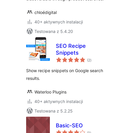
chloédigital
40+ aktywnych instalacji
Testowana z 5.4.20
SEO Recipe
Snippets
wszystkich
(2
)
ocen
Show recipe snippets on Google search
results.
Waterloo Plugins
40+ aktywnych instalacji
Testowana z 5.2.25
Basic-SEO
wszystkich
(1
)