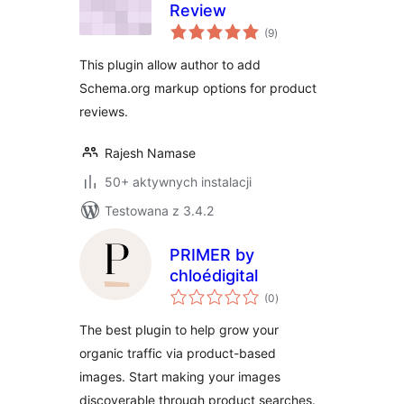
Review
wszystkich
(9
)
ocen
This plugin allow author to add
Schema.org markup options for product
reviews.
Rajesh Namase
50+ aktywnych instalacji
Testowana z 3.4.2
PRIMER by
chloédigital
wszystkich
(0
)
ocen
The best plugin to help grow your
organic traffic via product-based
images. Start making your images
discoverable through product searches.