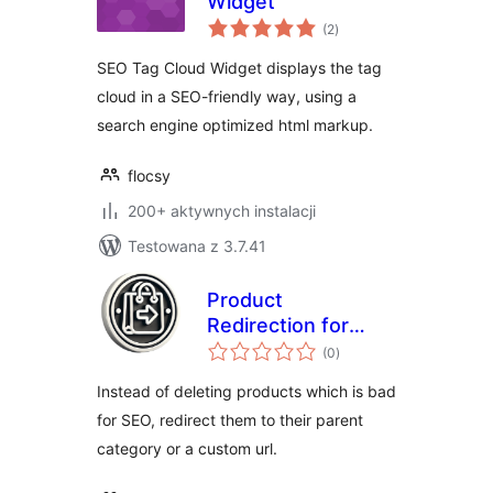
Widget
wszystkich
(2
)
ocen
SEO Tag Cloud Widget displays the tag
cloud in a SEO-friendly way, using a
search engine optimized html markup.
flocsy
200+ aktywnych instalacji
Testowana z 3.7.41
Product
Redirection for
wszystkich
WooCommerce
(0
)
ocen
Instead of deleting products which is bad
for SEO, redirect them to their parent
category or a custom url.