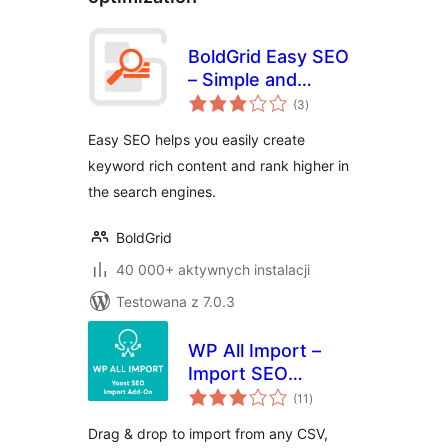
BoldGrid Easy SEO
– Simple and
wszystkich
Effective SEO
(3
)
ocen
Easy SEO helps you easily create
keyword rich content and rank higher in
the search engines.
BoldGrid
40 000+ aktywnych instalacji
Testowana z 7.0.3
WP All Import –
Import SEO
wszystkich
Settings for Yoast
(11
)
ocen
SEO
Drag & drop to import from any CSV,