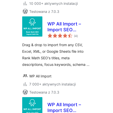
10 000+ aktywnych instalacji
Testowana z 7.0.3
WP All Import –
Import SEO
wszystkich
Settings for Rank
(4
)
ocen
Math SEO
Drag & drop to import from any CSV,
Excel, XML, or Google Sheets file into
Rank Math SEO's titles, meta
descriptions, focus keywords, schema …
WP All Import
7 000+ aktywnych instalacji
Testowana z 7.0.3
WP All Import –
Import SEO