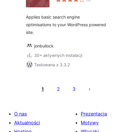
ocen
Applies basic search engine
optimisations to your WordPress powered
site.
jonbullock
30+ aktywnych instalacji
Testowana z 3.3.2
Stronicowanie
wpisów
1
2
3
O nas
Prezentacja
Aktualności
Motywy
Hosting
Wtyczki