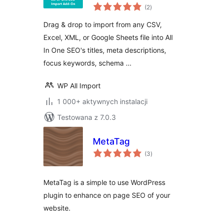
wszystkich
Settings for All In
(2
)
ocen
One SEO
Drag & drop to import from any CSV,
Excel, XML, or Google Sheets file into All
In One SEO's titles, meta descriptions,
focus keywords, schema …
WP All Import
1 000+ aktywnych instalacji
Testowana z 7.0.3
MetaTag
wszystkich
(3
)
ocen
MetaTag is a simple to use WordPress
plugin to enhance on page SEO of your
website.