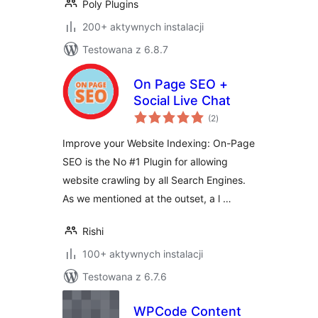
Poly Plugins
200+ aktywnych instalacji
Testowana z 6.8.7
On Page SEO +
Social Live Chat
wszystkich
(2
)
ocen
Improve your Website Indexing: On-Page
SEO is the No #1 Plugin for allowing
website crawling by all Search Engines.
As we mentioned at the outset, a l …
Rishi
100+ aktywnych instalacji
Testowana z 6.7.6
WPCode Content