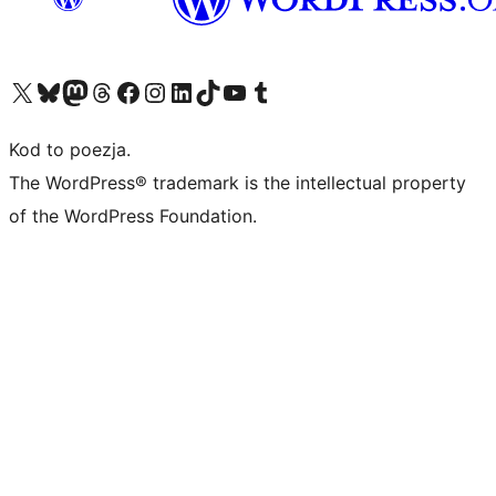
Odwiedź nasze konto X (dawniej Twitter)
Odwiedź nasze konto Bluesky
Odwiedź nasze konto na Mastodoncie
Odwiedź naszego Threadsa
Odwiedź naszego Facebooka
Odwiedź nasze konto na Instagramie
Odwiedź nasze konto na LinkedIn
Odwiedź naszego TikToka
Odwiedź nasz kanał YouTube
Odwiedź naszego Tumblra
Kod to poezja.
The WordPress® trademark is the intellectual property
of the WordPress Foundation.