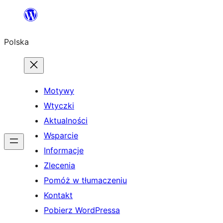
Przejdź
do
Polska
treści
Motywy
Wtyczki
Aktualności
Wsparcie
Informacje
Zlecenia
Pomóż w tłumaczeniu
Kontakt
Pobierz WordPressa