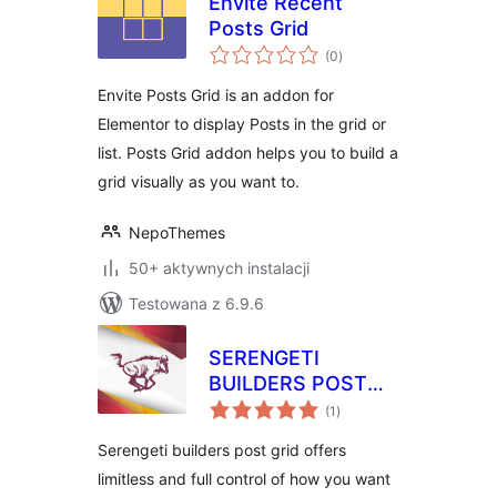
Envite Recent
Posts Grid
wszystkich
(0
)
ocen
Envite Posts Grid is an addon for
Elementor to display Posts in the grid or
list. Posts Grid addon helps you to build a
grid visually as you want to.
NepoThemes
50+ aktywnych instalacji
Testowana z 6.9.6
SERENGETI
BUILDERS POST
wszystkich
GRID – SPG
(1
)
ocen
Serengeti builders post grid offers
limitless and full control of how you want