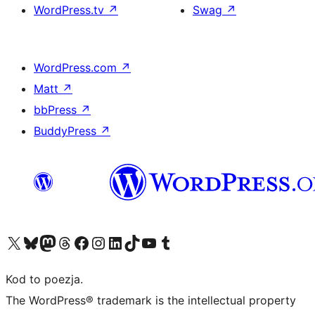
WordPress.tv
↗
Swag
↗
WordPress.com
↗
Matt
↗
bbPress
↗
BuddyPress
↗
Odwiedź nasze konto X (dawniej Twitter)
Odwiedź nasze konto Bluesky
Odwiedź nasze konto na Mastodoncie
Odwiedź naszego Threadsa
Odwiedź naszego Facebooka
Odwiedź nasze konto na Instagramie
Odwiedź nasze konto na LinkedIn
Odwiedź naszego TikToka
Odwiedź nasz kanał YouTube
Odwiedź naszego Tumblra
Kod to poezja.
The WordPress® trademark is the intellectual property