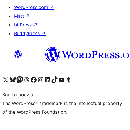
WordPress.com
↗
Matt
↗
bbPress
↗
BuddyPress
↗
Odwiedź nasze konto X (dawniej Twitter)
Odwiedź nasze konto Bluesky
Odwiedź nasze konto na Mastodoncie
Odwiedź naszego Threadsa
Odwiedź naszego Facebooka
Odwiedź nasze konto na Instagramie
Odwiedź nasze konto na LinkedIn
Odwiedź naszego TikToka
Odwiedź nasz kanał YouTube
Odwiedź naszego Tumblra
Kod to poezja.
The WordPress® trademark is the intellectual property
of the WordPress Foundation.