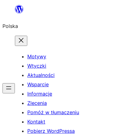
Przejdź
do
Polska
treści
Motywy
Wtyczki
Aktualności
Wsparcie
Informacje
Zlecenia
Pomóż w tłumaczeniu
Kontakt
Pobierz WordPressa