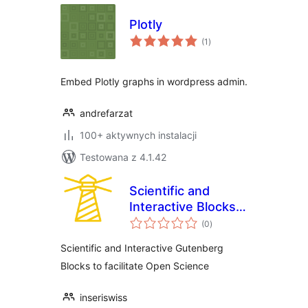
Plotly
wszystkich
(1
)
ocen
Embed Plotly graphs in wordpress admin.
andrefarzat
100+ aktywnych instalacji
Testowana z 4.1.42
Scientific and
Interactive Blocks –
wszystkich
inseri core
(0
)
ocen
Scientific and Interactive Gutenberg
Blocks to facilitate Open Science
inseriswiss