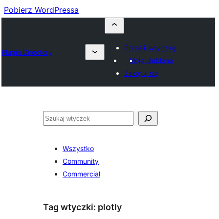
Pobierz WordPressa
Prześlij wtyczkę
Plugin Directory
Moje ulubione
Zaloguj się
Szukaj
Wszystko
Community
Commercial
Tag wtyczki:
plotly