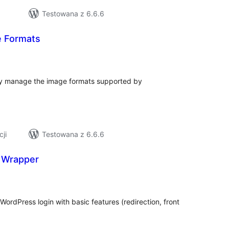
Testowana z 6.6.6
e Formats
szystkich
cen
ily manage the image formats supported by
cji
Testowana z 6.6.6
n Wrapper
szystkich
cen
ordPress login with basic features (redirection, front