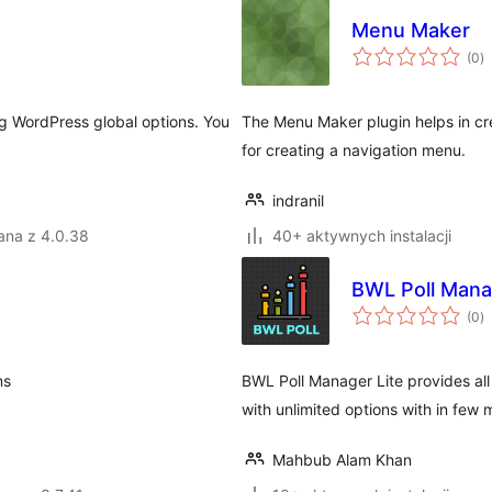
Menu Maker
w
(0
)
o
g WordPress global options. You
The Menu Maker plugin helps in cre
for creating a navigation menu.
indranil
ana z 4.0.38
40+ aktywnych instalacji
BWL Poll Mana
w
(0
)
o
ns
BWL Poll Manager Lite provides all
with unlimited options with in few 
Mahbub Alam Khan