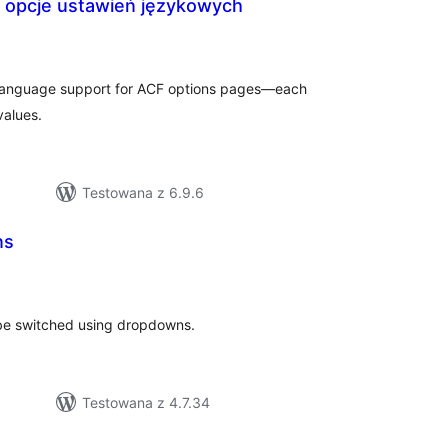
– opcje ustawień językowych
szystkich
cen
-language support for ACF options pages—each
values.
Testowana z 6.9.6
ns
wszystkich
ocen
 be switched using dropdowns.
Testowana z 4.7.34