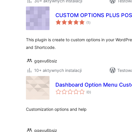
30+ aktywnych instalacji
Testowa
CUSTOM OPTIONS PLUS POS
wszystkich
(1
)
ocen
This plugin is create to custom options in your WordPr
and Shortcode.
gqevu6bsiz
10+ aktywnych instalacji
Testowa
Dashboard Option Menu Cust
wszystkich
(0
)
ocen
Customization options and help
gqevu6bsiz