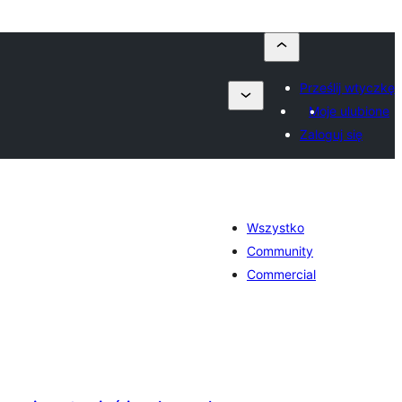
Prześlij wtyczkę
Moje ulubione
Zaloguj się
Wszystko
Community
Commercial