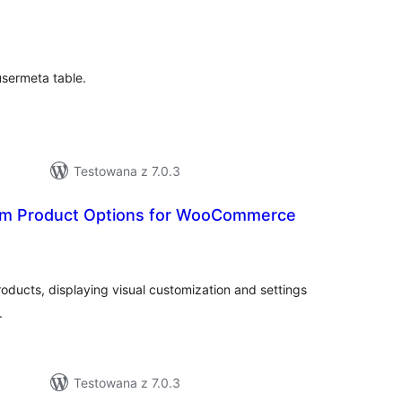
zystkich
cen
usermeta table.
Testowana z 7.0.3
m Product Options for WooCommerce
szystkich
cen
ducts, displaying visual customization and settings
.
Testowana z 7.0.3