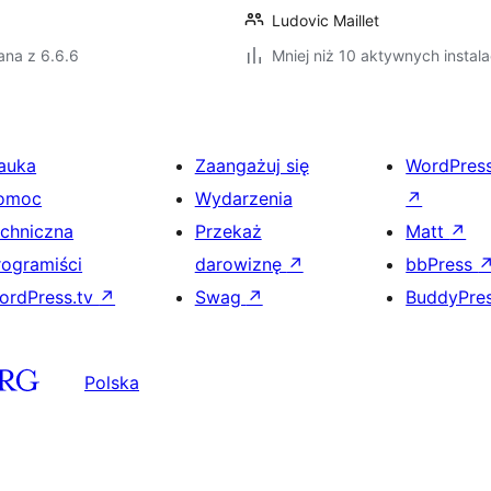
Ludovic Maillet
ana z 6.6.6
Mniej niż 10 aktywnych instala
auka
Zaangażuj się
WordPres
omoc
Wydarzenia
↗
echniczna
Przekaż
Matt
↗
rogramiści
darowiznę
↗
bbPress
ordPress.tv
↗
Swag
↗
BuddyPre
Polska