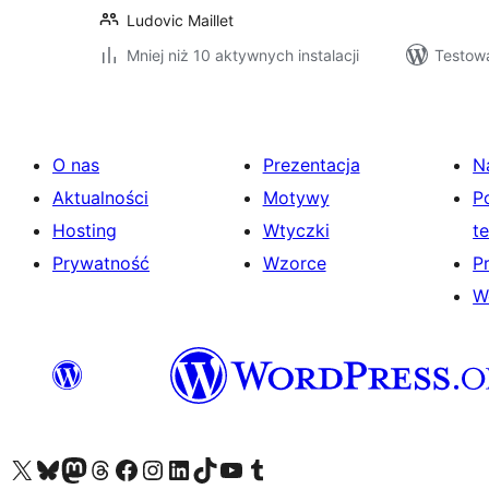
Ludovic Maillet
Mniej niż 10 aktywnych instalacji
Testow
O nas
Prezentacja
N
Aktualności
Motywy
P
Hosting
Wtyczki
t
Prywatność
Wzorce
P
W
Odwiedź nasze konto X (dawniej Twitter)
Odwiedź nasze konto Bluesky
Odwiedź nasze konto na Mastodoncie
Odwiedź naszego Threadsa
Odwiedź naszego Facebooka
Odwiedź nasze konto na Instagramie
Odwiedź nasze konto na LinkedIn
Odwiedź naszego TikToka
Odwiedź nasz kanał YouTube
Odwiedź naszego Tumblra