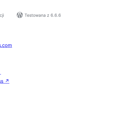
cji
Testowana z 6.6.6
s.com
↗
ss
↗