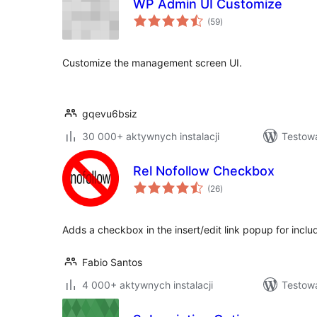
WP Admin UI Customize
wszystkich
(59
)
ocen
Customize the management screen UI.
gqevu6bsiz
30 000+ aktywnych instalacji
Testow
Rel Nofollow Checkbox
wszystkich
(26
)
ocen
Adds a checkbox in the insert/edit link popup for includ
Fabio Santos
4 000+ aktywnych instalacji
Testow