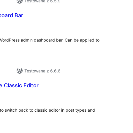
Testowana z 6.5.9
board Bar
szystkich
cen
 WordPress admin dashboard bar. Can be applied to
Testowana z 6.6.6
e Classic Editor
szystkich
cen
to switch back to classic editor in post types and