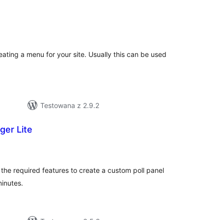
szystkich
cen
ating a menu for your site. Usually this can be used
Testowana z 2.9.2
ger Lite
szystkich
cen
 the required features to create a custom poll panel
minutes.