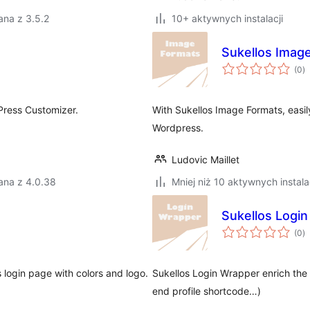
ana z 3.5.2
10+ aktywnych instalacji
Sukellos Imag
w
(0
)
o
Press Customizer.
With Sukellos Image Formats, eas
Wordpress.
Ludovic Maillet
ana z 4.0.38
Mniej niż 10 aktywnych instala
Sukellos Logi
w
(0
)
o
 login page with colors and logo.
Sukellos Login Wrapper enrich the W
end profile shortcode…)