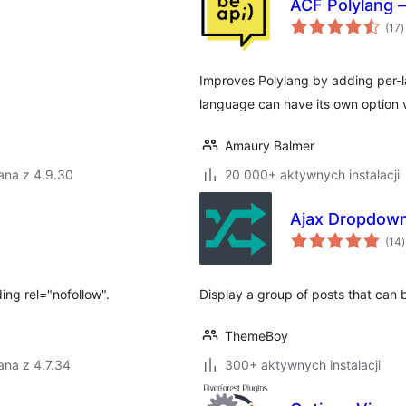
ACF Polylang 
w
(17
)
o
Improves Polylang by adding per
language can have its own option 
Amaury Balmer
ana z 4.9.30
20 000+ aktywnych instalacji
Ajax Dropdow
(14
)
ing rel="nofollow".
Display a group of posts that can
ThemeBoy
ana z 4.7.34
300+ aktywnych instalacji