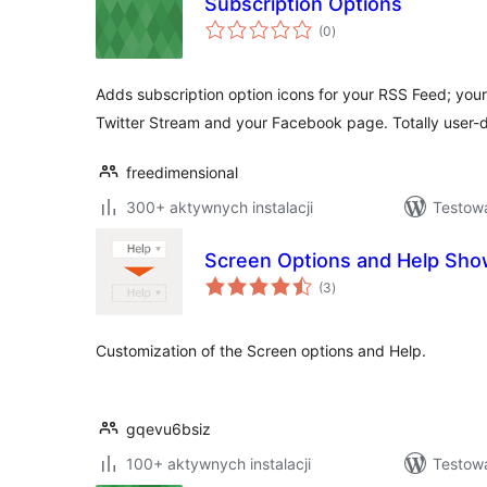
Subscription Options
wszystkich
(0
)
ocen
Adds subscription option icons for your RSS Feed; you
Twitter Stream and your Facebook page. Totally user-d
freedimensional
300+ aktywnych instalacji
Testow
Screen Options and Help Sh
wszystkich
(3
)
ocen
Customization of the Screen options and Help.
gqevu6bsiz
100+ aktywnych instalacji
Testow