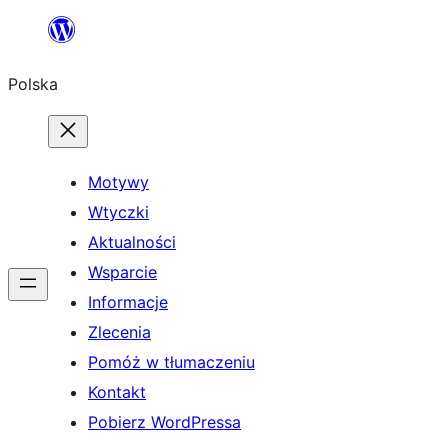
Przejdź
do
Polska
treści
Motywy
Wtyczki
Aktualności
Wsparcie
Informacje
Zlecenia
Pomóż w tłumaczeniu
Kontakt
Pobierz WordPressa