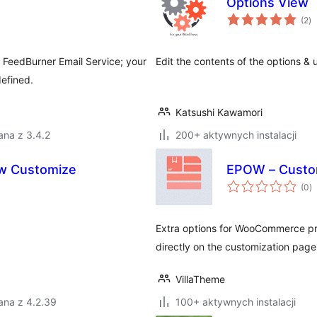
Options View
ws
(2
)
o
r FeedBurner Email Service; your
Edit the contents of the options & 
efined.
Katsushi Kawamori
ana z 3.4.2
200+ aktywnych instalacji
ow Customize
EPOW – Custo
w
(0
)
o
Extra options for WooCommerce pro
directly on the customization page
VillaTheme
ana z 4.2.39
100+ aktywnych instalacji