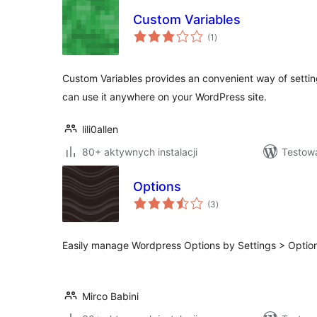
Custom Variables
wszystkich
(1
)
ocen
Custom Variables provides an convenient way of settin
can use it anywhere on your WordPress site.
lili0allen
80+ aktywnych instalacji
Testow
Options
wszystkich
(3
)
ocen
Easily manage Wordpress Options by Settings > Optio
Mirco Babini