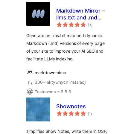
Markdown Mirror –
llms.txt and .md
wszystkich
always up to date
(3
)
ocen
Generate an llms.txt map and dynamic
Markdown (.md) versions of every page
of your site to improve your AI SEO and
facilitate LLMs indexing.
markdownmirror
300+ aktywnych instalacji
Testowana z 6.8.6
Shownotes
wszystkich
(1
)
ocen
simplifies Show Notes, write them in OSF,