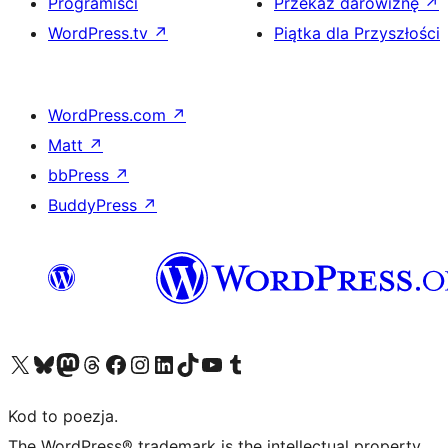
Programiści
Przekaż darowiznę
↗
WordPress.tv
↗
Piątka dla Przyszłości
WordPress.com
↗
Matt
↗
bbPress
↗
BuddyPress
↗
Odwiedź nasze konto X (dawniej Twitter)
Odwiedź nasze konto Bluesky
Odwiedź nasze konto na Mastodoncie
Odwiedź naszego Threadsa
Odwiedź naszego Facebooka
Odwiedź nasze konto na Instagramie
Odwiedź nasze konto na LinkedIn
Odwiedź naszego TikToka
Odwiedź nasz kanał YouTube
Odwiedź naszego Tumblra
Kod to poezja.
The WordPress® trademark is the intellectual property