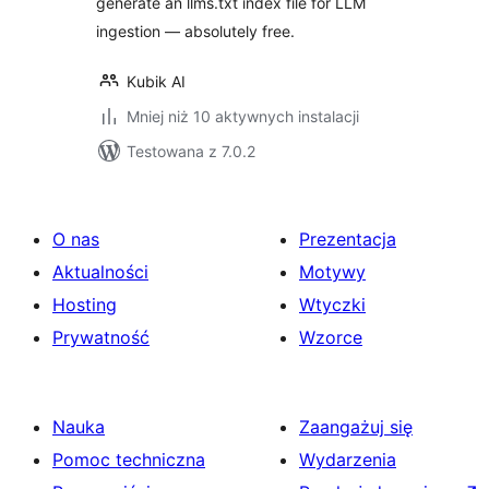
generate an llms.txt index file for LLM
ingestion — absolutely free.
Kubik AI
Mniej niż 10 aktywnych instalacji
Testowana z 7.0.2
O nas
Prezentacja
Aktualności
Motywy
Hosting
Wtyczki
Prywatność
Wzorce
Nauka
Zaangażuj się
Pomoc techniczna
Wydarzenia