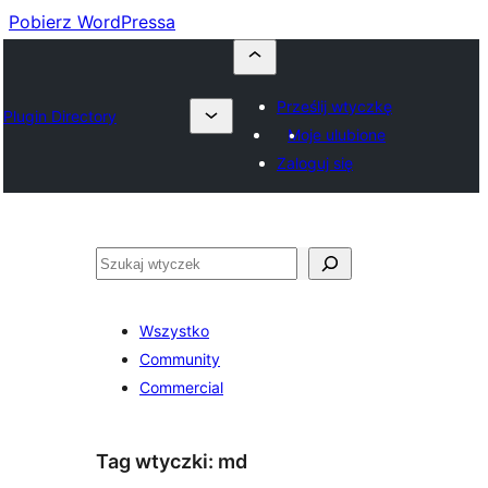
Pobierz WordPressa
Prześlij wtyczkę
Plugin Directory
Moje ulubione
Zaloguj się
Szukaj
Wszystko
Community
Commercial
Tag wtyczki:
md