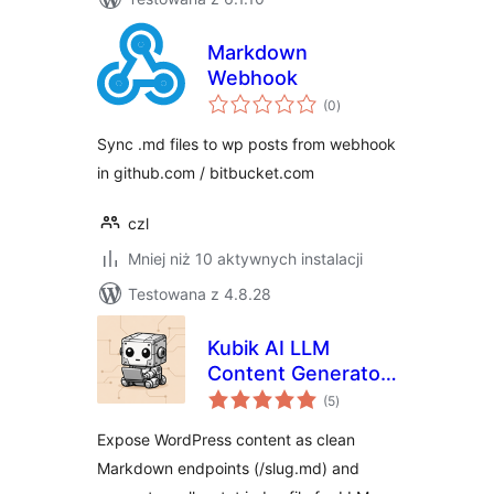
Markdown
Webhook
wszystkich
(0
)
ocen
Sync .md files to wp posts from webhook
in github.com / bitbucket.com
czl
Mniej niż 10 aktywnych instalacji
Testowana z 4.8.28
Kubik AI LLM
Content Generator
wszystkich
(.md & llms.txt)
(5
)
ocen
Expose WordPress content as clean
Markdown endpoints (/slug.md) and