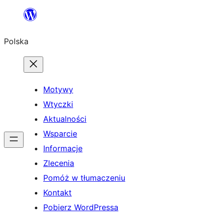
Przejdź
do
Polska
treści
Motywy
Wtyczki
Aktualności
Wsparcie
Informacje
Zlecenia
Pomóż w tłumaczeniu
Kontakt
Pobierz WordPressa