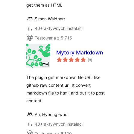
get them as HTML
Simon Waldherr
40+ aktywnych instalacji
Testowana z 5.7.15
Mytory Markdown
wszystkich
(8
)
ocen
The plugin get markdown file URL like
github raw content url. It convert
markdown file to html, and put it to post
content.
An, Hyeong-woo
40+ aktywnych instalacji
Testowana z 6.1.10