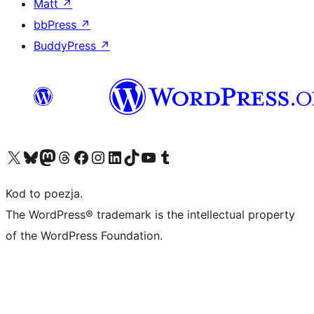
Matt
↗
bbPress
↗
BuddyPress
↗
Odwiedź nasze konto X (dawniej Twitter)
Odwiedź nasze konto Bluesky
Odwiedź nasze konto na Mastodoncie
Odwiedź naszego Threadsa
Odwiedź naszego Facebooka
Odwiedź nasze konto na Instagramie
Odwiedź nasze konto na LinkedIn
Odwiedź naszego TikToka
Odwiedź nasz kanał YouTube
Odwiedź naszego Tumblra
Kod to poezja.
The WordPress® trademark is the intellectual property
of the WordPress Foundation.