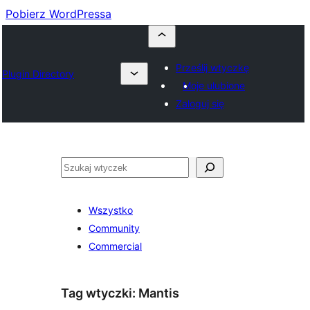
Pobierz WordPressa
Prześlij wtyczkę
Plugin Directory
Moje ulubione
Zaloguj się
Szukaj
Wszystko
Community
Commercial
Tag wtyczki:
Mantis