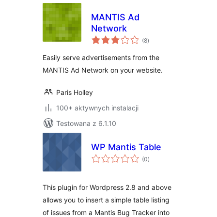
MANTIS Ad
Network
wszystkich
(8
)
ocen
Easily serve advertisements from the
MANTIS Ad Network on your website.
Paris Holley
100+ aktywnych instalacji
Testowana z 6.1.10
WP Mantis Table
wszystkich
(0
)
ocen
This plugin for Wordpress 2.8 and above
allows you to insert a simple table listing
of issues from a Mantis Bug Tracker into