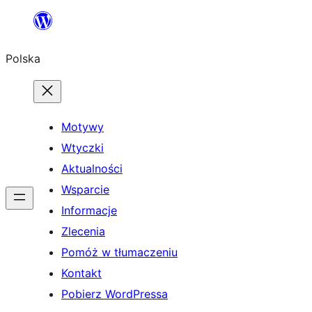
Przejdź
do
Polska
treści
Motywy
Wtyczki
Aktualności
Wsparcie
Informacje
Zlecenia
Pomóż w tłumaczeniu
Kontakt
Pobierz WordPressa