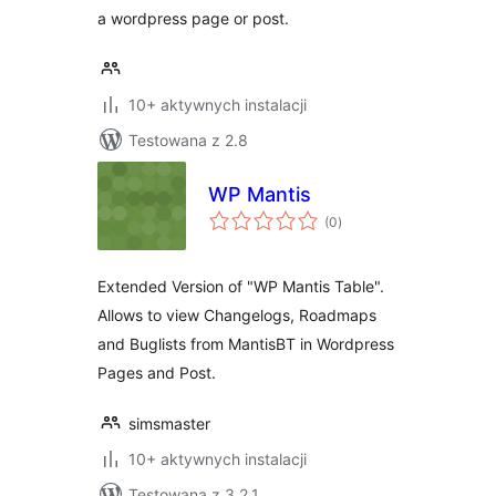
a wordpress page or post.
10+ aktywnych instalacji
Testowana z 2.8
WP Mantis
wszystkich
(0
)
ocen
Extended Version of "WP Mantis Table".
Allows to view Changelogs, Roadmaps
and Buglists from MantisBT in Wordpress
Pages and Post.
simsmaster
10+ aktywnych instalacji
Testowana z 3.2.1