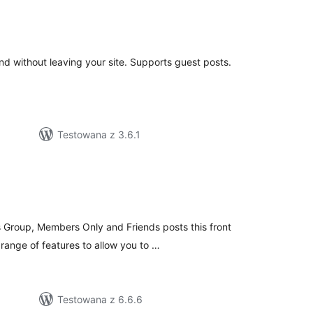
wszystkich
ocen
end without leaving your site. Supports guest posts.
Testowana z 3.6.1
zystkich
en
Group, Members Only and Friends posts this front
range of features to allow you to …
Testowana z 6.6.6