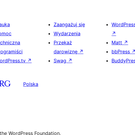
auka
Zaangażuj się
WordPres
omoc
Wydarzenia
↗
echniczna
Przekaż
Matt
↗
rogramiści
darowiznę
↗
bbPress
ordPress.tv
↗
Swag
↗
BuddyPre
Polska
 the WordPress Foundation.