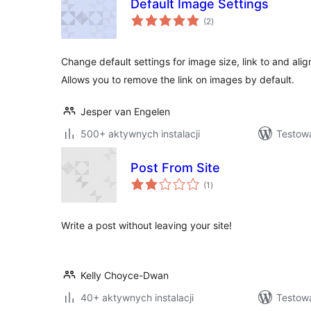
Default Image Settings
wszystkich
(2
)
ocen
Change default settings for image size, link to and alig
Allows you to remove the link on images by default.
Jesper van Engelen
500+ aktywnych instalacji
Testow
Post From Site
wszystkich
(1
)
ocen
Write a post without leaving your site!
Kelly Choyce-Dwan
40+ aktywnych instalacji
Testow