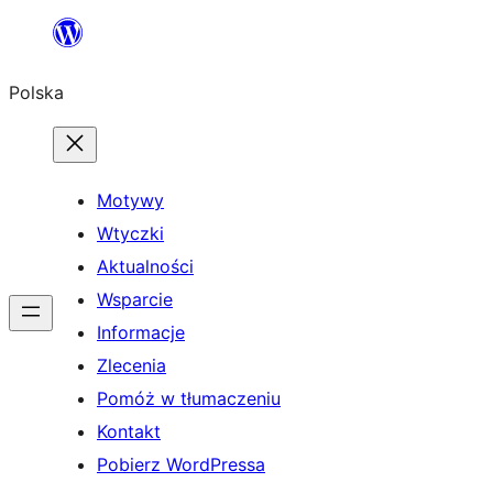
Przejdź
do
Polska
treści
Motywy
Wtyczki
Aktualności
Wsparcie
Informacje
Zlecenia
Pomóż w tłumaczeniu
Kontakt
Pobierz WordPressa