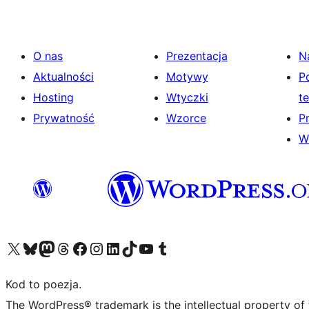
O nas
Prezentacja
N
Aktualności
Motywy
P
Hosting
Wtyczki
t
Prywatność
Wzorce
P
W
Odwiedź nasze konto X (dawniej Twitter)
Odwiedź nasze konto Bluesky
Odwiedź nasze konto na Mastodoncie
Odwiedź naszego Threadsa
Odwiedź naszego Facebooka
Odwiedź nasze konto na Instagramie
Odwiedź nasze konto na LinkedIn
Odwiedź naszego TikToka
Odwiedź nasz kanał YouTube
Odwiedź naszego Tumblra
Kod to poezja.
The WordPress® trademark is the intellectual property of