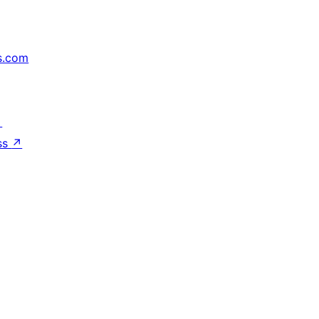
s.com
↗
ss
↗