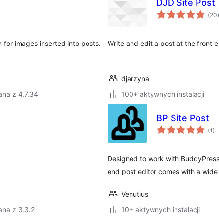
DJD Site Post
(20
)
n for images inserted into posts.
Write and edit a post at the front 
djarzyna
ana z 4.7.34
100+ aktywnych instalacji
BP Site Post
ws
(1
)
oc
Designed to work with BuddyPress 
end post editor comes with a wide 
Venutius
ana z 3.3.2
10+ aktywnych instalacji