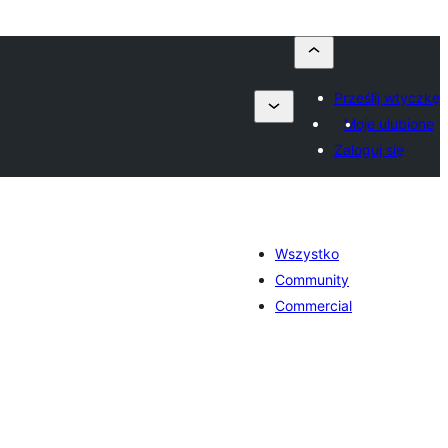
Prześlij wtyczkę
Moje ulubione
Zaloguj się
Wszystko
Community
Commercial