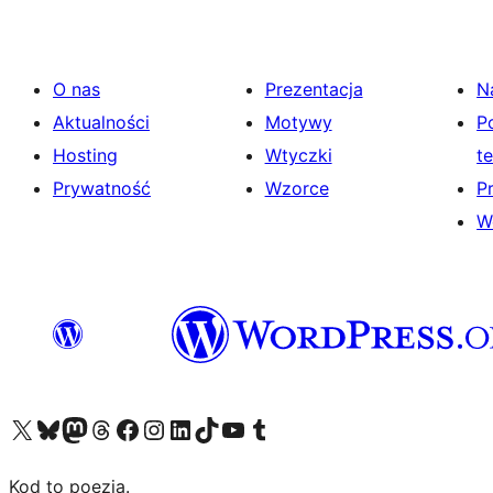
O nas
Prezentacja
N
Aktualności
Motywy
P
Hosting
Wtyczki
t
Prywatność
Wzorce
P
W
Odwiedź nasze konto X (dawniej Twitter)
Odwiedź nasze konto Bluesky
Odwiedź nasze konto na Mastodoncie
Odwiedź naszego Threadsa
Odwiedź naszego Facebooka
Odwiedź nasze konto na Instagramie
Odwiedź nasze konto na LinkedIn
Odwiedź naszego TikToka
Odwiedź nasz kanał YouTube
Odwiedź naszego Tumblra
Kod to poezja.