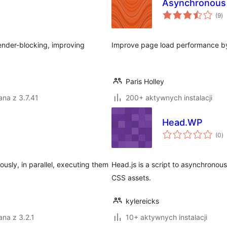
Asynchronous 
ws
(9
)
o
ender-blocking, improving
Improve page load performance by 
Paris Holley
na z 3.7.41
200+ aktywnych instalacji
Head.WP
w
(0
)
o
sly, in parallel, executing them
Head.js is a script to asynchrono
CSS assets.
kylereicks
na z 3.2.1
10+ aktywnych instalacji