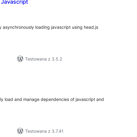
Javascript
zystkich
cen
asynchronously loading javascript using head.js
Testowana z 3.5.2
szystkich
cen
usly load and manage dependencies of javascript and
Testowana z 3.7.41