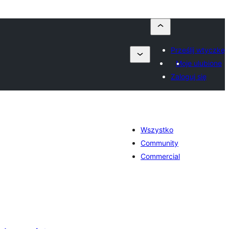
Prześlij wtyczkę
Moje ulubione
Zaloguj się
Wszystko
Community
Commercial