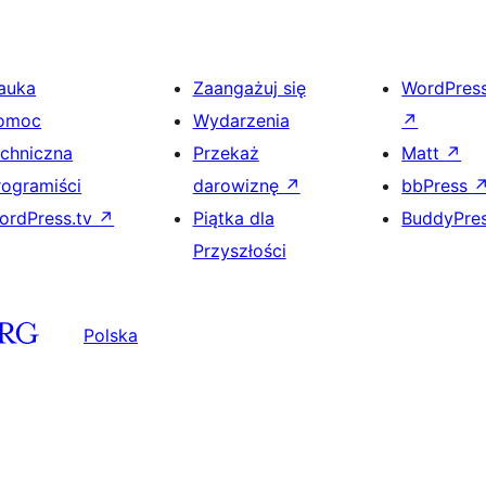
auka
Zaangażuj się
WordPres
omoc
Wydarzenia
↗
echniczna
Przekaż
Matt
↗
rogramiści
darowiznę
↗
bbPress
ordPress.tv
↗
Piątka dla
BuddyPre
Przyszłości
Polska