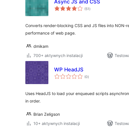
Async JS and CSS
wszystkich
(51
)
ocen
Converts render-blocking CSS and JS files into NON-r
performance of web page.
dmikam
700+ aktywnych instalacji
Testowa
WP HeadJS
wszystkich
(0
)
ocen
Uses HeadJS to load your enqueued scripts asynchronou
in order.
Brian Zeligson
10+ aktywnych instalacji
Testowa