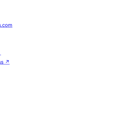
s.com
↗
ss
↗