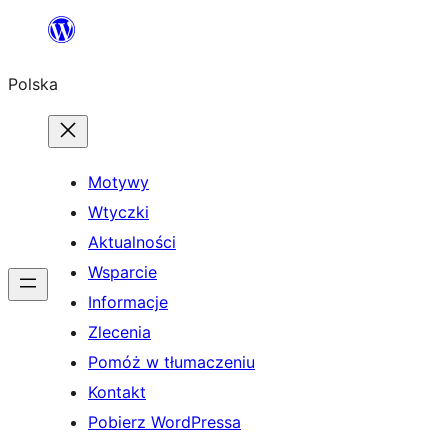
Przejdź
do
Polska
treści
Motywy
Wtyczki
Aktualności
Wsparcie
Informacje
Zlecenia
Pomóż w tłumaczeniu
Kontakt
Pobierz WordPressa