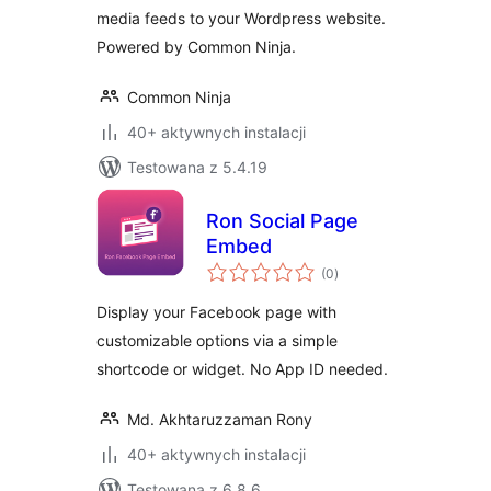
media feeds to your Wordpress website.
Powered by Common Ninja.
Common Ninja
40+ aktywnych instalacji
Testowana z 5.4.19
Ron Social Page
Embed
wszystkich
(0
)
ocen
Display your Facebook page with
customizable options via a simple
shortcode or widget. No App ID needed.
Md. Akhtaruzzaman Rony
40+ aktywnych instalacji
Testowana z 6.8.6