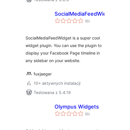
SocialMediaFeedWidget
wszystkich
(0
)
ocen
SocialMediaFeedWidget is a super cool
widget plugin. You can use the plugin to
display your Facebook Page timeline in
any sidebar on your website.
fuxjaeger
10+ aktywnych instalacji
Testowana z 5.4.19
Olympus Widgets
wszystkich
(0
)
ocen