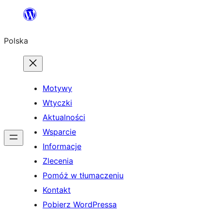
Przejdź
do
Polska
treści
Motywy
Wtyczki
Aktualności
Wsparcie
Informacje
Zlecenia
Pomóż w tłumaczeniu
Kontakt
Pobierz WordPressa