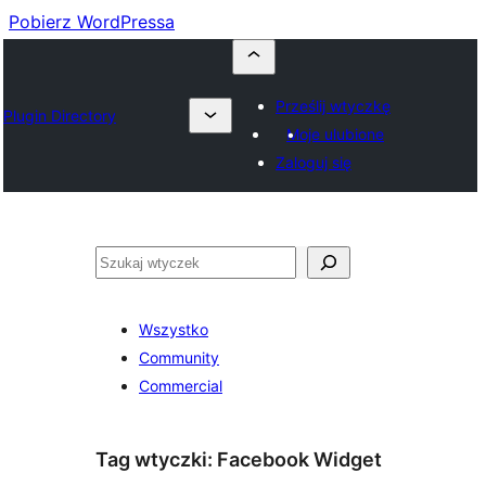
Pobierz WordPressa
Prześlij wtyczkę
Plugin Directory
Moje ulubione
Zaloguj się
Szukaj
Wszystko
Community
Commercial
Tag wtyczki:
Facebook Widget