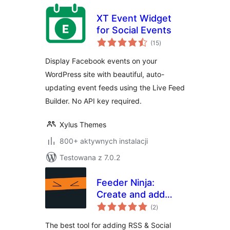
XT Event Widget
for Social Events
wszystkich
(15
)
ocen
Display Facebook events on your
WordPress site with beautiful, auto-
updating event feeds using the Live Feed
Builder. No API key required.
Xylus Themes
800+ aktywnych instalacji
Testowana z 7.0.2
Feeder Ninja:
Create and add
wszystkich
RSS & Social feeds
(2
)
ocen
to your website on-
The best tool for adding RSS & Social
the-fly