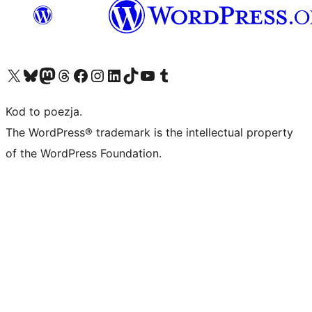
Odwiedź nasze konto X (dawniej Twitter)
Odwiedź nasze konto Bluesky
Odwiedź nasze konto na Mastodoncie
Odwiedź naszego Threadsa
Odwiedź naszego Facebooka
Odwiedź nasze konto na Instagramie
Odwiedź nasze konto na LinkedIn
Odwiedź naszego TikToka
Odwiedź nasz kanał YouTube
Odwiedź naszego Tumblra
Kod to poezja.
The WordPress® trademark is the intellectual property
of the WordPress Foundation.