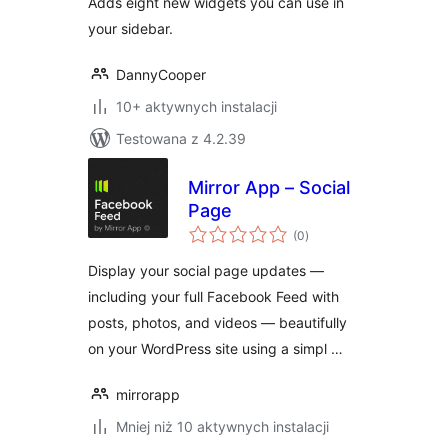
Adds eight new widgets you can use in
your sidebar.
DannyCooper
10+ aktywnych instalacji
Testowana z 4.2.39
Mirror App – Social
Page
wszystkich
(0
)
ocen
Display your social page updates —
including your full Facebook Feed with
posts, photos, and videos — beautifully
on your WordPress site using a simpl …
mirrorapp
Mniej niż 10 aktywnych instalacji