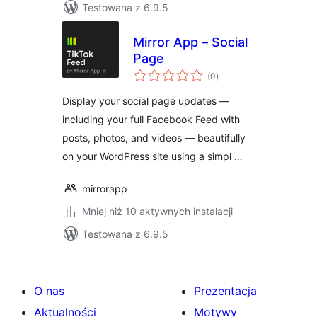
Testowana z 6.9.5
Mirror App – Social
Page
wszystkich
(0
)
ocen
Display your social page updates —
including your full Facebook Feed with
posts, photos, and videos — beautifully
on your WordPress site using a simpl …
mirrorapp
Mniej niż 10 aktywnych instalacji
Testowana z 6.9.5
O nas
Prezentacja
Aktualności
Motywy