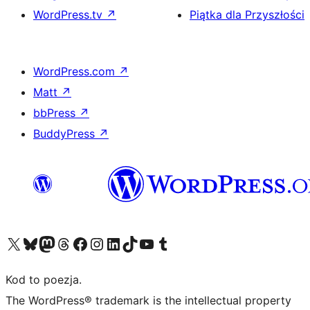
WordPress.tv
↗
Piątka dla Przyszłości
WordPress.com
↗
Matt
↗
bbPress
↗
BuddyPress
↗
Odwiedź nasze konto X (dawniej Twitter)
Odwiedź nasze konto Bluesky
Odwiedź nasze konto na Mastodoncie
Odwiedź naszego Threadsa
Odwiedź naszego Facebooka
Odwiedź nasze konto na Instagramie
Odwiedź nasze konto na LinkedIn
Odwiedź naszego TikToka
Odwiedź nasz kanał YouTube
Odwiedź naszego Tumblra
Kod to poezja.
The WordPress® trademark is the intellectual property