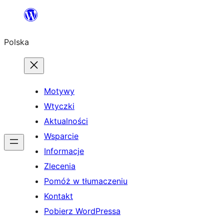
Przejdź
do
Polska
treści
Motywy
Wtyczki
Aktualności
Wsparcie
Informacje
Zlecenia
Pomóż w tłumaczeniu
Kontakt
Pobierz WordPressa