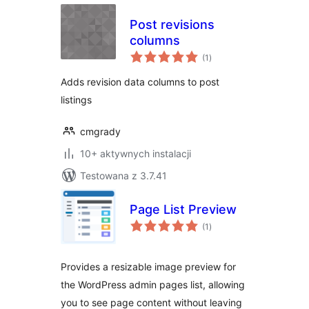
Post revisions
columns
wszystkich
(1
)
ocen
Adds revision data columns to post
listings
cmgrady
10+ aktywnych instalacji
Testowana z 3.7.41
Page List Preview
wszystkich
(1
)
ocen
Provides a resizable image preview for
the WordPress admin pages list, allowing
you to see page content without leaving