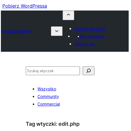
Pobierz WordPressa
Prześlij wtyczkę
Plugin Directory
Moje ulubione
Zaloguj się
Szukaj
Wszystko
Community
Commercial
Tag wtyczki:
edit.php