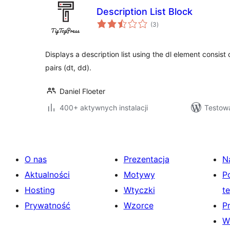
Description List Block
wszystkich
(3
)
ocen
Displays a description list using the dl element consist 
pairs (dt, dd).
Daniel Floeter
400+ aktywnych instalacji
Testowa
O nas
Prezentacja
N
Aktualności
Motywy
P
Hosting
Wtyczki
t
Prywatność
Wzorce
P
W