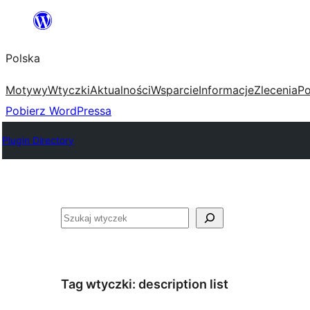
Przejdź
do
Polska
treści
Motywy
Wtyczki
Aktualności
Wsparcie
Informacje
Zlecenia
Po
Pobierz WordPressa
Plugin Directory
Szukaj
Tag wtyczki:
description list