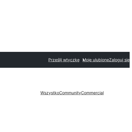
Prześlij wtyczkę
Moje ulubione
Zaloguj się
Wszystko
Community
Commercial