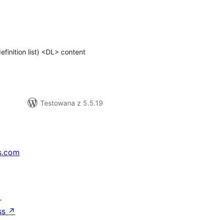
szystkich
cen
definition list) <DL> content
Testowana z 5.5.19
s.com
↗
ss
↗