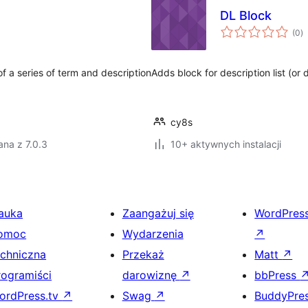
DL Block
w
(0
)
o
of a series of term and description
Adds block for description list (or 
cy8s
na z 7.0.3
10+ aktywnych instalacji
auka
Zaangażuj się
WordPres
omoc
Wydarzenia
↗
echniczna
Przekaż
Matt
↗
rogramiści
darowiznę
↗
bbPress
ordPress.tv
↗
Swag
↗
BuddyPre