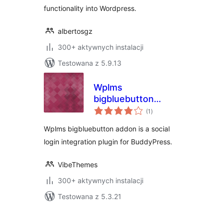
functionality into Wordpress.
albertosgz
300+ aktywnych instalacji
Testowana z 5.9.13
Wplms
bigbluebutton
wszystkich
addon
(1
)
ocen
Wplms bigbluebutton addon is a social
login integration plugin for BuddyPress.
VibeThemes
300+ aktywnych instalacji
Testowana z 5.3.21