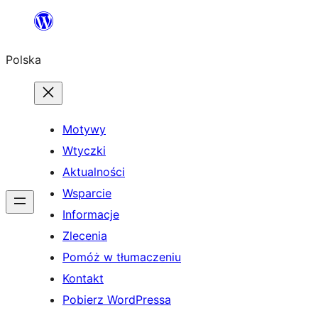
Przejdź
do
Polska
treści
Motywy
Wtyczki
Aktualności
Wsparcie
Informacje
Zlecenia
Pomóż w tłumaczeniu
Kontakt
Pobierz WordPressa