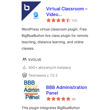
Virtual Classroom –
Video
wszystkich
Conferencing &
(10
)
ocen
Online Meeting
WordPress virtual classroom plugin. Free
with BigBlueButton
BigBlueButton live class plugin for remote
teaching, distance learning, and online
classes.
EVOLVE
400+ aktywnych instalacji
Testowana z 7.0.2
BBB Administration
Panel
wszystkich
(6
)
ocen
This plugin integrates BigBlueButton