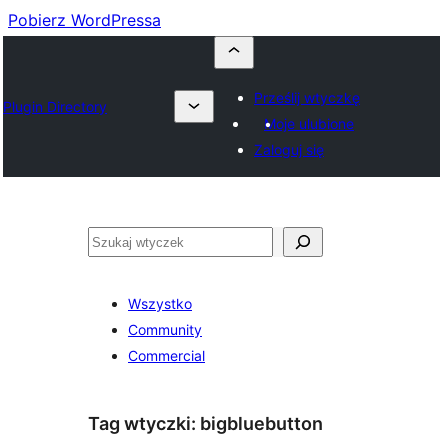
Pobierz WordPressa
Prześlij wtyczkę
Plugin Directory
Moje ulubione
Zaloguj się
Szukaj
Wszystko
Community
Commercial
Tag wtyczki:
bigbluebutton