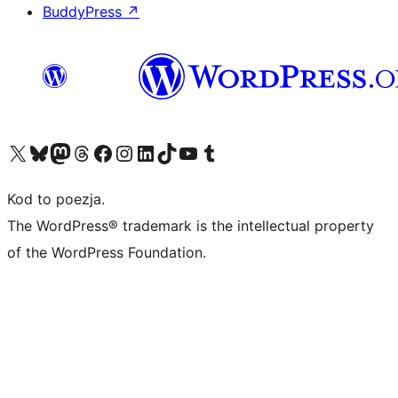
BuddyPress
↗
Odwiedź nasze konto X (dawniej Twitter)
Odwiedź nasze konto Bluesky
Odwiedź nasze konto na Mastodoncie
Odwiedź naszego Threadsa
Odwiedź naszego Facebooka
Odwiedź nasze konto na Instagramie
Odwiedź nasze konto na LinkedIn
Odwiedź naszego TikToka
Odwiedź nasz kanał YouTube
Odwiedź naszego Tumblra
Kod to poezja.
The WordPress® trademark is the intellectual property
of the WordPress Foundation.