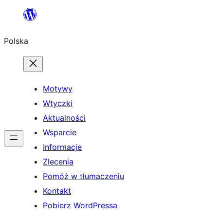
Przejdź
do
Polska
treści
Motywy
Wtyczki
Aktualności
Wsparcie
Informacje
Zlecenia
Pomóż w tłumaczeniu
Kontakt
Pobierz WordPressa