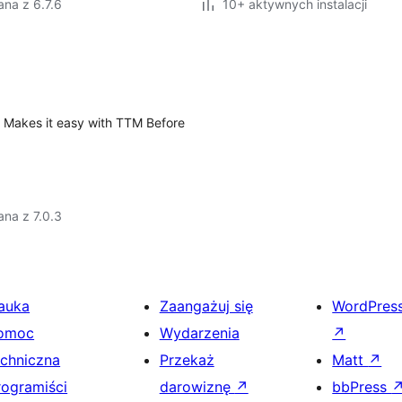
na z 6.7.6
10+ aktywnych instalacji
? Makes it easy with TTM Before
na z 7.0.3
auka
Zaangażuj się
WordPres
omoc
Wydarzenia
↗
echniczna
Przekaż
Matt
↗
rogramiści
darowiznę
↗
bbPress