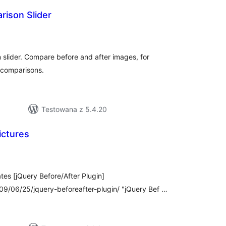
ison Slider
zystkich
en
slider. Compare before and after images, for
 comparisons.
Testowana z 5.4.20
ictures
szystkich
cen
ates [jQuery Before/After Plugin]
/06/25/jquery-beforeafter-plugin/ "jQuery Bef …