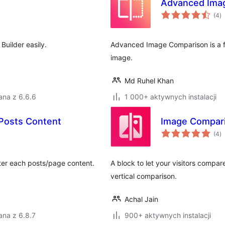
Advanced Imag
w
(4
)
o
Builder easily.
Advanced Image Comparison is a f
image.
Md Ruhel Khan
ana z 6.6.6
1 000+ aktywnych instalacji
 Posts Content
Image Compari
w
(4
)
o
fter each posts/page content.
A block to let your visitors compar
vertical comparison.
Achal Jain
ana z 6.8.7
900+ aktywnych instalacji