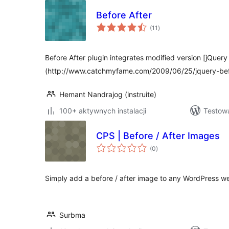
Before After
wszystkich
(11
)
ocen
Before After plugin integrates modified version [jQuery
(http://www.catchmyfame.com/2009/06/25/jquery-befo
Hemant Nandrajog (instruite)
100+ aktywnych instalacji
Testow
CPS | Before / After Images
wszystkich
(0
)
ocen
Simply add a before / after image to any WordPress we
Surbma