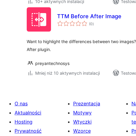
10+ aktywnych instalacji
Testowa
TTM Before After Image
wszystkich
(0
)
ocen
Want to highlight the differences between two images
After plugin.
preyantechnosys
Mniej niż 10 aktywnych instalacji
Testowa
O nas
Prezentacja
N
Aktualności
Motywy
P
Hosting
Wtyczki
t
Prywatność
Wzorce
P