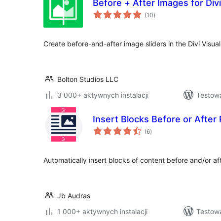
Before + After Images for Divi
wszystkich
(10
)
ocen
Create before-and-after image sliders in the Divi Visual 
Bolton Studios LLC
3 000+ aktywnych instalacji
Testow
Insert Blocks Before or After
wszystkich
(6
)
ocen
Automatically insert blocks of content before and/or a
Jb Audras
1 000+ aktywnych instalacji
Testow