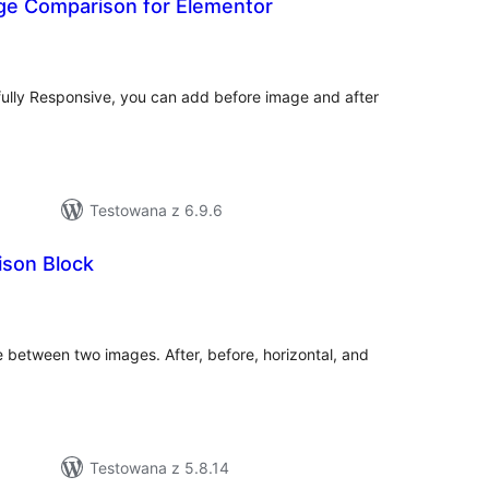
e Comparison for Elementor
szystkich
cen
ully Responsive, you can add before image and after
Testowana z 6.9.6
son Block
szystkich
cen
e between two images. After, before, horizontal, and
Testowana z 5.8.14