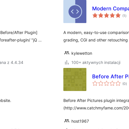
Modern Compar
ws
(1
)
oc
 Before/After Plugin]
A modern, easy-to-use comparison 
reafter-plugin/ "jQ …
grading, CGI and other retouching
kylewetton
ana z 4.4.34
100+ aktywnych instalacji
Before After P
w
(0
)
o
bsite.
Before After Pictures plugin integr
(http://www.catchmyfame.com/2009
host1967