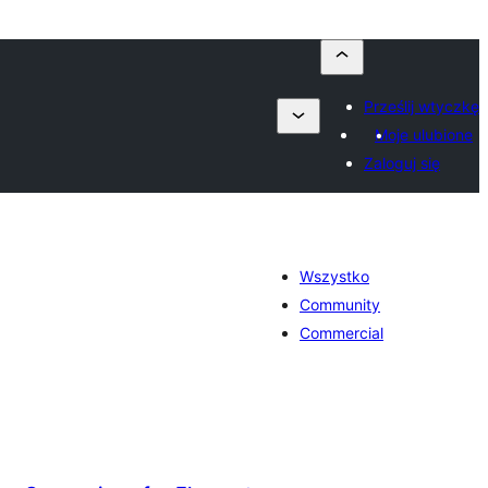
Prześlij wtyczkę
Moje ulubione
Zaloguj się
Wszystko
Community
Commercial