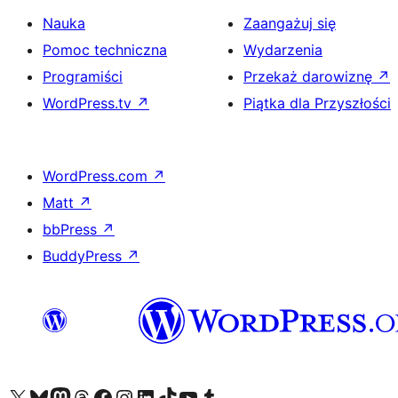
Nauka
Zaangażuj się
Pomoc techniczna
Wydarzenia
Programiści
Przekaż darowiznę
↗
WordPress.tv
↗
Piątka dla Przyszłości
WordPress.com
↗
Matt
↗
bbPress
↗
BuddyPress
↗
Odwiedź nasze konto X (dawniej Twitter)
Odwiedź nasze konto Bluesky
Odwiedź nasze konto na Mastodoncie
Odwiedź naszego Threadsa
Odwiedź naszego Facebooka
Odwiedź nasze konto na Instagramie
Odwiedź nasze konto na LinkedIn
Odwiedź naszego TikToka
Odwiedź nasz kanał YouTube
Odwiedź naszego Tumblra