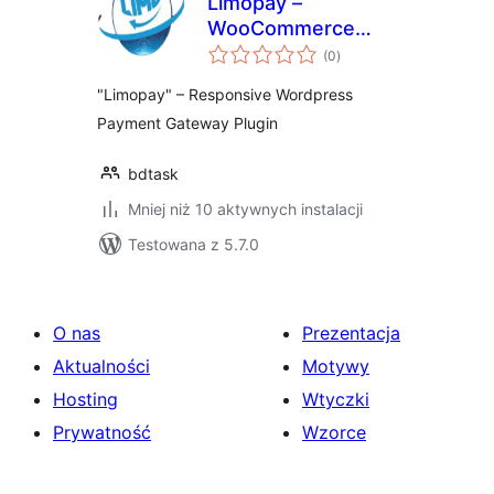
Limopay –
WooCommerce
wszystkich
Payment Gateway
(0
)
ocen
"Limopay" – Responsive Wordpress
Payment Gateway Plugin
bdtask
Mniej niż 10 aktywnych instalacji
Testowana z 5.7.0
O nas
Prezentacja
Aktualności
Motywy
Hosting
Wtyczki
Prywatność
Wzorce