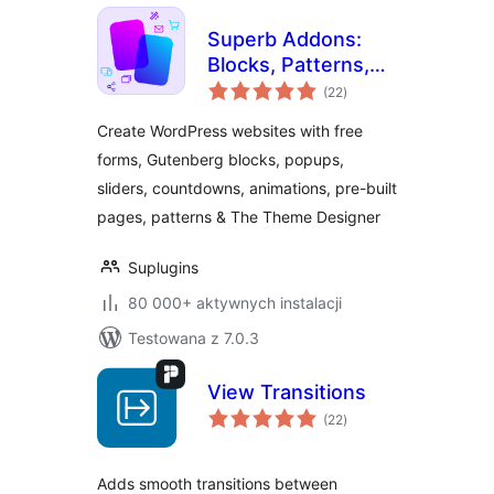
Superb Addons:
Blocks, Patterns,
wszystkich
Pre-built Pages,
(22
)
ocen
Sliders, Popups,
Create WordPress websites with free
Free Forms,
forms, Gutenberg blocks, popups,
Animations & More
sliders, countdowns, animations, pre-built
pages, patterns & The Theme Designer
Suplugins
80 000+ aktywnych instalacji
Testowana z 7.0.3
View Transitions
wszystkich
(22
)
ocen
Adds smooth transitions between