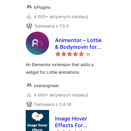
bPlugins
4 000+ aktywnych instalacji
Testowana z 7.0.3
Animentor – Lottie
& Bodymovin for
wszystkich
Elementor
(8
)
ocen
An Elementor extension that adds a
widget for Lottie animations.
overengineer
4 000+ aktywnych instalacji
Testowana z 5.6.18
Image Hover
Effects For
wszystkich