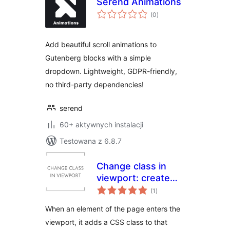
Serend Animations
wszystkich
(0
)
ocen
Add beautiful scroll animations to
Gutenberg blocks with a simple
dropdown. Lightweight, GDPR-friendly,
no third-party dependencies!
serend
60+ aktywnych instalacji
Testowana z 6.8.7
Change class in
viewport: create
wszystkich
animations with
(1
)
ocen
pure CSS
When an element of the page enters the
viewport, it adds a CSS class to that