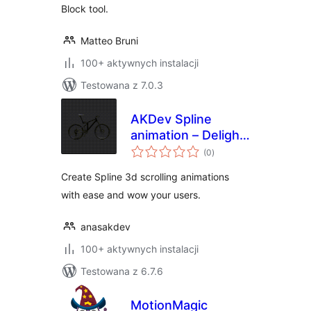
Block tool.
Matteo Bruni
100+ aktywnych instalacji
Testowana z 7.0.3
AKDev Spline
animation – Delight
wszystkich
your users
(0
)
ocen
experience with 3d
Create Spline 3d scrolling animations
scroll animations.
with ease and wow your users.
anasakdev
100+ aktywnych instalacji
Testowana z 6.7.6
MotionMagic