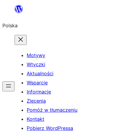
Przejdź
do
Polska
treści
Motywy
Wtyczki
Aktualności
Wsparcie
Informacje
Zlecenia
Pomóż w tłumaczeniu
Kontakt
Pobierz WordPressa