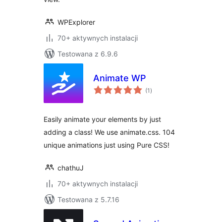
WPExplorer
70+ aktywnych instalacji
Testowana z 6.9.6
Animate WP
wszystkich
(1
)
ocen
Easily animate your elements by just
adding a class! We use animate.css. 104
unique animations just using Pure CSS!
chathuJ
70+ aktywnych instalacji
Testowana z 5.7.16