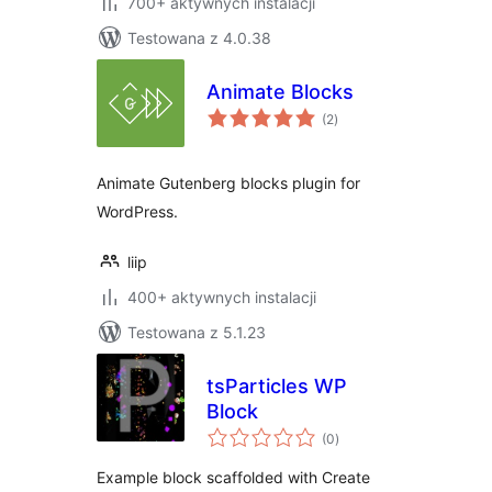
700+ aktywnych instalacji
Testowana z 4.0.38
Animate Blocks
wszystkich
(2
)
ocen
Animate Gutenberg blocks plugin for
WordPress.
liip
400+ aktywnych instalacji
Testowana z 5.1.23
tsParticles WP
Block
wszystkich
(0
)
ocen
Example block scaffolded with Create