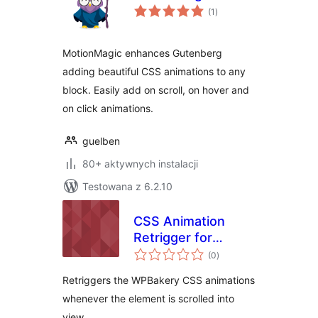
wszystkich
(1
)
ocen
MotionMagic enhances Gutenberg
adding beautiful CSS animations to any
block. Easily add on scroll, on hover and
on click animations.
guelben
80+ aktywnych instalacji
Testowana z 6.2.10
CSS Animation
Retrigger for
wszystkich
WPBakery
(0
)
ocen
Retriggers the WPBakery CSS animations
whenever the element is scrolled into
view.