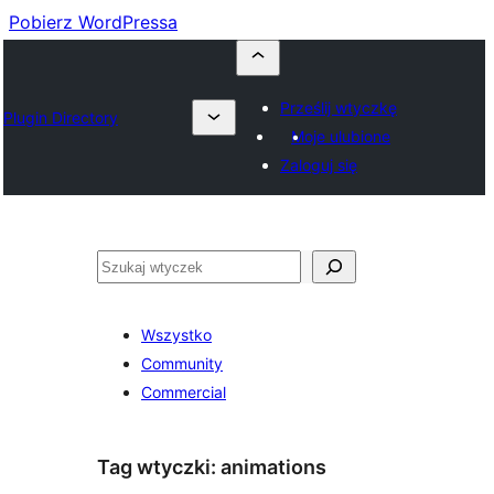
Pobierz WordPressa
Prześlij wtyczkę
Plugin Directory
Moje ulubione
Zaloguj się
Szukaj
Wszystko
Community
Commercial
Tag wtyczki:
animations