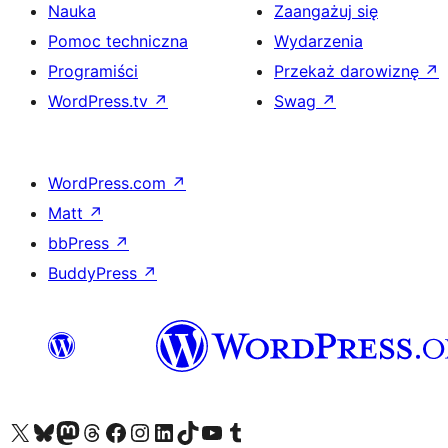
Nauka
Zaangażuj się
Pomoc techniczna
Wydarzenia
Programiści
Przekaż darowiznę
↗
WordPress.tv
↗
Swag
↗
WordPress.com
↗
Matt
↗
bbPress
↗
BuddyPress
↗
Odwiedź nasze konto X (dawniej Twitter)
Odwiedź nasze konto Bluesky
Odwiedź nasze konto na Mastodoncie
Odwiedź naszego Threadsa
Odwiedź naszego Facebooka
Odwiedź nasze konto na Instagramie
Odwiedź nasze konto na LinkedIn
Odwiedź naszego TikToka
Odwiedź nasz kanał YouTube
Odwiedź naszego Tumblra