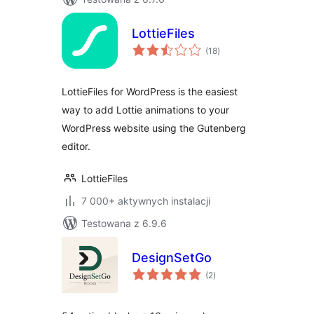
LottieFiles
wszystkich
(18
)
ocen
LottieFiles for WordPress is the easiest
way to add Lottie animations to your
WordPress website using the Gutenberg
editor.
LottieFiles
7 000+ aktywnych instalacji
Testowana z 6.9.6
DesignSetGo
wszystkich
(2
)
ocen