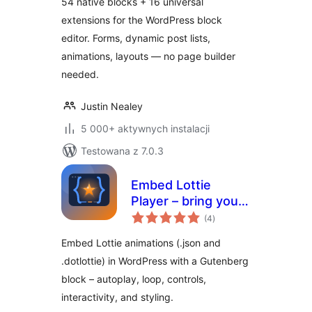
54 native blocks + 16 universal
extensions for the WordPress block
editor. Forms, dynamic post lists,
animations, layouts — no page builder
needed.
Justin Nealey
5 000+ aktywnych instalacji
Testowana z 7.0.3
Embed Lottie
Player – bring your
wszystkich
pages to life with
(4
)
ocen
animation
Embed Lottie animations (.json and
.dotlottie) in WordPress with a Gutenberg
block – autoplay, loop, controls,
interactivity, and styling.