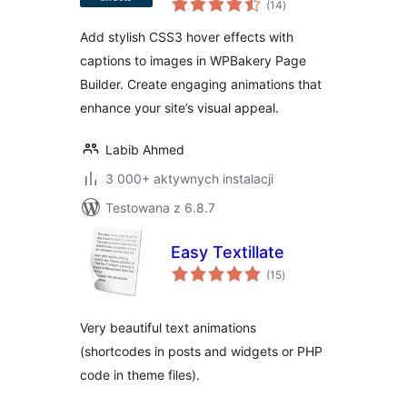
WPBakery Page
(14
)
ocen
Builder
Add stylish CSS3 hover effects with
captions to images in WPBakery Page
Builder. Create engaging animations that
enhance your site’s visual appeal.
Labib Ahmed
3 000+ aktywnych instalacji
Testowana z 6.8.7
Easy Textillate
wszystkich
(15
)
ocen
Very beautiful text animations
(shortcodes in posts and widgets or PHP
code in theme files).