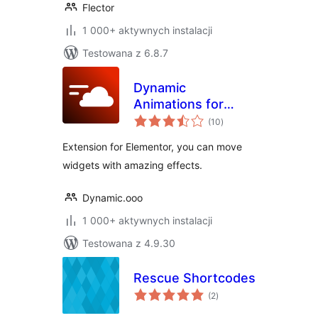
Flector
1 000+ aktywnych instalacji
Testowana z 6.8.7
Dynamic
Animations for
wszystkich
Elementor
(10
)
ocen
Extension for Elementor, you can move
widgets with amazing effects.
Dynamic.ooo
1 000+ aktywnych instalacji
Testowana z 4.9.30
Rescue Shortcodes
wszystkich
(2
)
ocen