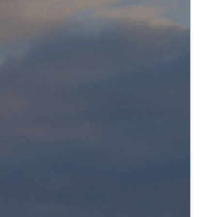
Wersja
1.2.7
Ostatnia aktualizacja
2026-07-16
Aktywne instalacje
3 000+
Wersja WordPress
6.6
Wersja PHP
7.4
Strona główna motywu