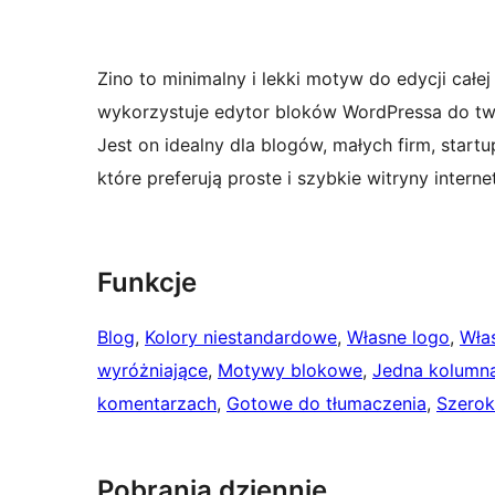
Zino to minimalny i lekki motyw do edycji ca
wykorzystuje edytor bloków WordPressa do tw
Jest on idealny dla blogów, małych firm, start
które preferują proste i szybkie witryny intern
Funkcje
Blog
, 
Kolory niestandardowe
, 
Własne logo
, 
Wła
wyróżniające
, 
Motywy blokowe
, 
Jedna kolumn
komentarzach
, 
Gotowe do tłumaczenia
, 
Szerok
Pobrania dziennie