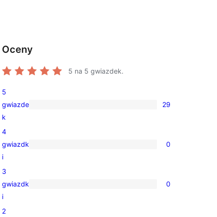
Oceny
5
na 5 gwiazdek.
5
gwiazde
29
29
k
recenzji
4
5-
gwiazdk
0
gwiazdkowych
0
i
recenzji
3
4-
gwiazdk
0
gwiazdkowych
0
i
recenzji
2
3-