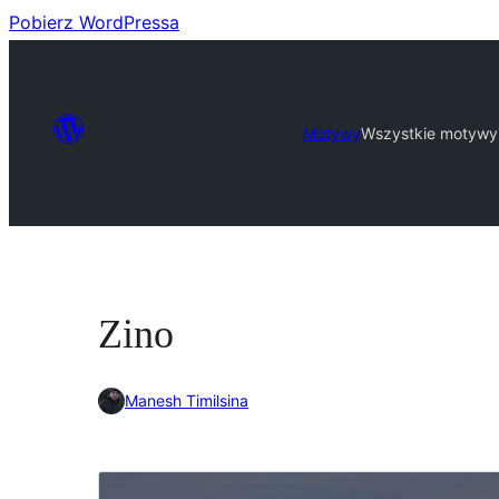
Pobierz WordPressa
Motywy
Wszystkie motywy
Zino
Manesh Timilsina