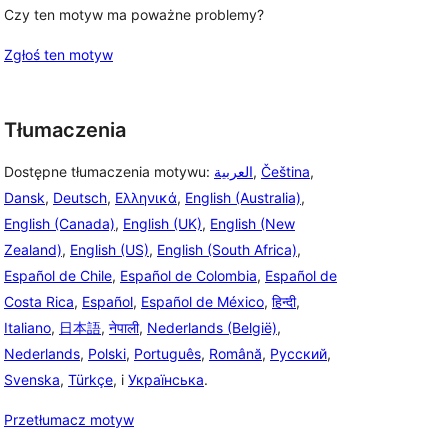
Czy ten motyw ma poważne problemy?
Zgłoś ten motyw
Tłumaczenia
Dostępne tłumaczenia motywu:
العربية
,
Čeština
,
Dansk
,
Deutsch
,
Ελληνικά
,
English (Australia)
,
English (Canada)
,
English (UK)
,
English (New
Zealand)
,
English (US)
,
English (South Africa)
,
Español de Chile
,
Español de Colombia
,
Español de
Costa Rica
,
Español
,
Español de México
,
हिन्दी
,
Italiano
,
日本語
,
नेपाली
,
Nederlands (België)
,
Nederlands
,
Polski
,
Português
,
Română
,
Русский
,
Svenska
,
Türkçe
, i
Українська
.
Przetłumacz motyw