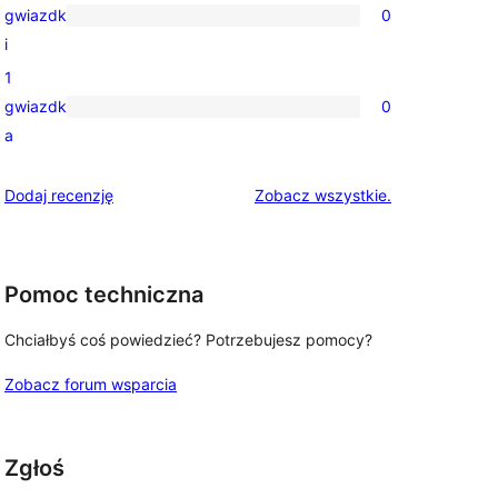
gwiazdk
0
gwiazdkowych
0
i
recenzji
1
2-
gwiazdk
0
gwiazdkowych
0
a
recenzji
1-
recenzje
Dodaj recenzję
Zobacz wszystkie
.
gwiazdkowych
Pomoc techniczna
Chciałbyś coś powiedzieć? Potrzebujesz pomocy?
Zobacz forum wsparcia
Zgłoś