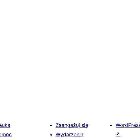
auka
Zaangażuj się
WordPres
omoc
Wydarzenia
↗