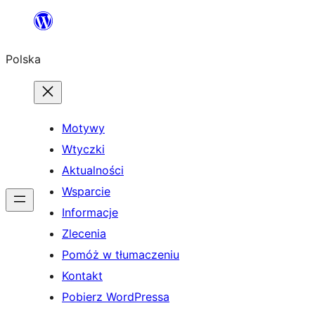
Przejdź
do
Polska
treści
Motywy
Wtyczki
Aktualności
Wsparcie
Informacje
Zlecenia
Pomóż w tłumaczeniu
Kontakt
Pobierz WordPressa