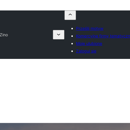
Prześlij motyw
Zino
Komercyjne firmy tematycz
Moje ulubione
Zaloguj się