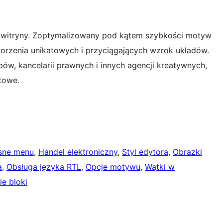
łej witryny. Zoptymalizowany pod kątem szybkości motyw
orzenia unikatowych i przyciągających wzrok układów.
upów, kancelarii prawnych i innych agencji kreatywnych,
etowe.
sne menu
, 
Handel elektroniczny
, 
Styl edytora
, 
Obrazki
a
, 
Obsługa języka RTL
, 
Opcje motywu
, 
Wątki w
ie bloki