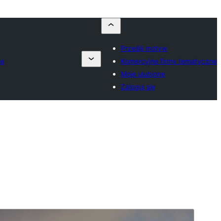
Prześlij motyw
ne
Komercyjne firmy tematyczne
Moje ulubione
Zaloguj się
Podgląd
Pobierz