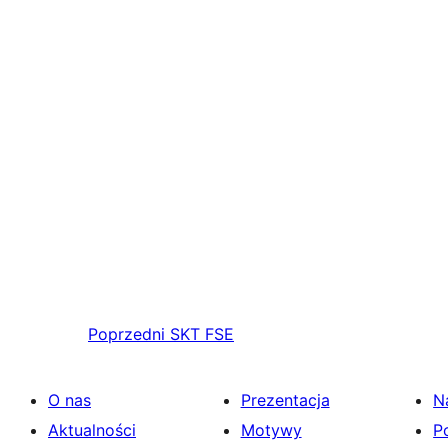
Poprzedni
SKT FSE
O nas
Prezentacja
N
Aktualności
Motywy
P