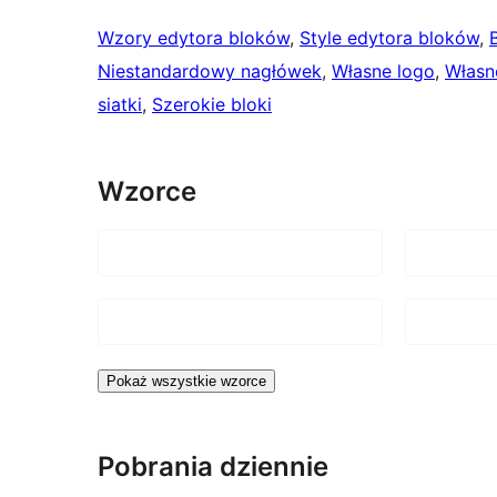
Wzory edytora bloków
, 
Style edytora bloków
, 
Niestandardowy nagłówek
, 
Własne logo
, 
Własn
siatki
, 
Szerokie bloki
Wzorce
Pokaż wszystkie wzorce
Pobrania dziennie