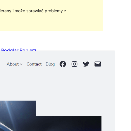
ierany i może sprawiać problemy z
Podgląd
Pobierz
Motyw potomny
Alara
.
Wersja
1.1
Ostatnia aktualizacja
2022-02-01
Aktywne instalacje
20+
Wersja WordPress
5.9
Wersja PHP
5.6
Strona główna motywu