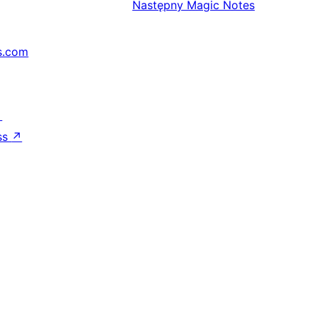
Następny
Magic Notes
s.com
↗
ss
↗