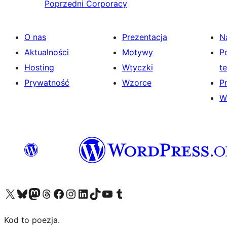
Poprzedni
Corporacy
O nas
Prezentacja
N
Aktualności
Motywy
P
Hosting
Wtyczki
t
Prywatność
Wzorce
P
W
Odwiedź nasze konto X (dawniej Twitter)
Odwiedź nasze konto Bluesky
Odwiedź nasze konto na Mastodoncie
Odwiedź naszego Threadsa
Odwiedź naszego Facebooka
Odwiedź nasze konto na Instagramie
Odwiedź nasze konto na LinkedIn
Odwiedź naszego TikToka
Odwiedź nasz kanał YouTube
Odwiedź naszego Tumblra
Kod to poezja.