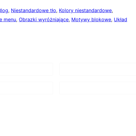
Blog
, 
Niestandardowe tło
, 
Kolory niestandardowe
, 
e menu
, 
Obrazki wyróżniające
, 
Motywy blokowe
, 
Układ