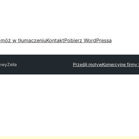
móż w tłumaczeniu
Kontakt
Pobierz WordPressa
tywy
Zelia
Prześlij motyw
Komercyjne firmy