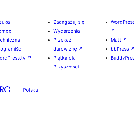
auka
Zaangażuj się
WordPres
omoc
Wydarzenia
↗
echniczna
Przekaż
Matt
↗
rogramiści
darowiznę
↗
bbPress
ordPress.tv
↗
Piątka dla
BuddyPre
Przyszłości
Polska