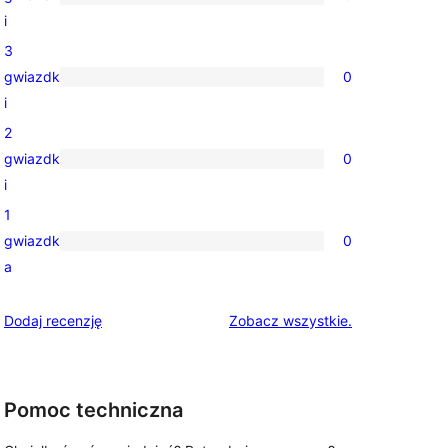
, 
gwiazdkowe
0
i
recenzji
3
4-
gwiazdk
0
gwiazdkowych
0
i
recenzji
2
3-
gwiazdk
0
gwiazdkowych
0
i
recenzji
1
2-
gwiazdk
0
gwiazdkowych
0
a
recenzji
1-
recenzje
Dodaj recenzję
Zobacz wszystkie
.
gwiazdkowych
Pomoc techniczna