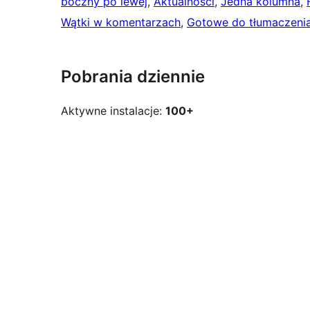
boczny po lewej
, 
Aktualności
, 
Jedna kolumna
, 
Wątki w komentarzach
, 
Gotowe do tłumaczeni
Pobrania dziennie
Aktywne instalacje:
100+