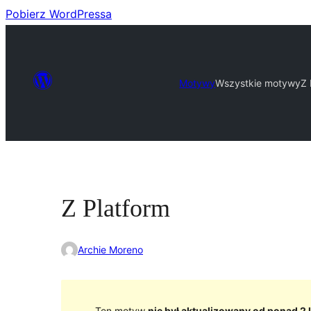
Pobierz WordPressa
Motywy
Wszystkie motywy
Z 
Z Platform
Archie Moreno
Ten motyw
nie był aktualizowany od ponad 2 l