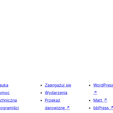
auka
Zaangażuj się
WordPres
omoc
Wydarzenia
↗
echniczna
Przekaż
Matt
↗
rogramiści
darowiznę
↗
bbPress