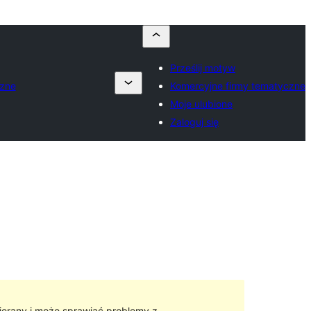
Prześlij motyw
czne
Komercyjne firmy tematyczne
Moje ulubione
Zaloguj się
ierany i może sprawiać problemy z