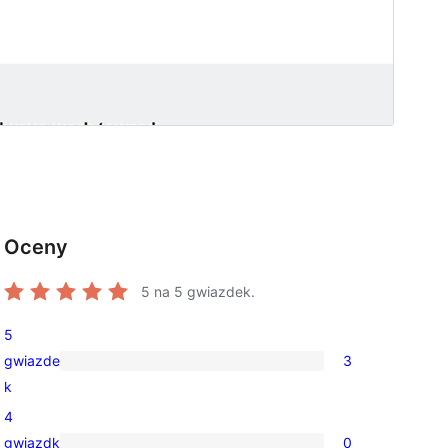
Oceny
5
na 5 gwiazdek.
5
gwiazde
3
3
k
recenzje
4
5-
gwiazdk
0