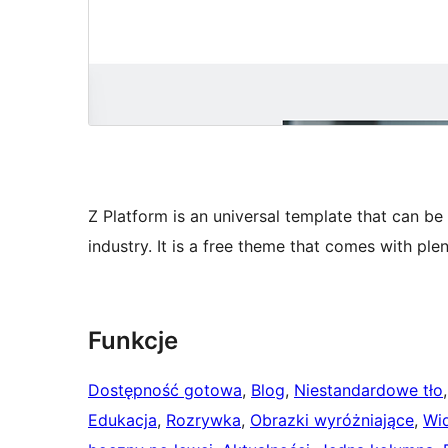
Z Platform is an universal template that can be
industry. It is a free theme that comes with ple
Funkcje
Dostępność gotowa
, 
Blog
, 
Niestandardowe tło
,
Edukacja
, 
Rozrywka
, 
Obrazki wyróżniające
, 
Wid