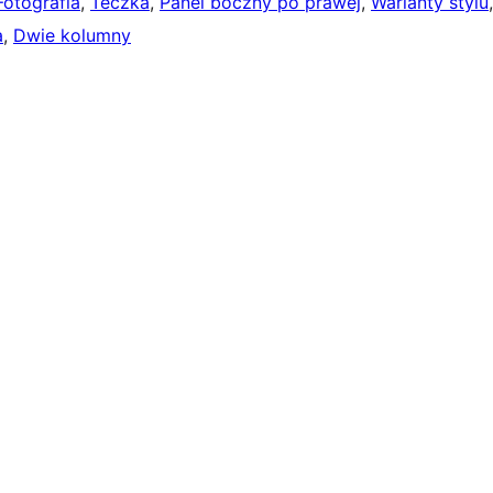
Fotografia
, 
Teczka
, 
Panel boczny po prawej
, 
Warianty stylu
a
, 
Dwie kolumny