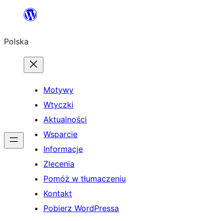
Przejdź
do
Polska
treści
Motywy
Wtyczki
Aktualności
Wsparcie
Informacje
Zlecenia
Pomóż w tłumaczeniu
Kontakt
Pobierz WordPressa