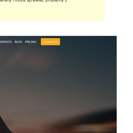
Podgląd
Pobierz
Wersja
1.3.6
Ostatnia aktualizacja
2024-01-29
Aktywne instalacje
100+
Wersja PHP
7.0
Strona główna motywu