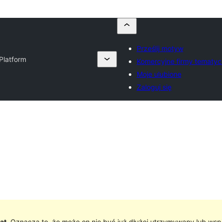
Prześlij motyw
Platform
Komercyjne firmy tematy
Moje ulubione
Zaloguj się
at
. Oznacza to, że może on nie być już dłużej utrzymywany lub wsp