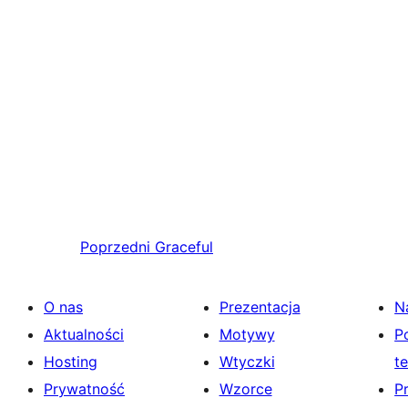
Poprzedni
Graceful
O nas
Prezentacja
N
Aktualności
Motywy
P
Hosting
Wtyczki
t
Prywatność
Wzorce
P