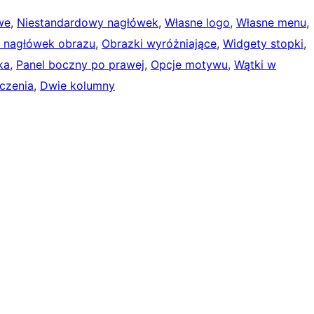
we
, 
Niestandardowy nagłówek
, 
Własne logo
, 
Własne menu
, 
 nagłówek obrazu
, 
Obrazki wyróżniające
, 
Widgety stopki
, 
ka
, 
Panel boczny po prawej
, 
Opcje motywu
, 
Wątki w
czenia
, 
Dwie kolumny