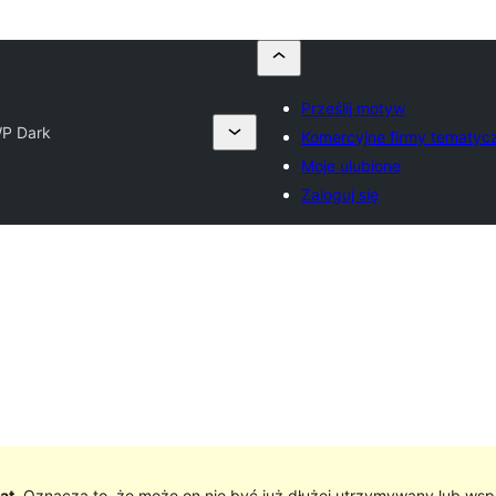
Prześlij motyw
P Dark
Komercyjne firmy tematyc
Moje ulubione
Zaloguj się
at
. Oznacza to, że może on nie być już dłużej utrzymywany lub wsp