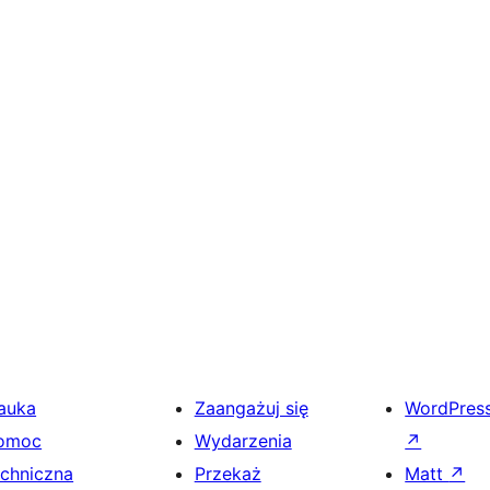
auka
Zaangażuj się
WordPres
omoc
Wydarzenia
↗
echniczna
Przekaż
Matt
↗