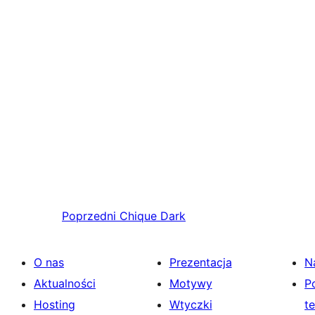
Poprzedni
Chique Dark
O nas
Prezentacja
N
Aktualności
Motywy
P
Hosting
Wtyczki
t