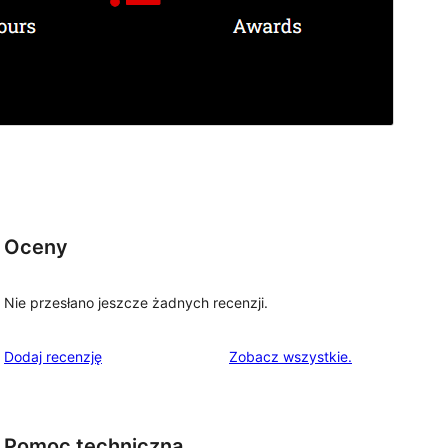
Oceny
Nie przesłano jeszcze żadnych recenzji.
recenzje
Dodaj recenzję
Zobacz wszystkie
.
Pomoc techniczna