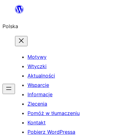
Przejdź
do
Polska
treści
Motywy
Wtyczki
Aktualności
Wsparcie
Informacje
Zlecenia
Pomóż w tłumaczeniu
Kontakt
Pobierz WordPressa