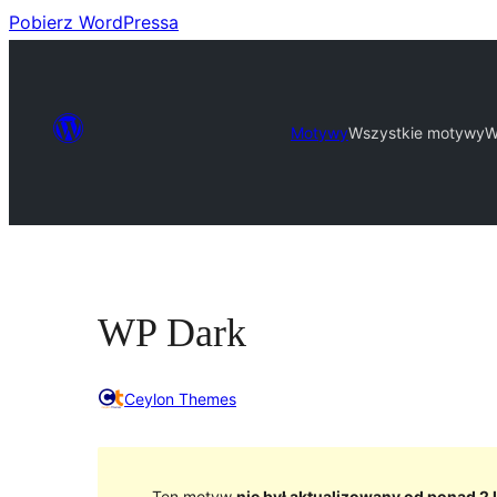
Pobierz WordPressa
Motywy
Wszystkie motywy
W
WP Dark
Ceylon Themes
Ten motyw
nie był aktualizowany od ponad 2 l