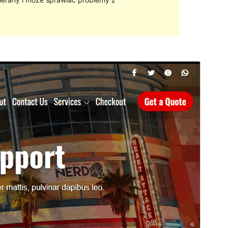
Podgląd
Pobierz
Motyw potomny
eCommerce Plus
.
Wersja
1.0.5
Ostatnia aktualizacja
2021-11-04
Aktywne instalacje
30+
Wersja PHP
5.6