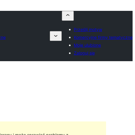
Prześlij motyw
zne
Komercyjne firmy tematyczne
Moje ulubione
Zaloguj się
ierany i może sprawiać problemy z