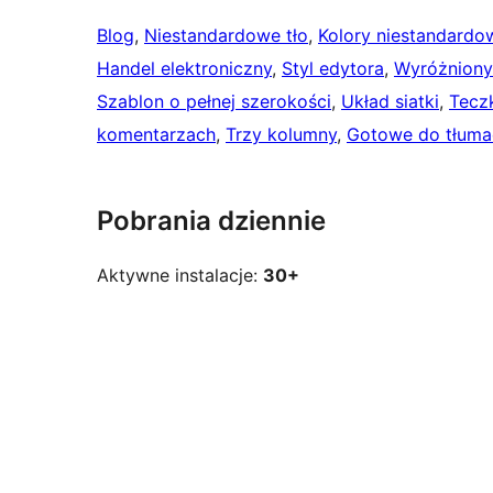
Blog
, 
Niestandardowe tło
, 
Kolory niestandardo
Handel elektroniczny
, 
Styl edytora
, 
Wyróżniony
Szablon o pełnej szerokości
, 
Układ siatki
, 
Tecz
komentarzach
, 
Trzy kolumny
, 
Gotowe do tłuma
Pobrania dziennie
Aktywne instalacje:
30+