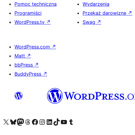
Pomoc techniczna
Wydarzenia
Programiści
Przekaż darowiznę
↗
WordPress.tv
↗
Swag
↗
WordPress.com
↗
Matt
↗
bbPress
↗
BuddyPress
↗
Odwiedź nasze konto X (dawniej Twitter)
Odwiedź nasze konto Bluesky
Odwiedź nasze konto na Mastodoncie
Odwiedź naszego Threadsa
Odwiedź naszego Facebooka
Odwiedź nasze konto na Instagramie
Odwiedź nasze konto na LinkedIn
Odwiedź naszego TikToka
Odwiedź nasz kanał YouTube
Odwiedź naszego Tumblra