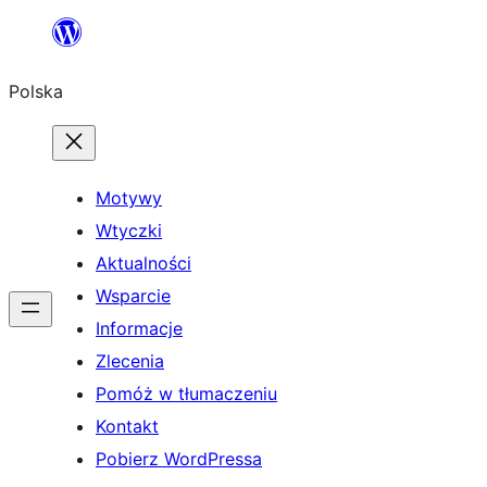
Przejdź
do
Polska
treści
Motywy
Wtyczki
Aktualności
Wsparcie
Informacje
Zlecenia
Pomóż w tłumaczeniu
Kontakt
Pobierz WordPressa