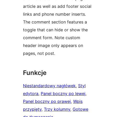
article as well as add footer social
links and phone number inserts.
The comment section features a
toggle that can hide or show the
comment form. Note custom
header image only appears on
pages, not post.
Funkcje
Niestandardowy nagłówek
, 
Styl
edytora
, 
Panel boczny po lewej
, 
Panel boczny po prawej
, 
Wpis
przypięty
, 
Trzy kolumny
, 
Gotowe