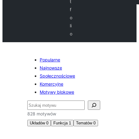
t
f
o
li
o
Popularne
Najnowsze
Społecznościowe
Komercyjne
Motywy blokowe
Szukaj
828 motywów
Układów
0
Funkcja
1
Tematów
0