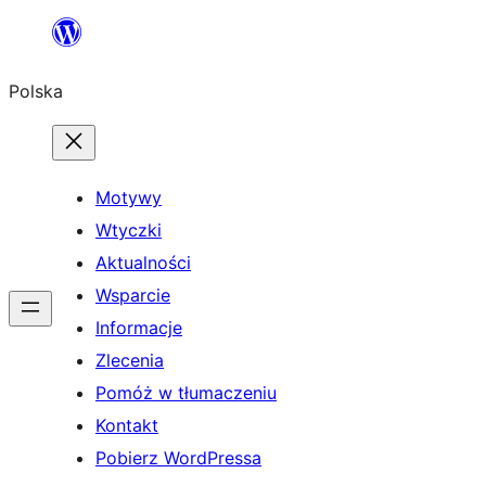
Przejdź
do
Polska
treści
Motywy
Wtyczki
Aktualności
Wsparcie
Informacje
Zlecenia
Pomóż w tłumaczeniu
Kontakt
Pobierz WordPressa