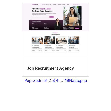
Job Recruitment Agency
Poprzednie
1
2
3
4
…
49
Następne