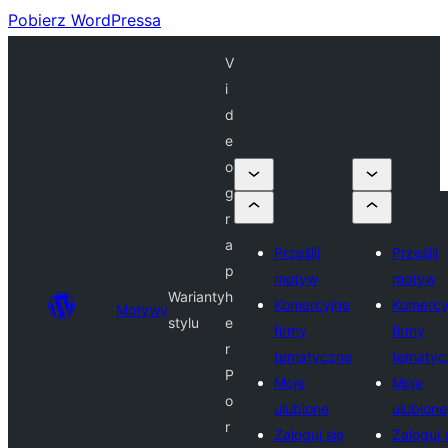
Pobierz WordPressa
V
i
d
e
o
g
r
a
Prześlij
Prześlij
p
motyw
motyw
Warianty
h
Komercyjne
Komercy
Motywy
stylu
e
firmy
firmy
r
tematyczne
tematyc
P
Moje
Moje
o
ulubione
ulubione
r
Zaloguj się
Zaloguj 