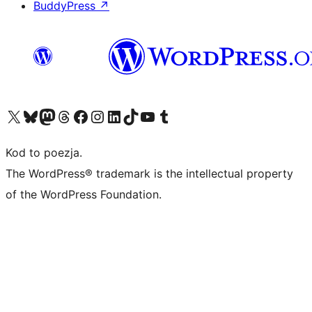
BuddyPress
↗
Odwiedź nasze konto X (dawniej Twitter)
Odwiedź nasze konto Bluesky
Odwiedź nasze konto na Mastodoncie
Odwiedź naszego Threadsa
Odwiedź naszego Facebooka
Odwiedź nasze konto na Instagramie
Odwiedź nasze konto na LinkedIn
Odwiedź naszego TikToka
Odwiedź nasz kanał YouTube
Odwiedź naszego Tumblra
Kod to poezja.
The WordPress® trademark is the intellectual property
of the WordPress Foundation.