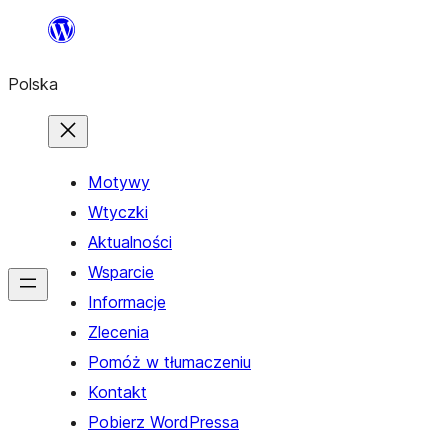
Przejdź
do
Polska
treści
Motywy
Wtyczki
Aktualności
Wsparcie
Informacje
Zlecenia
Pomóż w tłumaczeniu
Kontakt
Pobierz WordPressa