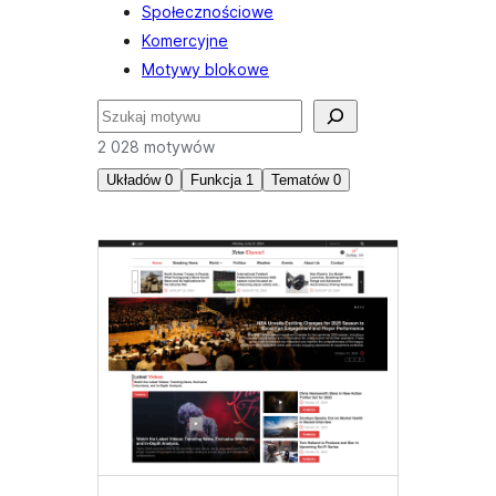
Społecznościowe
Komercyjne
Motywy blokowe
Szukaj
2 028 motywów
Układów
0
Funkcja
1
Tematów
0
Wyróżniony
nagłówek
obrazu