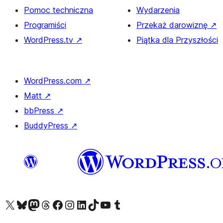
Pomoc techniczna
Wydarzenia
Programiści
Przekaż darowiznę
↗
WordPress.tv
↗
Piątka dla Przyszłości
WordPress.com
↗
Matt
↗
bbPress
↗
BuddyPress
↗
Odwiedź nasze konto X (dawniej Twitter)
Odwiedź nasze konto Bluesky
Odwiedź nasze konto na Mastodoncie
Odwiedź naszego Threadsa
Odwiedź naszego Facebooka
Odwiedź nasze konto na Instagramie
Odwiedź nasze konto na LinkedIn
Odwiedź naszego TikToka
Odwiedź nasz kanał YouTube
Odwiedź naszego Tumblra