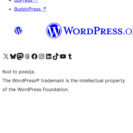
bbPress
↗
BuddyPress
↗
Odwiedź nasze konto X (dawniej Twitter)
Odwiedź nasze konto Bluesky
Odwiedź nasze konto na Mastodoncie
Odwiedź naszego Threadsa
Odwiedź naszego Facebooka
Odwiedź nasze konto na Instagramie
Odwiedź nasze konto na LinkedIn
Odwiedź naszego TikToka
Odwiedź nasz kanał YouTube
Odwiedź naszego Tumblra
Kod to poezja.
The WordPress® trademark is the intellectual property
of the WordPress Foundation.