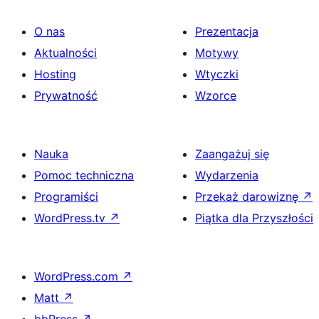
O nas
Prezentacja
Aktualności
Motywy
Hosting
Wtyczki
Prywatność
Wzorce
Nauka
Zaangażuj się
Pomoc techniczna
Wydarzenia
Programiści
Przekaż darowiznę
↗
WordPress.tv
↗
Piątka dla Przyszłości
WordPress.com
↗
Matt
↗