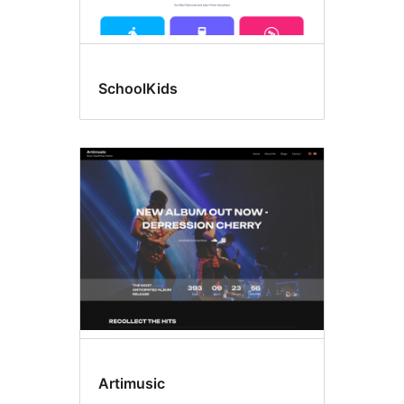
SchoolKids
Artimusic