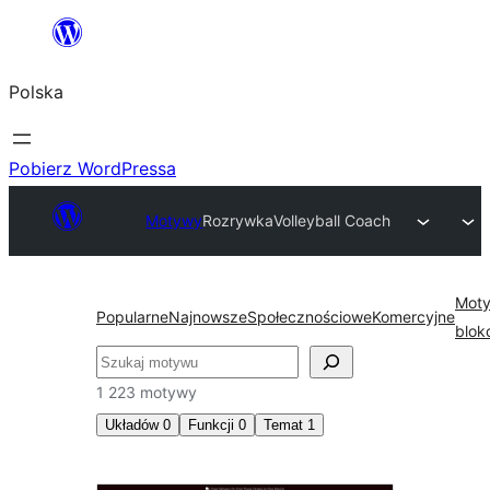
Przejdź
do
Polska
treści
Pobierz WordPressa
Motywy
Rozrywka
Volleyball Coach
Mot
Popularne
Najnowsze
Społecznościowe
Komercyjne
blok
Szukaj
1 223 motywy
Układów
0
Funkcji
0
Temat
1