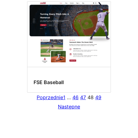
FSE Baseball
Poprzednie
1
…
46
47
48
49
Następne