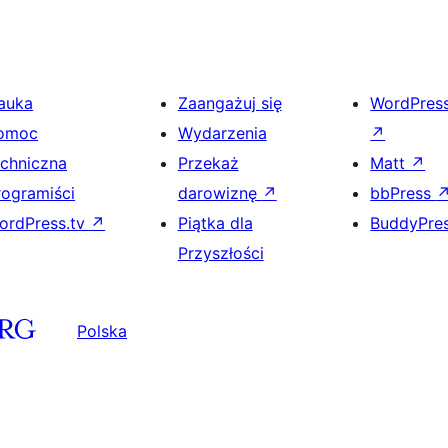
auka
Zaangażuj się
WordPres
omoc
Wydarzenia
↗
echniczna
Przekaż
Matt
↗
rogramiści
darowiznę
↗
bbPress
ordPress.tv
↗
Piątka dla
BuddyPre
Przyszłości
Polska