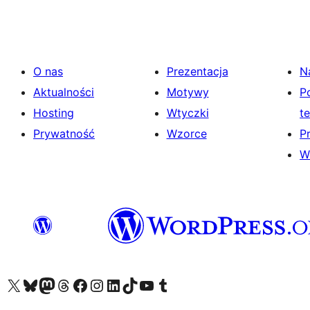
O nas
Prezentacja
N
Aktualności
Motywy
P
Hosting
Wtyczki
t
Prywatność
Wzorce
P
W
Odwiedź nasze konto X (dawniej Twitter)
Odwiedź nasze konto Bluesky
Odwiedź nasze konto na Mastodoncie
Odwiedź naszego Threadsa
Odwiedź naszego Facebooka
Odwiedź nasze konto na Instagramie
Odwiedź nasze konto na LinkedIn
Odwiedź naszego TikToka
Odwiedź nasz kanał YouTube
Odwiedź naszego Tumblra