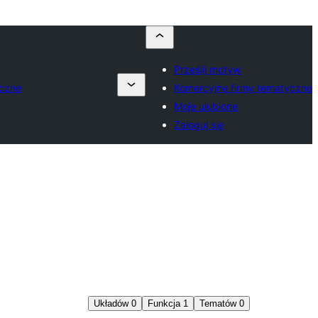
Prześlij motyw
yczne
Komercyjne firmy tematyczne
Moje ulubione
Zaloguj się
Układów
0
Funkcja
1
Tematów
0