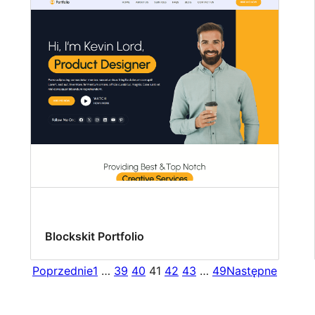
Blockskit Portfolio
Poprzednie
1
…
39
40
41
42
43
…
49
Następne