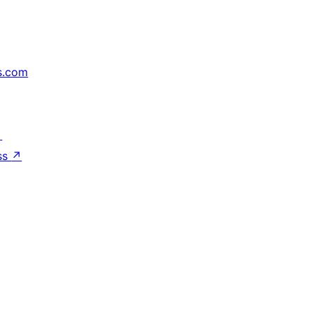
s.com
↗
ss
↗