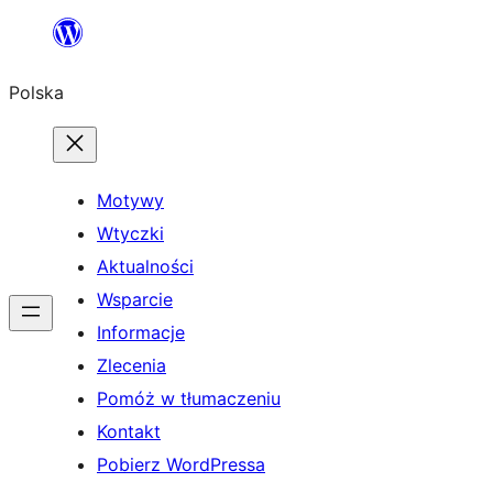
Przejdź
do
Polska
treści
Motywy
Wtyczki
Aktualności
Wsparcie
Informacje
Zlecenia
Pomóż w tłumaczeniu
Kontakt
Pobierz WordPressa