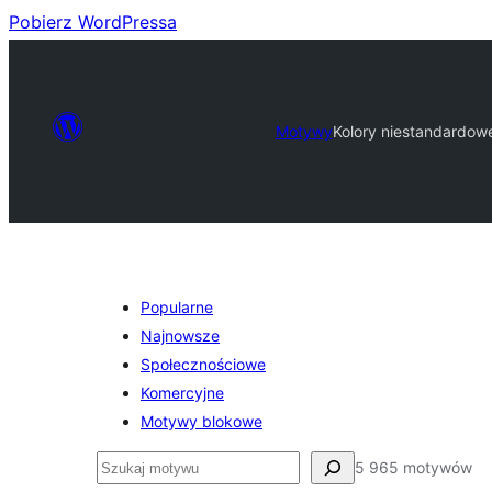
Pobierz WordPressa
Motywy
Kolory niestandardow
Popularne
Najnowsze
Społecznościowe
Komercyjne
Motywy blokowe
Szukaj
5 965 motywów