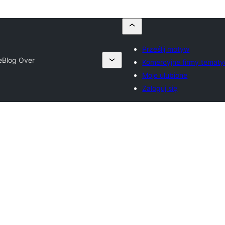
Prześlij motyw
e
Blog Over
Komercyjne firmy temat
Moje ulubione
Zaloguj się