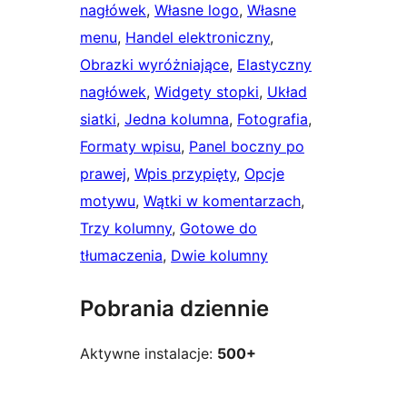
nagłówek
, 
Własne logo
, 
Własne
menu
, 
Handel elektroniczny
, 
Obrazki wyróżniające
, 
Elastyczny
nagłówek
, 
Widgety stopki
, 
Układ
siatki
, 
Jedna kolumna
, 
Fotografia
, 
Formaty wpisu
, 
Panel boczny po
prawej
, 
Wpis przypięty
, 
Opcje
motywu
, 
Wątki w komentarzach
, 
Trzy kolumny
, 
Gotowe do
tłumaczenia
, 
Dwie kolumny
Pobrania dziennie
Aktywne instalacje:
500+