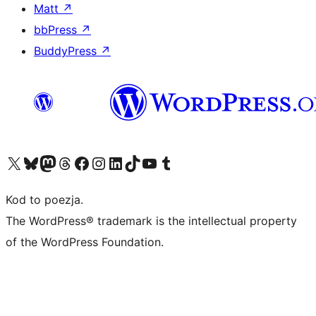
Matt
↗
bbPress
↗
BuddyPress
↗
Odwiedź nasze konto X (dawniej Twitter)
Odwiedź nasze konto Bluesky
Odwiedź nasze konto na Mastodoncie
Odwiedź naszego Threadsa
Odwiedź naszego Facebooka
Odwiedź nasze konto na Instagramie
Odwiedź nasze konto na LinkedIn
Odwiedź naszego TikToka
Odwiedź nasz kanał YouTube
Odwiedź naszego Tumblra
Kod to poezja.
The WordPress® trademark is the intellectual property
of the WordPress Foundation.