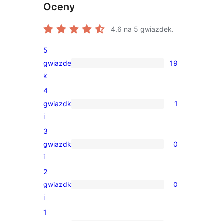
Oceny
4.6
na 5 gwiazdek.
5
gwiazde
19
19
k
recenzji
4
5-
gwiazdk
1
gwiazdkowych
1
i
recenzja
3
4-
gwiazdk
0
gwiazdkowa
0
i
recenzji
2
3-
gwiazdk
0
gwiazdkowych
0
i
recenzji
1
2-