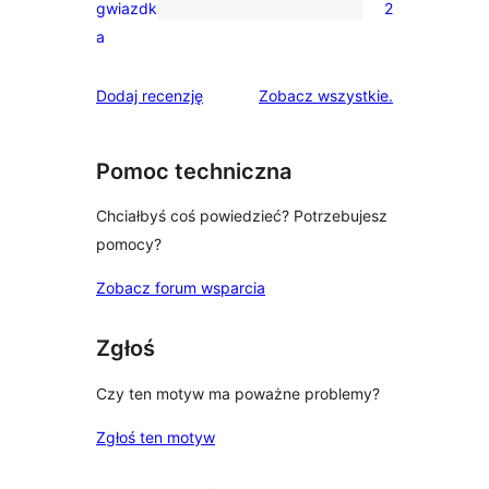
gwiazdk
2
gwiazdkowych
2
a
recenzje
1-
recenzje
Dodaj recenzję
Zobacz wszystkie
.
gwiazdkowe
Pomoc techniczna
Chciałbyś coś powiedzieć? Potrzebujesz
pomocy?
Zobacz forum wsparcia
Zgłoś
Czy ten motyw ma poważne problemy?
Zgłoś ten motyw