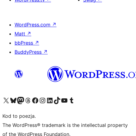
WordPress.com
↗
Matt
↗
bbPress
↗
BuddyPress
↗
Odwiedź nasze konto X (dawniej Twitter)
Odwiedź nasze konto Bluesky
Odwiedź nasze konto na Mastodoncie
Odwiedź naszego Threadsa
Odwiedź naszego Facebooka
Odwiedź nasze konto na Instagramie
Odwiedź nasze konto na LinkedIn
Odwiedź naszego TikToka
Odwiedź nasz kanał YouTube
Odwiedź naszego Tumblra
Kod to poezja.
The WordPress® trademark is the intellectual property
of the WordPress Foundation.