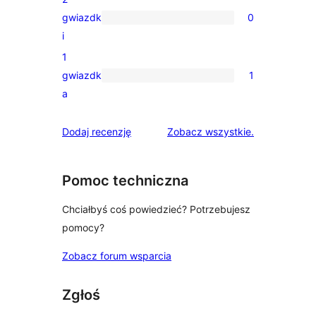
3-
gwiazdk
0
gwiazdkowych
0
i
recenzji
1
2-
gwiazdk
1
gwiazdkowych
1
a
recenzja
1-
recenzje
Dodaj recenzję
Zobacz wszystkie
.
gwiazdkowa
Pomoc techniczna
Chciałbyś coś powiedzieć? Potrzebujesz
pomocy?
Zobacz forum wsparcia
Zgłoś