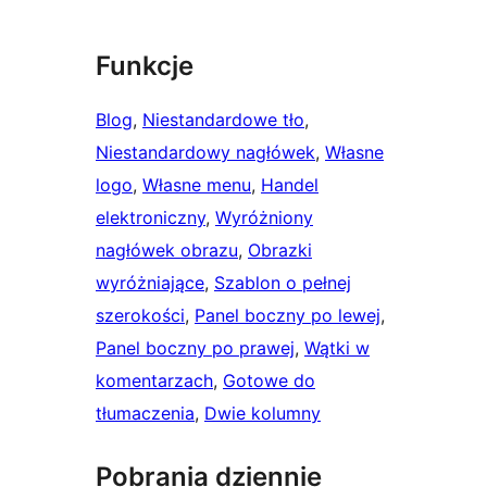
Funkcje
Blog
, 
Niestandardowe tło
, 
Niestandardowy nagłówek
, 
Własne
logo
, 
Własne menu
, 
Handel
elektroniczny
, 
Wyróżniony
nagłówek obrazu
, 
Obrazki
wyróżniające
, 
Szablon o pełnej
szerokości
, 
Panel boczny po lewej
, 
Panel boczny po prawej
, 
Wątki w
komentarzach
, 
Gotowe do
tłumaczenia
, 
Dwie kolumny
Pobrania dziennie