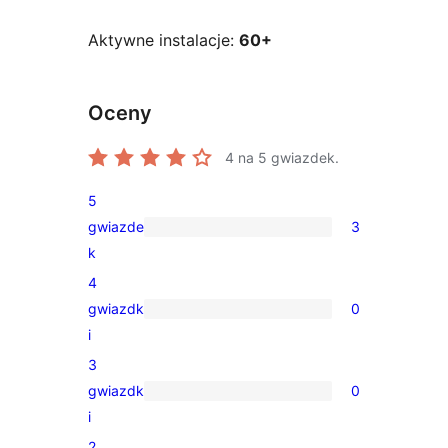
Aktywne instalacje:
60+
Oceny
4
na 5 gwiazdek.
5
gwiazde
3
3
k
recenzje
4
5-
gwiazdk
0
gwiazdkowe
0
i
recenzji
3
4-
gwiazdk
0
gwiazdkowych
0
i
recenzji
2