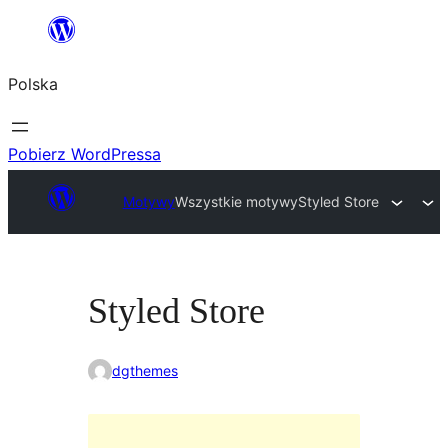
Przejdź
do
Polska
treści
Pobierz WordPressa
Motywy
Wszystkie motywy
Styled Store
Styled Store
dgthemes