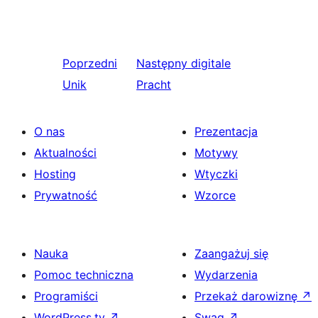
Poprzedni
Następny
digitale
Unik
Pracht
O nas
Prezentacja
Aktualności
Motywy
Hosting
Wtyczki
Prywatność
Wzorce
Nauka
Zaangażuj się
Pomoc techniczna
Wydarzenia
Programiści
Przekaż darowiznę
↗
WordPress.tv
↗
Swag
↗