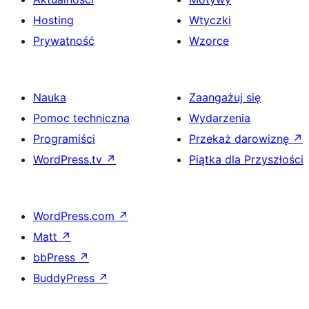
Hosting
Wtyczki
Prywatność
Wzorce
Nauka
Zaangażuj się
Pomoc techniczna
Wydarzenia
Programiści
Przekaż darowiznę
↗
WordPress.tv
↗
Piątka dla Przyszłości
WordPress.com
↗
Matt
↗
bbPress
↗
BuddyPress
↗