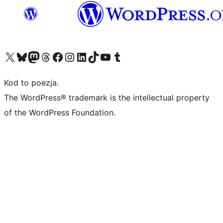
Odwiedź nasze konto X (dawniej Twitter)
Odwiedź nasze konto Bluesky
Odwiedź nasze konto na Mastodoncie
Odwiedź naszego Threadsa
Odwiedź naszego Facebooka
Odwiedź nasze konto na Instagramie
Odwiedź nasze konto na LinkedIn
Odwiedź naszego TikToka
Odwiedź nasz kanał YouTube
Odwiedź naszego Tumblra
Kod to poezja.
The WordPress® trademark is the intellectual property
of the WordPress Foundation.