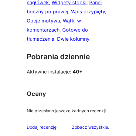
nagłówek
, 
Widgety stopki
, 
Panel
boczny po prawej
, 
Wpis przypięty
, 
Opcje motywu
, 
Wątki w
komentarzach
, 
Gotowe do
tłumaczenia
, 
Dwie kolumny
Pobrania dziennie
Aktywne instalacje:
40+
Oceny
Nie przesłano jeszcze żadnych recenzji.
recenzje
Dodaj recenzję
Zobacz wszystkie
.