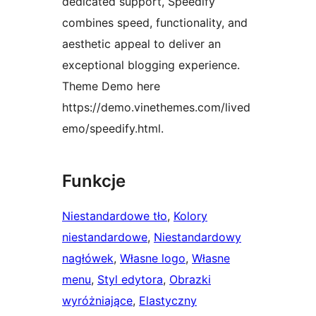
dedicated support, Speedify
combines speed, functionality, and
aesthetic appeal to deliver an
exceptional blogging experience.
Theme Demo here
https://demo.vinethemes.com/lived
emo/speedify.html.
Funkcje
Niestandardowe tło
, 
Kolory
niestandardowe
, 
Niestandardowy
nagłówek
, 
Własne logo
, 
Własne
menu
, 
Styl edytora
, 
Obrazki
wyróżniające
, 
Elastyczny