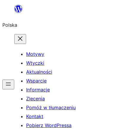
Przejdź
do
Polska
treści
Motywy
Wtyczki
Aktualności
Wsparcie
Informacje
Zlecenia
Pomóż w tłumaczeniu
Kontakt
Pobierz WordPressa