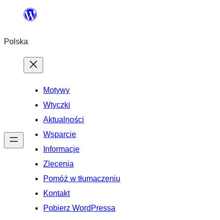
Przejdź
do
Polska
treści
Motywy
Wtyczki
Aktualności
Wsparcie
Informacje
Zlecenia
Pomóż w tłumaczeniu
Kontakt
Pobierz WordPressa