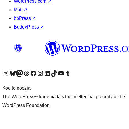
WordPress.com
↗
Matt
↗
bbPress
↗
BuddyPress
↗
Odwiedź nasze konto X (dawniej Twitter)
Odwiedź nasze konto Bluesky
Odwiedź nasze konto na Mastodoncie
Odwiedź naszego Threadsa
Odwiedź naszego Facebooka
Odwiedź nasze konto na Instagramie
Odwiedź nasze konto na LinkedIn
Odwiedź naszego TikToka
Odwiedź nasz kanał YouTube
Odwiedź naszego Tumblra
Kod to poezja.
The WordPress® trademark is the intellectual property of the
WordPress Foundation.