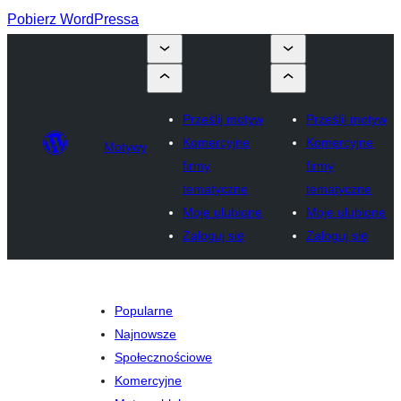
Pobierz WordPressa
Prześlij motyw
Prześlij motyw
Komercyjne
Komercyjne
Motywy
firmy
firmy
tematyczne
tematyczne
Moje ulubione
Moje ulubione
Zaloguj się
Zaloguj się
Popularne
Najnowsze
Społecznościowe
Komercyjne