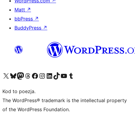
WordPress.com
↗
Matt
↗
bbPress
↗
BuddyPress
↗
Odwiedź nasze konto X (dawniej Twitter)
Odwiedź nasze konto Bluesky
Odwiedź nasze konto na Mastodoncie
Odwiedź naszego Threadsa
Odwiedź naszego Facebooka
Odwiedź nasze konto na Instagramie
Odwiedź nasze konto na LinkedIn
Odwiedź naszego TikToka
Odwiedź nasz kanał YouTube
Odwiedź naszego Tumblra
Kod to poezja.
The WordPress® trademark is the intellectual property
of the WordPress Foundation.