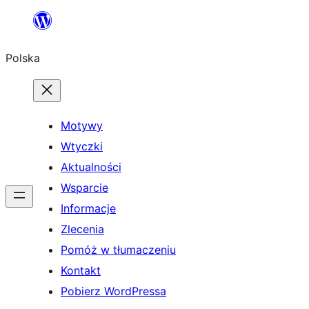
Przejdź
do
Polska
treści
Motywy
Wtyczki
Aktualności
Wsparcie
Informacje
Zlecenia
Pomóż w tłumaczeniu
Kontakt
Pobierz WordPressa