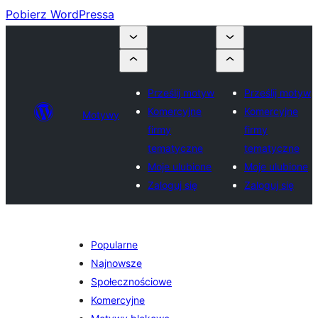
Pobierz WordPressa
Prześlij motyw
Prześlij motyw
Komercyjne
Komercyjne
Motywy
firmy
firmy
tematyczne
tematyczne
Moje ulubione
Moje ulubione
Zaloguj się
Zaloguj się
Popularne
Najnowsze
Społecznościowe
Komercyjne