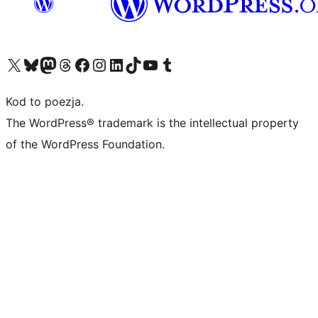
Odwiedź nasze konto X (dawniej Twitter)
Odwiedź nasze konto Bluesky
Odwiedź nasze konto na Mastodoncie
Odwiedź naszego Threadsa
Odwiedź naszego Facebooka
Odwiedź nasze konto na Instagramie
Odwiedź nasze konto na LinkedIn
Odwiedź naszego TikToka
Odwiedź nasz kanał YouTube
Odwiedź naszego Tumblra
Kod to poezja.
The WordPress® trademark is the intellectual property
of the WordPress Foundation.