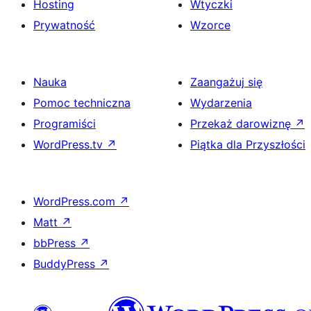
Hosting
Wtyczki
Prywatność
Wzorce
Nauka
Zaangażuj się
Pomoc techniczna
Wydarzenia
Programiści
Przekaż darowiznę
↗
WordPress.tv
↗
Piątka dla Przyszłości
WordPress.com
↗
Matt
↗
bbPress
↗
BuddyPress
↗